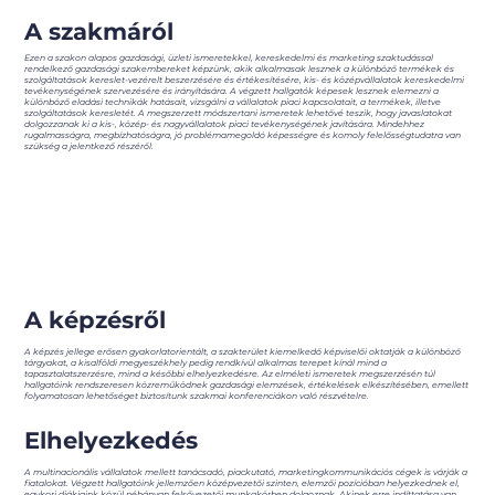
A szakmáról
Ezen a szakon alapos gazdasági, üzleti ismeretekkel, kereskedelmi és marketing szaktudással
rendelkező gazdasági szakembereket képzünk, akik alkalmasak lesznek a különböző termékek és
szolgáltatások kereslet-vezérelt beszerzésére és értékesítésére, kis- és középvállalatok kereskedelmi
tevékenységének szervezésére és irányítására. A végzett hallgatók képesek lesznek elemezni a
különböző eladási technikák hatásait, vizsgálni a vállalatok piaci kapcsolatait, a termékek, illetve
szolgáltatások keresletét. A megszerzett módszertani ismeretek lehetővé teszik, hogy javaslatokat
dolgozzanak ki a kis-, közép- és nagyvállalatok piaci tevékenységének javítására. Mindehhez
rugalmasságra, megbízhatóságra, jó problémamegoldó képességre és komoly felelősségtudatra van
szükség a jelentkező részéről.
A képzésről
A képzés jellege erősen gyakorlatorientált, a szakterület kiemelkedő képviselői oktatják a különböző
tárgyakat, a kisalföldi megyeszékhely pedig rendkívül alkalmas terepet kínál mind a
tapasztalatszerzésre, mind a későbbi elhelyezkedésre. Az elméleti ismeretek megszerzésén túl
hallgatóink rendszeresen közreműködnek gazdasági elemzések, értékelések elkészítésében, emellett
folyamatosan lehetőséget biztosítunk szakmai konferenciákon való részvételre.
Elhelyezkedés
A multinacionális vállalatok mellett tanácsadó, piackutató, marketingkommunikációs cégek is várják a
fiatalokat. Végzett hallgatóink jellemzően középvezetői szinten, elemzői pozícióban helyezkednek el,
egykori diákjaink közül néhányan felsővezetői munkakörben dolgoznak. Akinek erre indíttatása van,