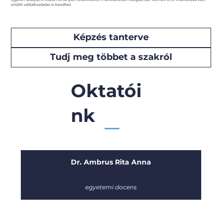
önálló vállalkozásba is kezdhet.
Képzés tanterve
Tudj meg többet a szakról
Oktatói
nk
Dr. Ambrus Rita Anna
egyetemi docens