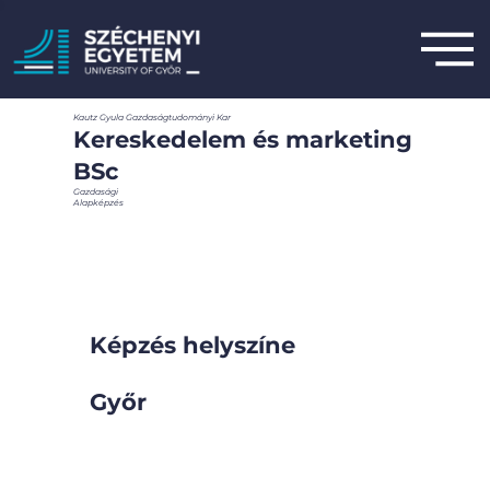
Kautz Gyula Gazdaságtudományi Kar
Kereskedelem és marketing
BSc
Gazdasági
Alapképzés
Képzés helyszíne
Győr