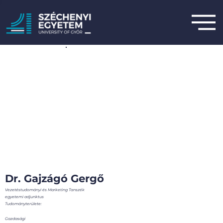
Dr. Gajzágó Gergő
Vezetéstudományi és Marketing Tanszék
egyetemi adjunktus
Tudományterülete:
Gazdasági