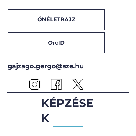
ÖNÉLETRAJZ
OrcID
gajzago.gergo@sze.hu
KÉPZÉSE
K