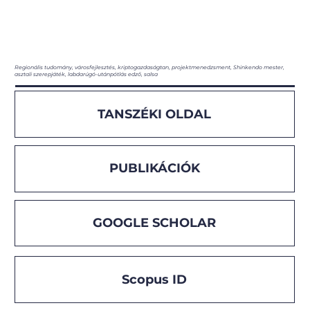
Regionális tudomány, városfejlesztés, kriptogazdaságtan, projektmenedzsment, Shinkendo mester,
asztali szerepjáték, labdarúgó-utánpótlás edző, salsa
TANSZÉKI OLDAL
PUBLIKÁCIÓK
GOOGLE SCHOLAR
Scopus ID