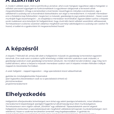
A modern vállalat olyan, mint a szimfonikus zenekar, ahol a sok hangszer együttese adja a hangzást: a
vállalati szervezeti egységek és funkcionalitások is együttesen dolgoznak a tervezett célok
megvalósításáéért. Ahogy a zenekarban a karmester összefogja és irányítja a zenészeket, úgy a
vállalatnál is szükség van a koordináció biztosítására: ezt végzi a menedzsment. A műszaki menedzser
erre a feladatra kap felkészítést: megismeri a műszaki, gazdasági és jogi szakterületeket – hiszen ezek
munkáját fogja összehangolni –, és elsajátítja a menedzser technikákat. Egyszerűbben szólva: a képzés
során tudatosan arra készítjük fel hallgatóinkat, hogy rövid időn belül vállalati vezetőkké válhassanak.
Természetesen a sikeres vezetővé váláshoz megfelelő személyi adottságokra is szükség van: ezeket Te
hozod, a tudást és a gyakorlatot itt megszerezheted hozzá!
A képzésről
A képzés 7 félévből áll, amely idő alatt a hallgatóink műszaki és gazdasági ismereteket egyaránt
tanulnak. Erre csak ezen a szakon nyílik lehetőség: a többi mérnöki szakokon csak műszaki, a
gazdasági szakokon csak gazdasági ismerteket oktatunk. Ha mindkét terület érdekel, vagy még nem
tudtál dönteni, akkor a helyed a műszaki menedzser szakon van! A képzést minden félévben indítjuk
nappali és távoktatási formában.
A szak hallgatói – nappali tagozaton – négy specializáció közül választhatnak:
gyártási és minőségbiztosítási folyamatok
ipari logisztika (távoktatáson csak ez a specializáció érhető el)
járműmenedzser
projektmenedzsment
Elhelyezkedés
Hallgatóink elhelyezkedési lehetőségeit nem lehet egy adott iparágra lehatárolni, mivel általános
menedzsment képzettségük iparágtól függetlenül alkalmasság teszi őket munkavégzésre.
Természetesen nem rögtön válnak „főnökké” egy vállalatnál. Tapasztalataink szerint végzett
hallgatóink elsősorban a specializációjuknak megfelelő vállalatoknál kapnak munkalehetőséget: nem
véletlenül, hiszen e szakmai területeket ismerték meg legalaposabban. A gyártási és