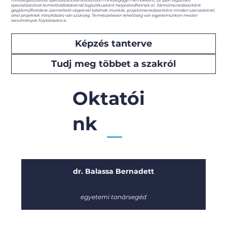
minőségbiztosítási specializációval elsősorban minőségügyi mérnökként, az ipari logisztika
specializációval termelővállalatoknál logisztikusként helyezkedhetnek el. Járműmenedzserként
gépjárműflottákat üzemeltető cégeknél találnak munkát, projektmenedzserként minden szervezetnél,
ahol projektek irányítására van szükség. Természetesen lehetőség van egyetemünkön mester
tanulmányok folytatására is
Képzés tanterve
Tudj meg többet a szakról
Oktatói
nk
dr. Balassa Bernadett
egyetemi tanársegéd