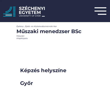
Építész-, Építő- és Közlekedésmérnöki Kar
Műszaki menedzser BSc
Műszaki
Alapképzés
Képzés helyszíne
Győr