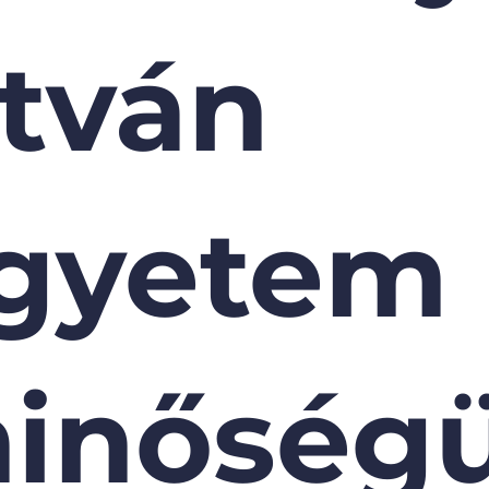
stván
gyetem
inőség