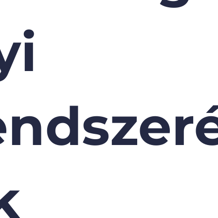
yi
endszer
k