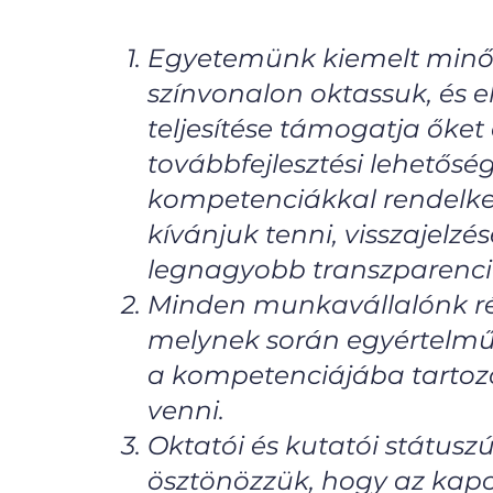
Egyetemünk kiemelt minős
színvonalon oktassuk, és e
teljesítése támogatja őke
továbbfejlesztési lehetőségé
kompetenciákkal rendelkez
kívánjuk tenni, visszajelz
legnagyobb transzparenci
Minden munkavállalónk rész
melynek során egyértelmű 
a kompetenciájába tartozó 
venni.
Oktatói és kutatói státu
ösztönözzük, hogy az kapcs