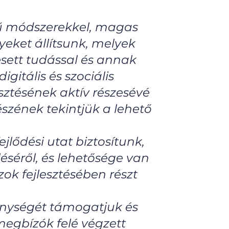
rű módszerekkel, magas
yeket állítsunk, melyek
sett tudással és annak
igitális és szociális
sztésének aktív részesévé
észének tekintjük a lehető
lődési utat biztosítunk,
séről, és lehetősége van
ok fejlesztésében részt
enységét támogatjuk és
megbízók felé végzett