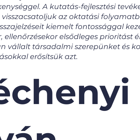
vékenységgel. A kutatás-fejlesztési te
 visszacsatoljuk az oktatási folyamat
zajelzéseit kiemelt fontossággal keze
 ellenőrzésekor elsődleges prioritást 
n vállalt társadalmi szerepünket és k
ásokkal erősítsük azt.
échenyi
tván