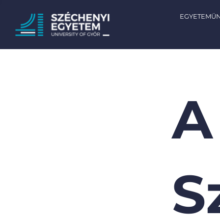
EGYETEMÜ
A
S