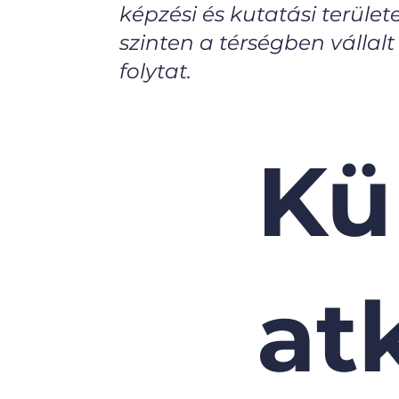
képzési és kutatási területe
szinten a térségben vállal
folytat.
Kü
at