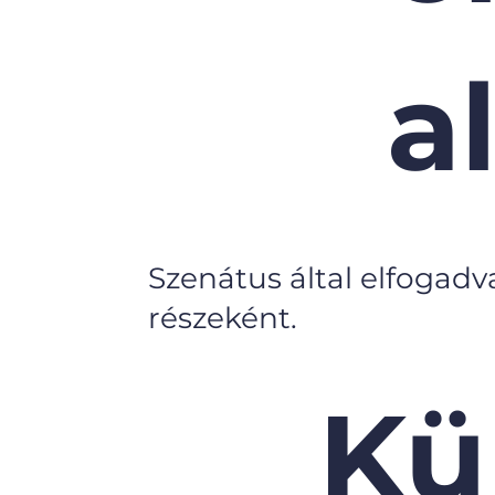
a
Szenátus által elfogadv
részeként.
Kü