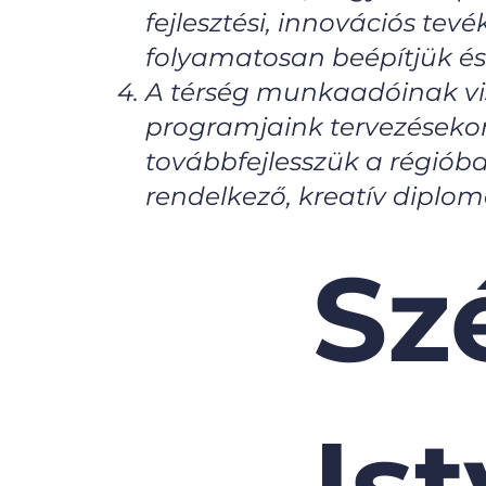
fejlesztési, innovációs te
folyamatosan beépítjük és
A térség munkaadóinak viss
programjaink tervezésekor,
továbbfejlesszük a régióba
rendelkező, kreatív diplom
Sz
Is