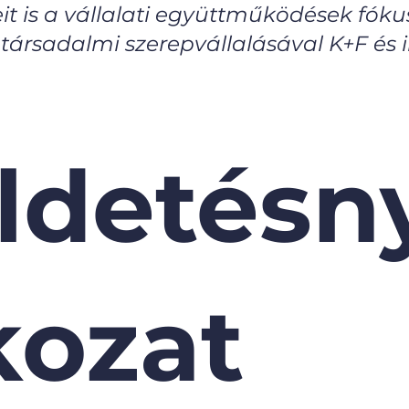
it is a vállalati együttműködések fókusz
t társadalmi szerepvállalásával K+F és
ldetésny
kozat