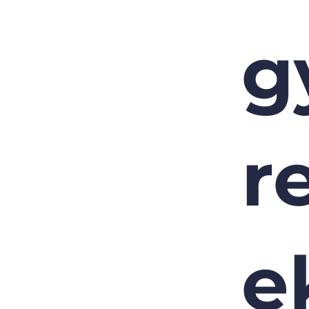
g
r
e