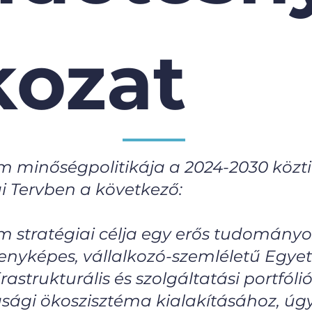
kozat
m minőségpolitikája a 2024-2030 közti
i Tervben a következő:
m stratégiai célja egy erős tudományos
ersenyképes, vállalkozó-szemléletű Eg
nfrastrukturális és szolgáltatási portfól
asági ökoszisztéma kialakításához, úgy