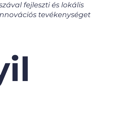
ával fejleszti és lokális
 innovációs tevékenységet
il