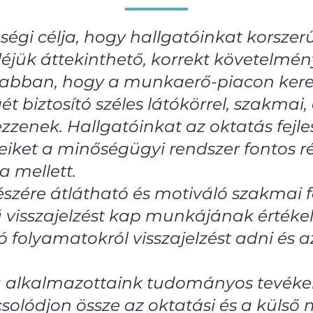
égi célja, hogy hallgatóinkat korsze
léjük áttekinthető, korrekt követelmén
t abban, hogy a munkaerő-piacon kere
t biztosító széles látókörrel, szakmai, d
zenek. Hallgatóinkat az oktatás fejle
éseiket a minőségügyi rendszer fontos r
a mellett.
ére átlátható és motiváló szakmai fej
visszajelzést kap munkájának értékelé
folyamatokról visszajelzést adni és az
szú alkalmazottaink tudományos tevék
olódjon össze az oktatási és a külső 