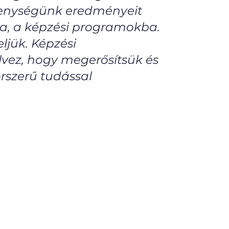
vékenységünk eredményeit
ba, a képzési programokba.
ljük. Képzési
élvez, hogy megerősítsük és
orszerű tudással