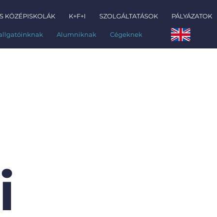
S KÖZÉPISKOLÁK
K+F+I
SZOLGÁLTATÁSOK
PÁLYÁZATOK
allgatóinknak
Alumniknak
Cégeknek
i