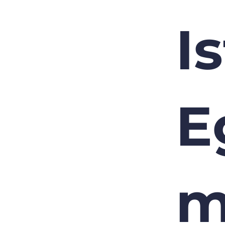
I
E
m