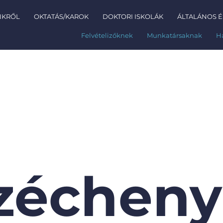
NKRŐL
OKTATÁS/KAROK
DOKTORI ISKOLÁK
ÁLTALÁNOS É
Felvételizőknek
Munkatársaknak
H
zécheny