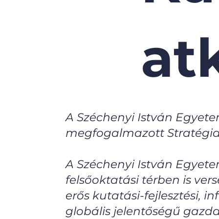
at
A Széchenyi István Egyete
megfogalmazott Stratégia
A Széchenyi István Egyete
felsőoktatási térben is v
erős kutatási-fejlesztési, i
globális jelentőségű gazd