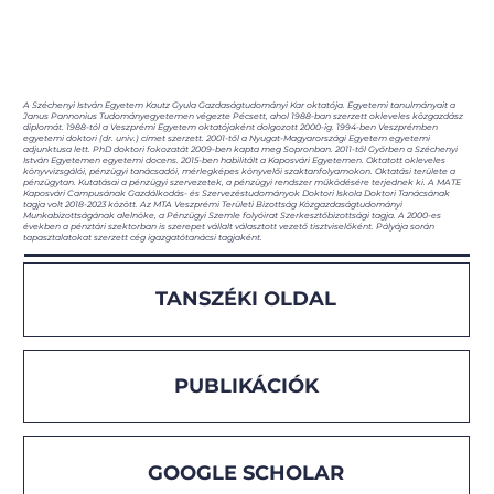
A Széchenyi István Egyetem Kautz Gyula Gazdaságtudományi Kar oktatója. Egyetemi tanulmányait a
Janus Pannonius Tudományegyetemen végezte Pécsett, ahol 1988-ban szerzett okleveles közgazdász
diplomát. 1988-tól a Veszprémi Egyetem oktatójaként dolgozott 2000-ig. 1994-ben Veszprémben
egyetemi doktori (dr. univ.) címet szerzett. 2001-től a Nyugat-Magyarországi Egyetem egyetemi
adjunktusa lett. PhD doktori fokozatát 2009-ben kapta meg Sopronban. 2011-től Győrben a Széchenyi
István Egyetemen egyetemi docens. 2015-ben habilitált a Kaposvári Egyetemen. Oktatott okleveles
könyvvizsgálói, pénzügyi tanácsadói, mérlegképes könyvelői szaktanfolyamokon. Oktatási területe a
pénzügytan. Kutatásai a pénzügyi szervezetek, a pénzügyi rendszer működésére terjednek ki. A MATE
Kaposvári Campusának Gazdálkodás- és Szervezéstudományok Doktori Iskola Doktori Tanácsának
tagja volt 2018-2023 között. Az MTA Veszprémi Területi Bizottság Közgazdaságtudományi
Munkabizottságának alelnöke, a Pénzügyi Szemle folyóirat Szerkesztőbizottsági tagja. A 2000-es
években a pénztári szektorban is szerepet vállalt választott vezető tisztviselőként. Pályája során
tapasztalatokat szerzett cég igazgatótanácsi tagjaként.
TANSZÉKI OLDAL
PUBLIKÁCIÓK
GOOGLE SCHOLAR