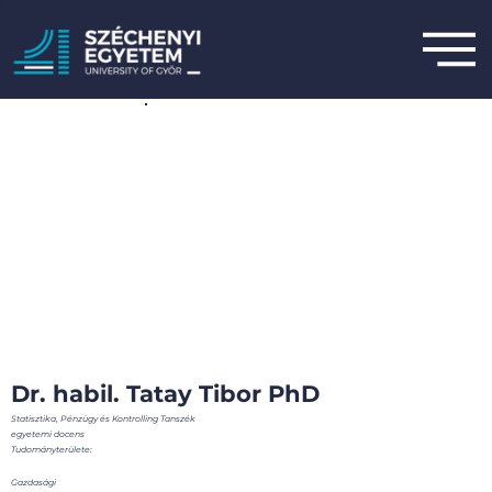
Dr. habil. Tatay Tibor PhD
Statisztika, Pénzügy és Kontrolling Tanszék
egyetemi docens
Tudományterülete:
Gazdasági