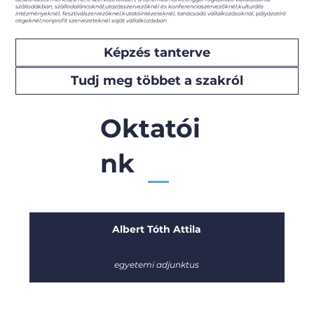
szállodákban, szállodaláncoknál;utazásszervezőknél és konferenciaszervezőknél;kulturális
intézményeknél, fesztiválszervezőknél;kutatóintézeteknél, tanácsadó vállalkozásoknál, pályázatíró
cégeknél;nonprofit szervezeteknél saját vállalkozásban
Képzés tanterve
Tudj meg többet a szakról
Oktatói
nk
Albert Tóth Attila
egyetemi adjunktus