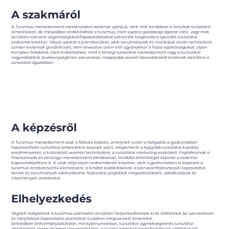
A szakmáról
A Turizmus-menedzsment mesterszakot azoknak ajánljuk, akik már korábban is tanultak turisztikai
ismereteket, de mélyebben érdeklődnek a turizmus, mint sajátos gazdasági ágazat iránt, vagy más
területen szerzett végzettségüket/tapasztalataikat szeretnék kiegészíteni speciális turisztikai
szakismeretekkel. Várjuk azokat a jelentkezőket, akik tanulmányaik és munkájuk során nemzetközi
szinten kívánnak gondolkodni, nem tévesztve szem elől ugyanakkor a hazai sajátosságokat; olyan
komplex feladatok iránt érdeklődnek, mint a térségi turisztikai menedzsment vagy a turisztikai
nagyvállalatok tevékenységének szervezése; magasabb vezetői beosztásokat kívánnak betölteni a
turisztikai ágazatban.
A képzésről
A Turizmus-menedzsment szak 4 féléves képzés, amelynek során a hallgatók a gyakorlatban
hasznosítható turisztikai ismeretekre tesznek szert; megismerik a legújabb turisztikai kutatási
eredményeket, a különböző vezetési technikákat, a turisztikai marketing eszközeit. Foglalkoznak a
finanszírozás és pénzügyi menedzsment kérdéseivel, továbbá lehetőséget kapnak a szakmai
kapcsolatépítésre is. A szak célja olyan szakemberek képzése, akik a gyakorlatban is képesek a
turizmus rendszerszintű elemzésére, a kínálat kialakításával, a szervezetfejlesztéssel kapcsolatos
tervek és tanulmányok elkészítésére, fejlesztési projektek megvalósítására, vállalkozások és
intézmények vezetésére.
Elhelyezkedés
Végzett hallgatóink a turizmus számtalan területén helyezkedhetnek el és tölthetnek be szervezéssel
és irányítással kapcsolatos pozíciókat a szakon megszerzett ismeretek
birtokában:önkormányzatokban, minisztériumokban, turisztikai ügynökségeknél,turisztikai
desztinációs menedzsment szervezetekben, a turizmusmarketinggel foglalkozó vállalatoknál