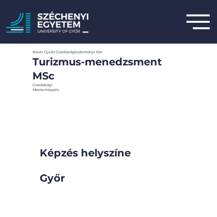
Kautz Gyula Gazdaságtudományi Kar
Turizmus-menedzsment
MSc
Gazdasági
Mesterképzés
Képzés helyszíne
Győr