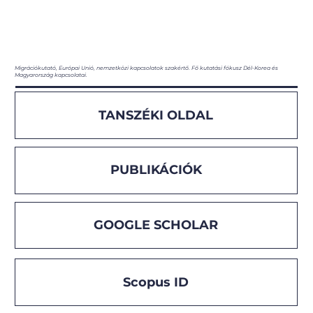
Migrációkutató, Európai Unió, nemzetközi kapcsolatok szakértő. Fő kutatási fókusz Dél-Korea és
Magyarország kapcsolatai.
TANSZÉKI OLDAL
PUBLIKÁCIÓK
GOOGLE SCHOLAR
Scopus ID