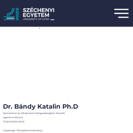
Dr. Bándy Katalin Ph.D
Nemzetközi és Alkalmazott Közgazdaságtan Tanszék
egyetemi docens
Tudományterülete:
Gazdasági, Társadalomtudományi