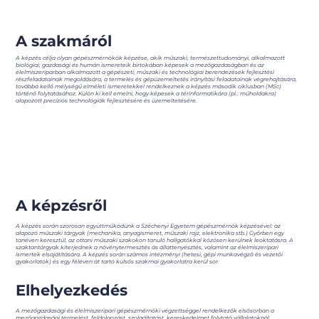
A szakmáról
A képzés célja olyan gépészmérnökök képzése, akik műszaki, természettudományi, alkalmazott
biológiai, gazdasági és humán ismereteik birtokában képesek a mezőgazdaságban és az
élelmiszeriparban alkalmazott a gépészeti, műszaki és technológiai berendezések fejlesztési
részfeladatainak megoldására, a termelés és gépüzemeltetés irányítási feladatainak végrehajtására,
továbbá kellő mélységű elméleti ismeretekkel rendelkeznek a képzés második ciklusban (MSc)
történő folytatásához. Külön ki kell emelni, hogy képesek a térinformatikára (pl.: műholdakra)
alapozott precíziós technológiák fejlesztésére és üzemeltetésére.
A képzésről
A képzés során szorosan együttműködünk a Széchenyi Egyetem gépészmérnök képzésével: az
alapozó műszaki tárgyak (mechanika, anyagismeret, műszaki rajz, elektronika stb.) Győrben egy
tanéven keresztül, az ottani műszaki szakokon tanuló hallgatókkal közösen kerülnek leoktatásra. A
szaktantárgyak kiterjednek a növénytermesztés ás állattenyésztés, valamint az élelmiszeripari
ismertek elsajátítására. A képzés során számos intézményi (hetesi, gépi munkavégző és vezetői
gyakorlatok) és egy féléven át tartó külsős szakmai gyakorlatra kerül sor.
Elhelyezkedés
A mezőgazdasági és élelmiszeripari gépészmérnöki végzettséggel rendelkezők elsősorban a
mezőgazdasági termelést, feldolgozást, szolgáltatást, kereskedelmet folytató vállalatoknál,