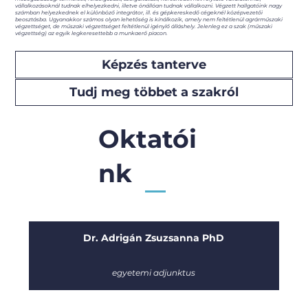
vállalkozásoknál tudnak elhelyezkedni, illetve önállóan tudnak vállalkozni. Végzett hallgatóink nagy
számban helyezkednek el különböző integrátor, ill. és gépkereskedő cégeknél középvezetői
beosztásba. Ugyanakkor számos olyan lehetőség is kínálkozik, amely nem feltétlenül agrárműszaki
végzettséget, de műszaki végzettséget feltétlenül igénylő álláshely. Jelenleg ez a szak (műszaki
végzettség) az egyik legkeresettebb a munkaerő piacon.
Képzés tanterve
Tudj meg többet a szakról
Oktatói
nk
Dr. Adrigán Zsuzsanna PhD
egyetemi adjunktus