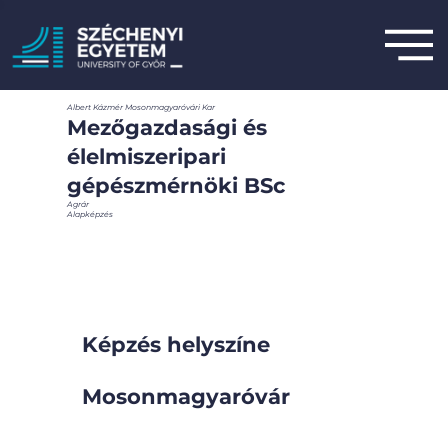
Albert Kázmér Mosonmagyaróvári Kar
Mezőgazdasági és
élelmiszeripari
gépészmérnöki BSc
Agrár
Alapképzés
Képzés helyszíne
Mosonmagyaróvár