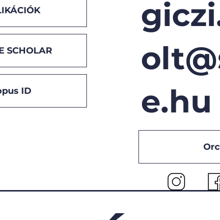
giczi
IKÁCIÓK
olt@
E SCHOLAR
e.hu
opus ID
Orc