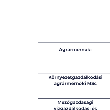
Agrármérnöki
Környezetgazdálkodási
agrármérnöki MSc
Mezőgazdasági
vízgazdálkodási és