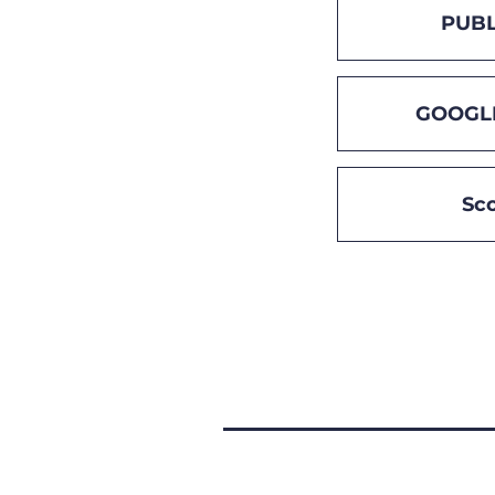
PUBL
GOOGL
Sc