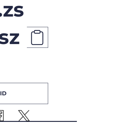
.zs
sz
ID