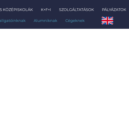
S KÖZÉPISKOLÁK
K+F+I
SZOLGÁLTATÁSOK
PÁLYÁZATOK
allgatóinknak
Alumniknak
Cégeknek