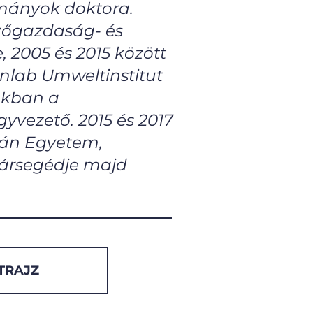
ományok doktora.
zőgazdaság- és
 2005 és 2015 között
ynlab Umweltinstitut
iókban a
yvezető. 2015 és 2017
tván Egyetem,
nársegédje majd
TRAJZ