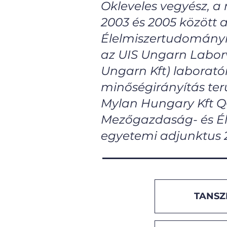
Okleveles vegyész, a
2003 és 2005 között
Élelmiszertudományi 
az UIS Ungarn Laborv
Ungarn Kft) laborató
minőségirányítás terü
Mylan Hungary Kft QC
Mezőgazdaság- és Él
egyetemi adjunktus 2
TANSZ