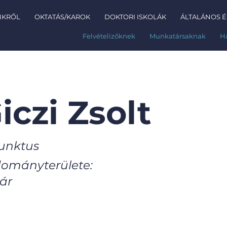
NKRŐL
OKTATÁS/KAROK
DOKTORI ISKOLÁK
ÁLTALÁNOS É
Felvételizőknek
Munkatársaknak
H
iczi Zsolt
unktus
ományterülete:
ár