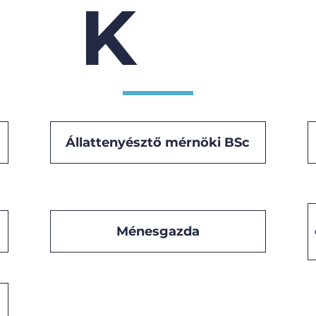
K
Állattenyésztő mérnöki BSc
Ménesgazda