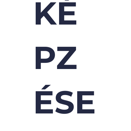
KÉ
PZ
ÉSE