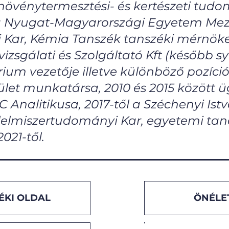
 növénytermesztési- és kertészeti tud
 a Nyugat-Magyarországi Egyetem Me
Kar, Kémia Tanszék tanszéki mérnöke,
izsgálati és Szolgáltató Kft (később s
rium vezetője illetve különböző pozíc
let munkatársa, 2010 és 2015 között üg
 Analitikusa, 2017-től a Széchenyi Is
elmiszertudományi Kar, egyetemi ta
021-től.
ÖNÉLE
ÉKI OLDAL