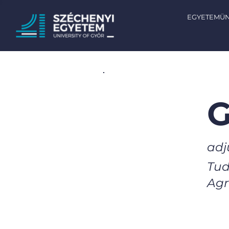
EGYETEMÜ
G
adj
Tud
Agr