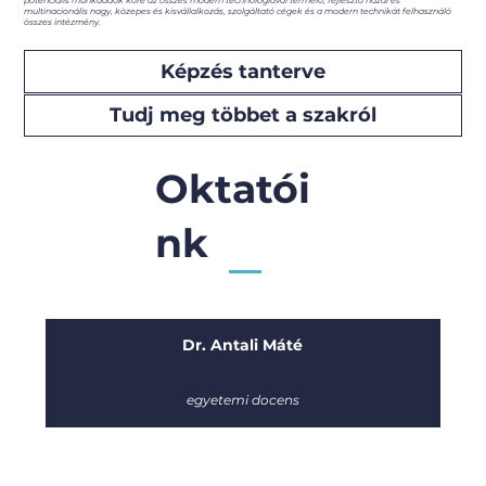
potenciális munkaadók köre az összes modern technológiával termelő, fejlesztő hazai és
multinacionális nagy, közepes és kisvállalkozás, szolgáltató cégek és a modern technikát felhasználó
összes intézmény.
Képzés tanterve
Tudj meg többet a szakról
Oktatói
nk
Dr. Antali Máté
egyetemi docens