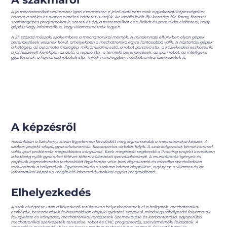
A jó mechatronikai szakember igazi ezermester: e jelző alatt nem csak a gyakorlati képességeket,
hanem a széles és alapos elméleti hátteret is értjük. Az ideális jelölt ifjú kora óta fúr, farag, forraszt,
számítógépes programokat ír, szereti és érti a matematikát és a fizikát és nem tudja eldönteni, hogy
gépész vagy informatikus, vagy villamosmérnök legyen.
A 21. század műszaki szakembere a mechatronikai mérnök. A mindennapi éltünkben olyan gépek,
berendezések vesznek körül, amelyekben a mechatronika egyre fontosabbá válik. A háztartási gépek:
a hűtőgép, az automata mosógép, mikrohullámú sütő, a robot porszívó stb., a közlekedési eszközeink:
a jól felszerelt kerékpár, az autó, a repülő stb., a termelő berendezések: az ipari robot, az intelligens
gyártósorok, a humanoid robotok stb., mind- mind egyben mechatronikai szerkezetek is.
A képzésről
Hazánkban a Széchenyi István Egyetemen kezdődött meg leghamarabb a mechatronikai képzés. A
szakon projekt-alapú, gyakorlatorientált, kiscsoportos oktatás folyik. A szakdolgozatok témái zömmel
valós ipari problémák megoldására irányulnak. Ezek megírását segítendő a Practing projekt keretében
lehetőség nyílik gyakorlati félévet tölteni különböző iparvállalatoknál. A munkáltatók igényeit és
napjaink legmodernebb technolóiáit figyelembe véve Ipari digitalizáció és robotika specializáción
tanulhatnak a hallgatóink. Egyetemünkön a szakma három alappillére, a gépész, a villamos és az
informatikai képzés a megfelelő laboratóriumokkal együtt megtalálható.
Elhelyezkedés
A szak elvégzése után a következő területeken helyezkedhetnek el a hallgatók: mechatronikai
eszközök, berendezések felhasználásán alapuló gyártási, szerelési, minőségszabályozási folyamatok
felügyelete és irányítása, mechatronikai rendszerek üzemeltetése és karbantartása, egyszerűbb
mechatronikai szerkezetek tervezése, robot és CNC programozás, szervizmérnöki feladatok. A