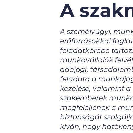
A szak
A személyügyi, munk
erőforrásokkal fogla
feladatkörébe tartoz
munkavállalók felvé
adójogi, társadalom
feladata a munkajog
kezelése, valamint 
szakemberek munkáj
megfeleljenek a munk
biztonságát szolgál
kíván, hogy hatékony