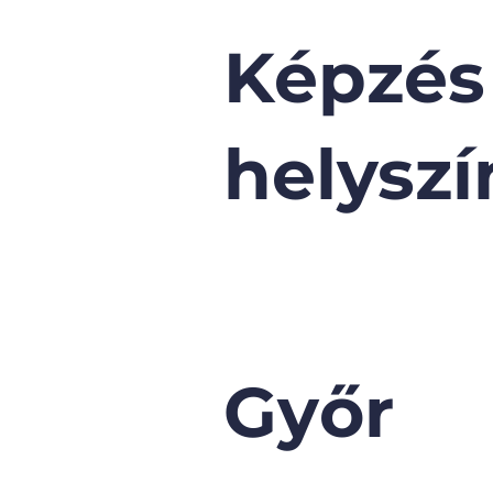
Képzés
helyszí
Győr