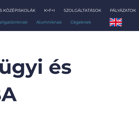
S KÖZÉPISKOLÁK
K+F+I
SZOLGÁLTATÁSOK
PÁLYÁZATOK
allgatóinknak
Alumniknak
Cégeknek
ügyi és
BA