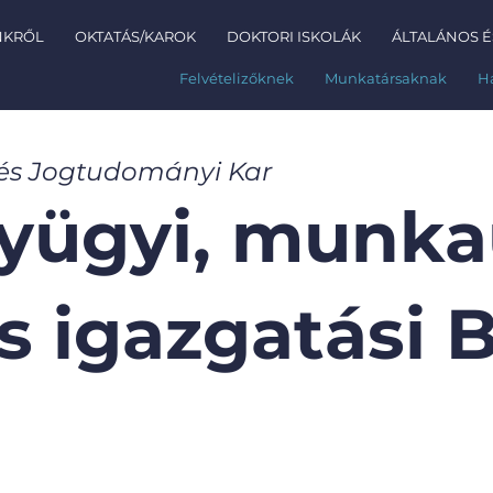
NKRŐL
OKTATÁS/KAROK
DOKTORI ISKOLÁK
ÁLTALÁNOS É
Felvételizőknek
Munkatársaknak
H
 és Jogtudományi Kar
yügyi, munka
is igazgatási 