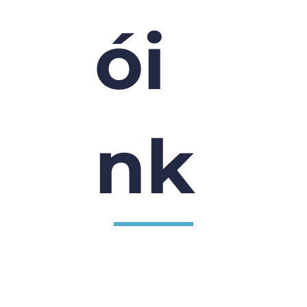
ói
nk