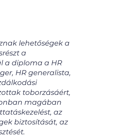
oznak lehetőségek a
részt a
ál a diploma a HR
er, HR generalista,
zdálkodási
ottak toborzásáért,
ó azonban magában
ttatáskezelést, az
gek biztosítását, az
ztését.