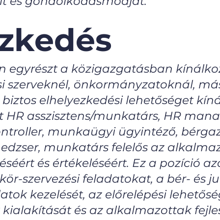
áit és gondolkodásmódját.
ezkedés
án egyrészt a közigazgatásban kínálk
si szerveknél, önkormányzatoknál, más
 biztos elhelyezkedési lehetőséget kín
nt HR asszisztens/munkatárs, HR manag
ontroller, munkaügyi ügyintéző, bérga
dzser, munkatárs felelős az alkalmaz
zéséért és értékeléséért. Ez a pozíci
r-szervezési feladatokat, a bér- és ju
tok kezelését, az előrelépési lehetősé
ialakítását és az alkalmazottak fejles