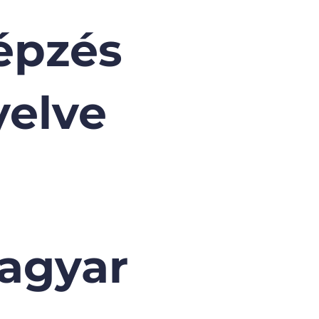
épzés
yelve
agyar