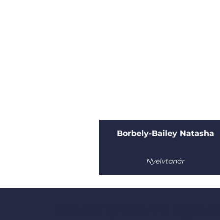
Borbely-Bailey Natasha
Nyelvtanár
Széchenyi István Egyete