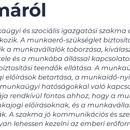
máról
aügyi és szociális igazgatási szakma 
lkozik. A munkaerő-szükséglet biztosí
ik a munkavállalók toborzása, kiválas
tele és a munkába állással kapcsolat
biztosítási teendők ellátása. A munk
i előírások betartása, a munkaidő-ny
a munkaügyi hatóságokkal való kapcsol
a rendkívül fontos ahhoz, hogy a m
ajogi előírásoknak, és a munkavállaló
ják. A szakma jó kommunikációs és sz
an lehessen kezelni az emberi erőfor