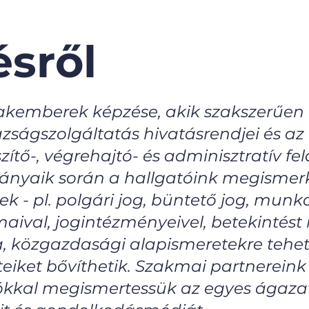
sről
szakemberek képzése, akik szakszerűen
ságszolgáltatás hivatásrendjei és az
zítő-, végrehajtó- és adminisztratív f
ányaik során a hallgatóink megisme
k - pl. polgári jog, büntető jog, munk
maival, jogintézményeivel, betekintést
a, közgazdasági alapismeretekre tehet
teiket bővíthetik. Szakmai partnereink 
tókkal megismertessük az egyes ágazat