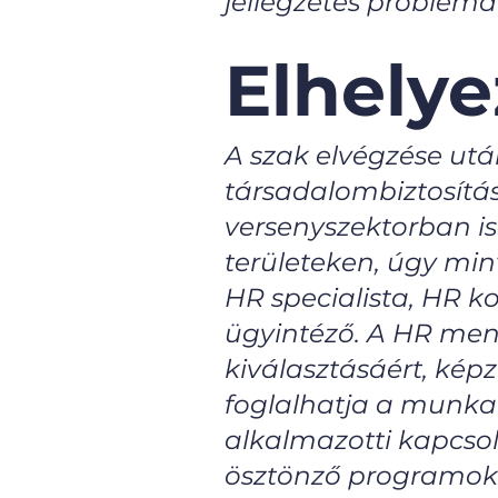
jellegzetes problém
Elhely
A szak elvégzése ut
társadalombiztosítá
versenyszektorban is
területeken, úgy mi
HR specialista, HR k
ügyintéző. A HR mene
kiválasztásáért, kép
foglalhatja a munkakö
alkalmazotti kapcsola
ösztönző programok k