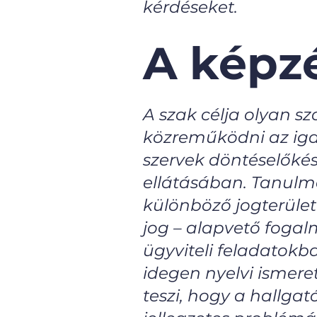
kérdéseket.
A képzé
A szak célja olyan 
közreműködni az igaz
szervek döntéselőkés
ellátásában. Tanulm
különböző jogterülete
jog – alapvető fogal
ügyviteli feladatokb
idegen nyelvi ismere
teszi, hogy a hallga