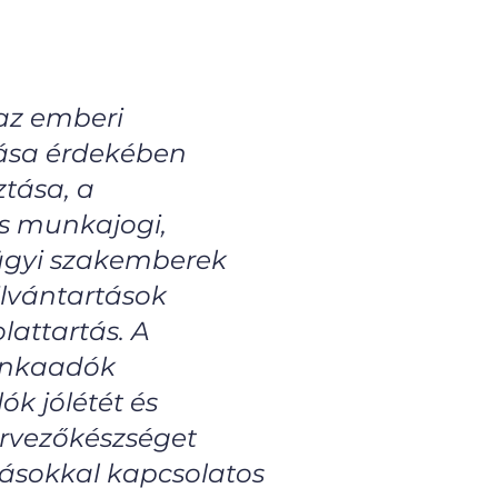
az emberi
tása érdekében
ztása, a
os munkajogi,
aügyi szakemberek
ilvántartások
attartás. A
unkaadók
k jólétét és
ervezőkészséget
rásokkal kapcsolatos