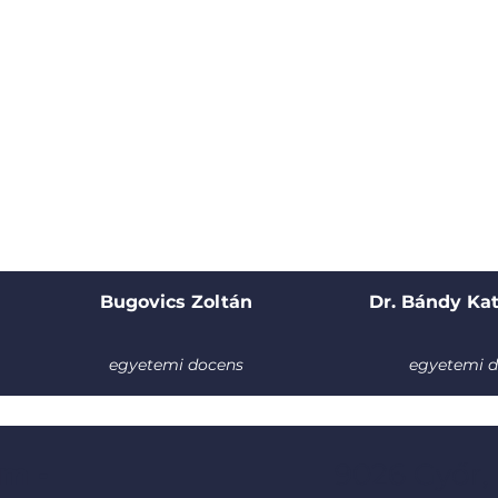
Bugovics Zoltán
Dr. Bándy Kat
egyetemi docens
egyetemi 
m -
9026 Győr,