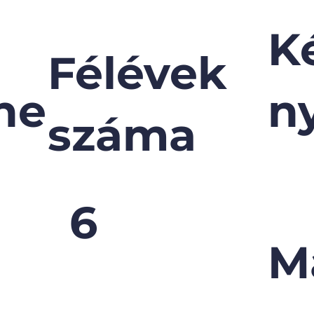
K
Félévek
ne
n
száma
6
M