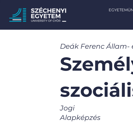
EGYETEMÜ
Deák Ferenc Állam-
Személ
szociál
Jogi
Alapképzés