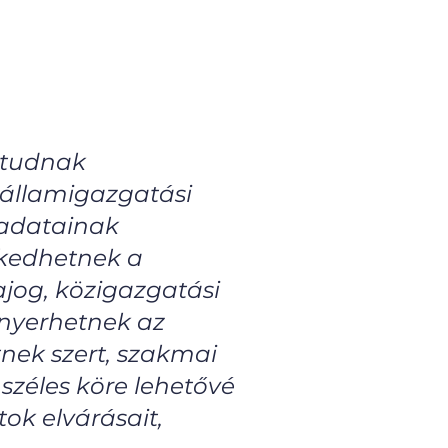
 tudnak
 államigazgatási
eladatainak
rkedhetnek a
ajog, közigazgatási
 nyerhetnek az
nek szert, szakmai
széles köre lehetővé
ok elvárásait,