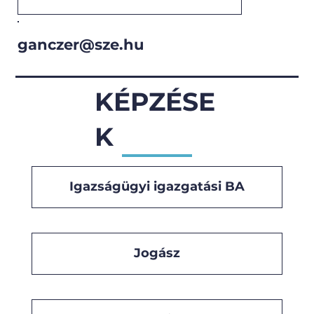
ganczer@sze.hu
KÉPZÉSE
K
Igazságügyi igazgatási BA
Jogász