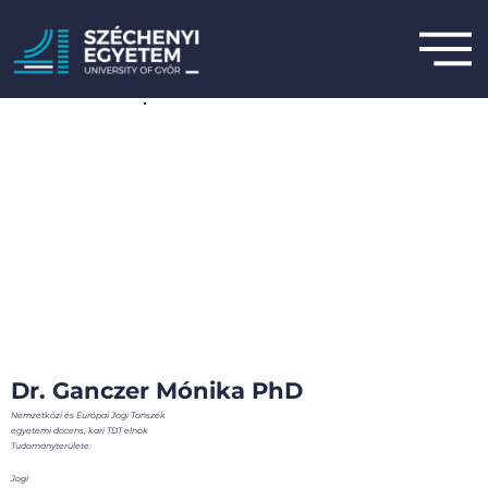
Dr. Ganczer Mónika PhD
Nemzetközi és Európai Jogi Tanszék
egyetemi docens, kari TDT elnök
Tudományterülete:
Jogi