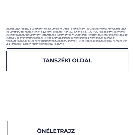
nemzetközi jogász, a Széchenyi István Egyetem Deák Ferenc Állam- és Jogtudományi Kar Nemzetközi
és Európai Jogi Tanszékének egyetemi docense, kari TDT elnök és a HUN-REN Társadalomtudományi
Kutatóközpont Jogtudományi Intézetének tudományos munkatársa. Kutatási területei: állampolgárság
elméleti és gyakorlati kérdései, kettős állampolgárság és hontalanság, nem állami szereplők
világűrtevékenysége és honossága a világűrjogban, államok keletkezése és államutódlás, nemzetközi
jog története, emberi jogok nemzetközi védelme.
TANSZÉKI OLDAL
ÖNÉLETRAJZ