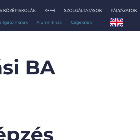
S KÖZÉPISKOLÁK
K+F+I
SZOLGÁLTATÁSOK
PÁLYÁZATOK
allgatóinknak
Alumniknak
Cégeknek
ási BA
épzés