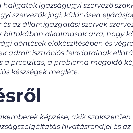
a hallgatók igazságügyi szervező szak
yi szervezők jogi, különösen eljárásjo
 és az államigazgatási szervek szervez
k birtokában alkalmasak arra, hogy 
sági döntések előkészítésében és végr
ek adminisztrációs feladatainak ellát
 a precizitás, a probléma megoldó képe
ós készségek megléte.
sről
szakemberek képzése, akik szakszerűen
ságszolgáltatás hivatásrendjei és az