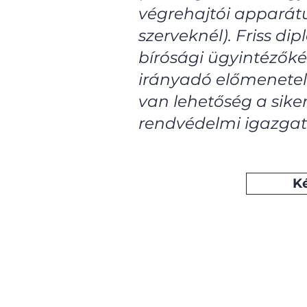
végrehajtói apparát
szerveknél). Friss d
bírósági ügyintézőké
irányadó előmenetel
van lehetőség a siker
rendvédelmi igazgatá
K