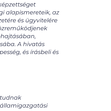
képzettséget
gi alapismereteik, az
etére és ügyvitelére
közreműködjenek
ehajtásában,
ásába. A hivatás
sség, és írásbeli és
 tudnak
 államigazgatási