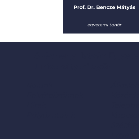
Prof. Dr. Bencze Mátyás
egyetemi tanár
Széchenyi István Egyete
University of Győr
Rólunk
Állásle
Felvételizőknek
Közérd
Hírek
Telephe
Pályázataink
Kapcso
Széchen
Egyete