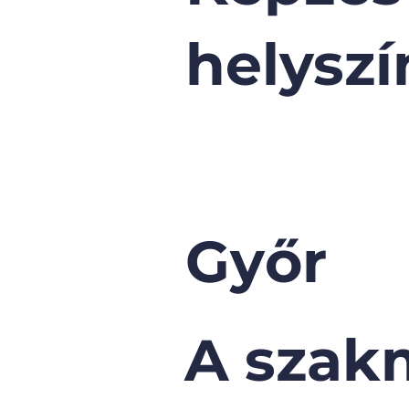
helyszí
Győr
A szak