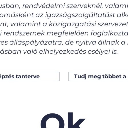
usban, rendvédelmi szerveknél, valami
iplomásként az igazságszolgáltatást alk
nt, valamint a közigazgatási szervez
i rendszernek megfelelően foglalkozt
es álláspályázatra, de nyitva állnak a 
sban való elhelyezkedés esélyei is.
épzés tanterve
Tudj meg többet a 
Ok