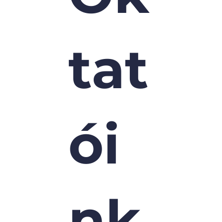
tat
ói
nk