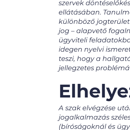
szervek döntéselőkés
ellátásában. Tanulm
különböző jogterülete
jog – alapvető fogal
ügyviteli feladatokb
idegen nyelvi ismere
teszi, hogy a hallga
jellegzetes problém
Elhely
A szak elvégzése utá
jogalkalmazás széles
(bíróságoknál és ügy