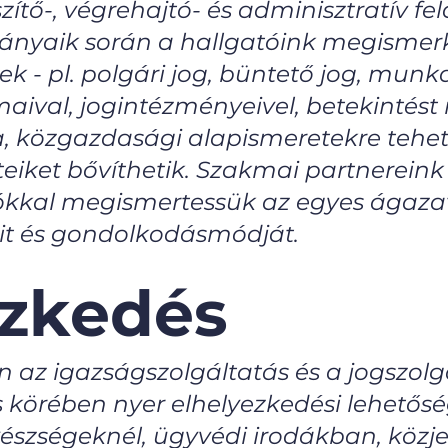
zítő-, végrehajtó- és adminisztratív f
ányaik során a hallgatóink megisme
k - pl. polgári jog, büntető jog, munk
maival, jogintézményeivel, betekintést
a, közgazdasági alapismeretekre tehet
teiket bővíthetik. Szakmai partnereink 
tókkal megismertessük az egyes ágazat
áit és gondolkodásmódját.
ezkedés
n az igazságszolgáltatás és a jogszolg
 körében nyer elhelyezkedési lehetősé
észségeknél, ügyvédi irodákban, közj