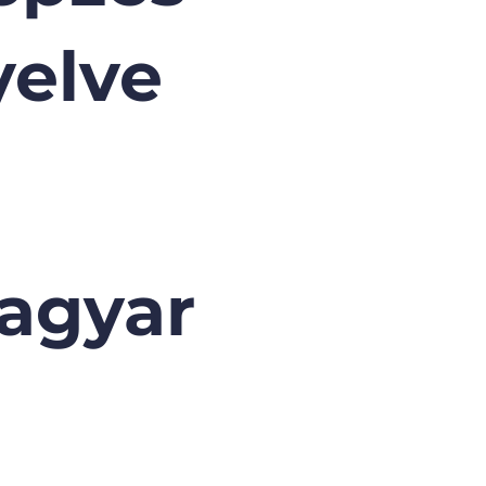
yelve
agyar