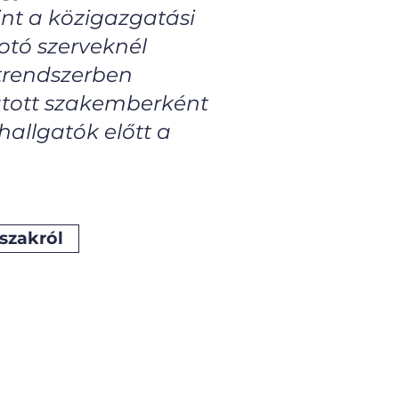
nt a közigazgatási
otó szerveknél
etrendszerben
atott szakemberként
hallgatók előtt a
szakról