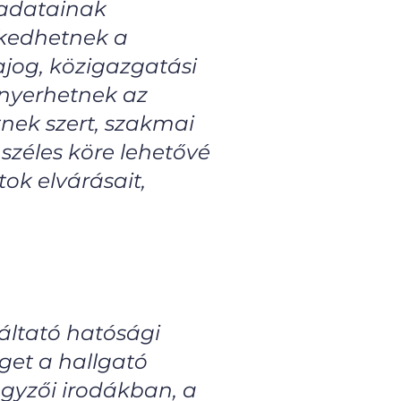
eladatainak
rkedhetnek a
ajog, közigazgatási
 nyerhetnek az
nek szert, szakmai
széles köre lehetővé
ok elvárásait,
áltató hatósági
get a hallgató
egyzői irodákban, a