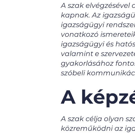
A szak elvégzésével 
kapnak. Az igazságüg
igazságügyi rendszer
vonatkozó ismeretei
igazságügyi és ható
valamint e szervezet
gyakorlásához fontos
szóbeli kommunikáci
A képzé
A szak célja olyan 
közreműködni az igaz