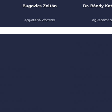
Bugovics Zoltán
Dr. Bándy Kat
egyetemi docens
egyetemi 
m -
9026 Győr,
l +36 96 50
Parkolás
hetőségek
Szolgáltatáso
ekű adatok
Egyetemi
lyek
Kollégiumok
lat
Egyetemi Kön
yi István
és Levéltár
mért Alapítvány