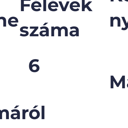
Félévek
ne
n
száma
6
M
máról