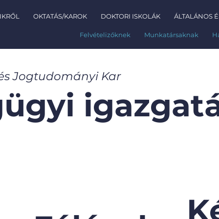
NKRŐL
OKTATÁS/KAROK
DOKTORI ISKOLÁK
ÁLTALÁNOS É
Felvételizőknek
Munkatársaknak
H
 és Jogtudományi Kar
ügyi igazgat
K