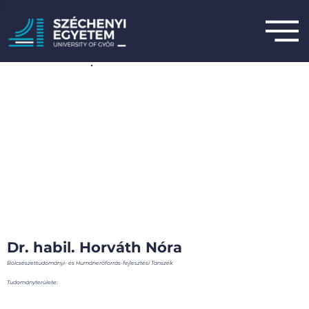
Dr. habil. Horváth Nóra
Bölcsészettudományi- és Humánerőforrás-fejlesztési Tanszék
Tudományterülete: