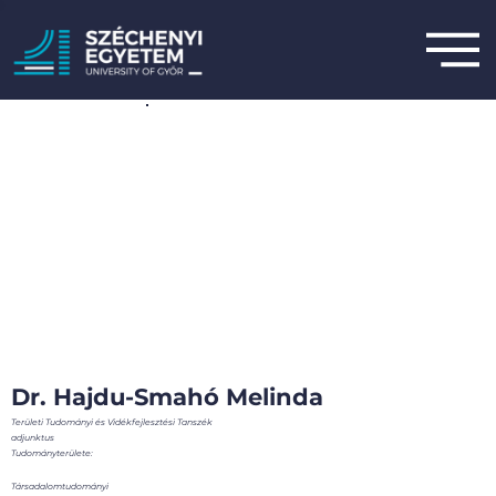
Dr. Hajdu-Smahó Melinda
Területi Tudományi és Vidékfejlesztési Tanszék
adjunktus
Tudományterülete:
Társadalomtudományi