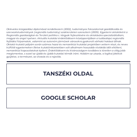
Okleveles közgazdász diplomával rendelkezem (2002), tudományos fokozatomat gazdálkodás és
szervezéstudományok (regionális tudomány) szakterületen szereztem (2009). Egyetemi oktatóként a
Regionális gazdaságtan és Területi politika c. tárgyak fejlesztésére és oktatására specializálódtam,
magyar és angol nyelven. Aktuális kutatási érdeklődésem középpontjában a tudásalapú regionális
fejlődési folyamatok, valamint az autonóm járművek városokra gyakorolt várható hatásai állnak.
Oktatói-kutatói pályám során számos hazai és nemzetközi kutatási projektben vettem részt, és neves
külföldi egyetemeken illetve kutatóintézetekben volt alkalmam hosszabb-rövidebb időt eltölteni,
nemzetközi kapcsolatokat építeni. Érdeklődésem és kíváncsiságom továbbra is töretlen a világ jobb
megismerése, s ezzel az újabb és újabb kutatási témák iránt. Hobbim az utazás, a logikai játékok
gyűjtése, a természet, az olvasás és a rajzolás.
TANSZÉKI OLDAL
GOOGLE SCHOLAR