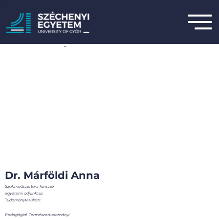
Dr. Márföldi Anna
Szakmódszertani Tanszék
egyetemi adjunktus
Tudományterülete:
Pedagógiai, Természettudományi