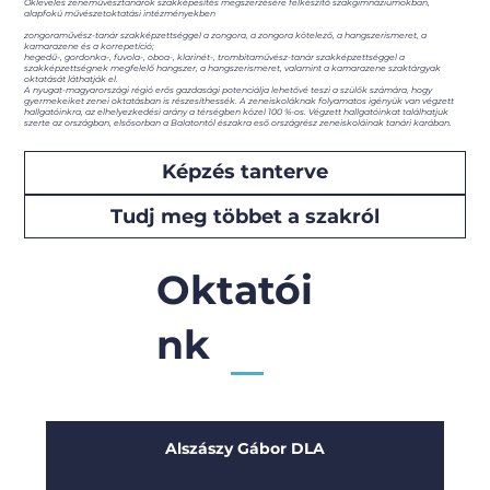
Okleveles zeneművésztanárok szakképesítés megszerzésére felkészítő szakgimnáziumokban,
alapfokú művészetoktatási intézményekben
zongoraművész-tanár szakképzettséggel a zongora, a zongora kötelező, a hangszerismeret, a
kamarazene és a korrepetíció;
hegedű-, gordonka-, fuvola-, oboa-, klarinét-, trombitaművész-tanár szakképzettséggel a
szakképzettségnek megfelelő hangszer, a hangszerismeret, valamint a kamarazene szaktárgyak
oktatását láthatják el.
A nyugat-magyarországi régió erős gazdasági potenciálja lehetővé teszi a szülők számára, hogy
gyermekeiket zenei oktatásban is részesíthessék. A zeneiskoláknak folyamatos igényük van végzett
hallgatóinkra, az elhelyezkedési arány a térségben közel 100 %-os. Végzett hallgatóinkat találhatjuk
szerte az országban, elsősorban a Balatontól északra eső országrész zeneiskoláinak tanári karában.
Képzés tanterve
Tudj meg többet a szakról
Oktatói
nk
Alszászy Gábor DLA