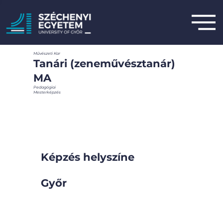
Művészeti Kar
Tanári (zeneművésztanár)
MA
Pedagógiai
Mesterképzés
Képzés helyszíne
Győr