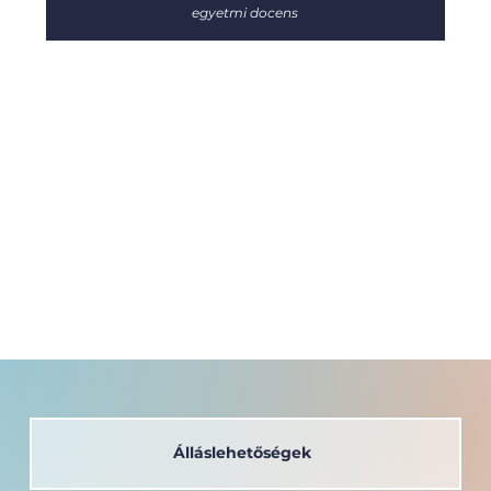
egyetmi docens
Álláslehetőségek