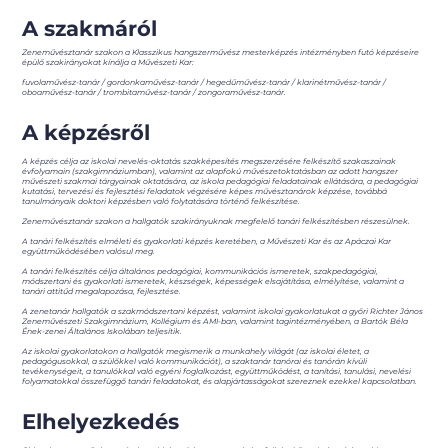
A szakmáról
Zeneművésztanár szakon a Klasszikus hangszerművész mesterképzés intézményben futó képzéseire
épülő szakirányokat kínálja a Művészeti Kar:
fuvolaművész-tanár / gordonkaművész-tanár / hegedűművész-tanár / klarinétművész-tanár /
oboaművész-tanár / trombitaművész-tanár / zongoraművész-tanár.
A képzésről
A képzés célja az iskolai nevelés-oktatás szakképesítés megszerzésére felkészítő szakaszainak
évfolyamain (szakgimnáziumban), valamint az alapfokú művészetoktatásban az adott hangszer
művészeti szakmai tárgyainak oktatására, az iskola pedagógiai feladatainak ellátására, a pedagógiai
kutatási, tervezési és fejlesztési feladatok végzésére képes művésztanárok képzése, továbbá
tanulmányaik doktori képzésben való folytatására történő felkészítése.
Zeneművésztanár szakon a hallgatók szakirányuknak megfelelő tanári felkészítésben részesülnek.
A tanári felkészítés elméleti és gyakorlati képzés keretében, a Művészeti Kar és az Apáczai Kar
együttműködésében valósul meg.
A tanári felkészítés célja általános pedagógiai, kommunikációs ismeretek, szakpedagógiai,
módszertani és gyakorlati ismeretek, készségek, képességek elsajátítása, elmélyítése, valamint a
tanári attitűd megalapozása, fejlesztése.
A zenetanár hallgatók a szakmódszertani képzést, valamint iskolai gyakorlatukat a győri Richter János
Zeneművészeti Szakgimnázium, Kollégium és AMI-ban, valamint tagintézményében, a Bartók Béla
Ének-zenei Általános Iskolában teljesítik.
Az iskolai gyakorlatokon a hallgatók megismerik a munkahely világát (az iskolai életet, a
pedagógusokkal, a szülőkkel való kommunikációt), a szaktanár tanórai és tanórán kívüli
tevékenységeit, a tanulókkal való egyéni foglalkozást, együttműködést, a tanítási, tanulási, nevelési
folyamatokkal összefüggő tanári feladatokat, és alapjártasságokat szereznek ezekkel kapcsolatban.
Elhelyezkedés