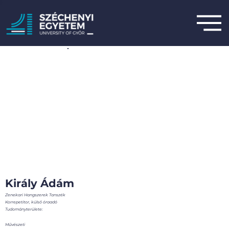
Király Ádám
Zenekari Hangszerek Tanszék
Korrepetitor, külső óraadó
Tudományterülete:
Művészeti