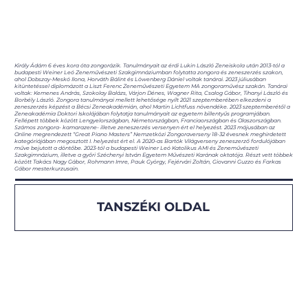
Király Ádám 6 éves kora óta zongorázik. Tanulmányait az érdi Lukin László Zeneiskola után 2013-tól a
budapesti Weiner Leó Zeneművészeti Szakgimnáziumban folytatta zongora és zeneszerzés szakon,
ahol Dobszay-Meskó Ilona, Horváth Bálint és Löwenberg Dániel voltak tanárai. 2023 júliusában
kitüntetéssel diplomázott a Liszt Ferenc Zeneművészeti Egyetem MA zongoraművész szakán. Tanárai
voltak: Kemenes András, Szokolay Balázs, Várjon Dénes, Wagner Rita, Csalog Gábor, Tihanyi László és
Borbély László. Zongora tanulmányai mellett lehetősége nyílt 2021 szeptemberében elkezdeni a
zeneszerzés képzést a Bécsi Zeneakadémián, ahol Martin Lichtfuss növendéke. 2023 szeptemberétől a
Zeneakadémia Doktori Iskolájában folytatja tanulmányait az egyetem billentyűs programjában.
Fellépett többek között Lengyelországban, Németországban, Franciaországban és Olaszországban.
Számos zongora- kamarazene- illetve zeneszerzés versenyen ért el helyezést. 2023 májusában az
Online megrendezett “Great Piano Masters” Nemzetközi Zongoraverseny 18-32 évesnek meghirdetett
kategóriájában megosztott I. helyezést ért el. A 2020-as Bartók Világverseny zeneszerző fordulójában
műve bejutott a döntőbe. 2023-tól a budapesti Weiner Leó Katolikus AMI és Zeneművészeti
Szakgimnázium, illetve a győri Széchenyi István Egyetem Művészeti Karának oktatója. Részt vett többek
között Takács Nagy Gábor, Rohmann Imre, Pauk György, Fejérvári Zoltán, Giovanni Guzzo és Farkas
Gábor mesterkurzusain.
TANSZÉKI OLDAL