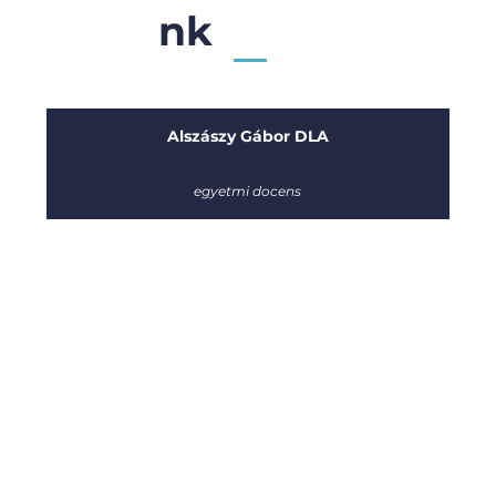
nk
Alszászy Gábor DLA
egyetmi docens