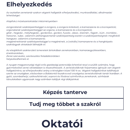
Elhelyezkedés
Az osztatlan zenetanár szakon végzett hallgatók elhelyezkedési, munkavállalási, alkalmazási
lehetőségei:
Alapfokú művészetoktatási intézményekben
zongoratanár szakképzettséggel a zongora, a zongora kötelező, a kamarazene és a korrepetíció;
orgonatanár szakképzettséggel az orgona, a kamarazene és a korrepetíció;
gitár-, hegedű-, mélyhegedű-, gordonka-, gordon, fuvola-, oboa-, klarinét-, fagott-, kürt-, trombita-,
harsona-, tuba-, valamint ütőhangszertanár szakképzettség esetén a szakképzettségnek megfelelő
hangszer, valamint a kamarazene;
magánénektanár szakképzettséggel a magánének, a (vokális) kamarazene és a hangképzés
szaktárgyak oktatását láthatják el.
Az elsajátított szakterületi ismeretek birtokában zenekarokban, kamaraegyüttesekben,
énekkarokban,
Zenei szervezési, szerkesztési feladatkörökben
helyezkedhetnek el.
A nyugat-magyarországi régió erős gazdasági potenciálja lehetővé teszi a szülők számára, hogy
gyermekeiket zenei oktatásban is részesíthessék. A zeneiskoláknak folyamatos igényük van végzett
hallgatóinkra, az elhelyezkedési arány a térségben közel 100 %-os. Végzett hallgatóinkat találhatjuk
szerte az országban, elsősorban a Balatontól északra eső országrész zeneiskoláinak tanári karában. A
győri, szombathelyi, székesfehérvári, soproni és fővárosi szimfonikus zenekarok, színházak
társulataiban ugyancsak nagy számban találjuk régi diákjainkat.
Képzés tanterve
Tudj meg többet a szakról
Oktatói