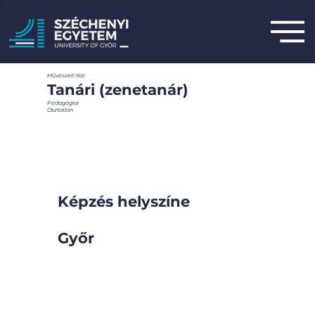
Művészeti Kar
Tanári (zenetanár)
Pedagógiai
Osztatlan
Képzés helyszíne
Győr