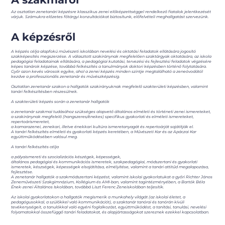
Az osztatlan zenetanári képzésre klasszikus zenei előképzettséggel rendelkező fiatalok jelentkezését
várjuk. Számukra előzetes főtárgyi konzultációkat biztosítunk, előfelvételi meghallgatást szervezünk.
A képzésről
A képzés célja alapfokú művészeti iskolában nevelési és oktatási feladatok ellátására jogosító
szakképesítés megszerzése. A választott szakiránynak megfelelően szaktárgyak oktatására, az iskola
pedagógiai feladatainak ellátására, a pedagógiai kutatási, tervezési és fejlesztési feladatok végzésére
képes tanárok képzése, továbbá felkészítés a tanulmányok doktori képzésben történő folytatására.
Győr azon kevés városok egyike, ahol a zenei képzés minden szintje megtalálható a zeneóvodától
kezdve a professzionális zenetanár és művészképzésig.
Osztatlan zenetanár szakon a hallgatók szakirányuknak megfelelő szakterületi képzésben, valamint
tanári felkészítésben részesülnek.
A szakterületi képzés során a zenetanár hallgatók
a zenetanár szakmai tudásához szükséges alapvető általános elméleti és történeti zenei ismereteket,
a szakiránynak megfelelő (hangszeres/énekes) specifikus gyakorlati és elméleti ismereteket,
repertoárismeretet,
a kamarazenei, zenekari, illetve énekkari kultúra ismeretanyagát és repertoárját sajátítják el.
A tanári felkészítés elméleti és gyakorlati képzés keretében, a Művészeti Kar és az Apáczai Kar
együttműködésében valósul meg.
A tanári felkészítés célja
a pályaismereti és szocializációs készégek, képességek,
általános pedagógiai és kommunikációs ismeretek, szakpedagógiai, módszertani és gyakorlati
ismeretek, készségek, képességek elsajátítása, elmélyítése, valamint a tanári attitűd megalapozása,
fejlesztése.
A zenetanár hallgatók a szakmódszertani képzést, valamint iskolai gyakorlatukat a győri Richter János
Zeneművészeti Szakgimnázium, Kollégium és AMI-ban, valamint tagintézményében, a Bartók Béla
Ének-zenei Általános Iskolában, továbbá Liszt Ferenc Zeneiskolában teljesítik.
Az iskolai gyakorlatokon a hallgatók megismerik a munkahely világát (az iskolai életet, a
pedagógusokkal, a szülőkkel való kommunikációt), a szaktanár tanórai és tanórán kívüli
tevékenységeit, a tanulókkal való egyéni foglalkozást, együttműködést, a tanítási, tanulási, nevelési
folyamatokkal összefüggő tanári feladatokat, és alapjártasságokat szereznek ezekkel kapcsolatban.