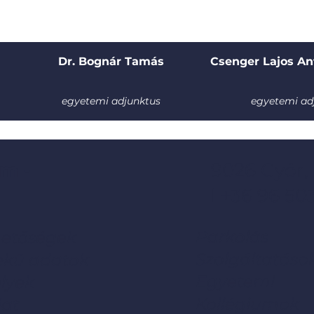
Dr. Bognár Tamás
Csenger Lajos An
egyetemi adjunktus
egyetemi ad
m -
9026 Győr,
l +36 96 50
Parkolás
hetőségek
Szolgáltatáso
ekű adatok
Egyetemi
lyek
Kollégiumok
lat