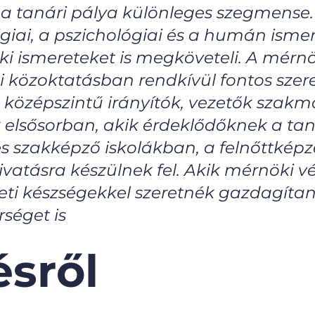
a tanári pálya különleges szegmense.
iai, a pszichológiai és a humán ismer
i ismereteket is megköveteli. A mérn
 közoktatásban rendkívül fontos szere
a középszintű irányítók, vezetők szakm
elsősorban, akik érdeklődőknek a taná
szakképző iskolákban, a felnőttképzés
ivatásra készülnek fel. Akik mérnöki 
i készségekkel szeretnék gazdagítan
séget is
sről