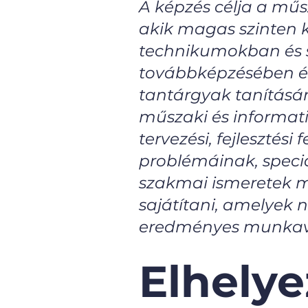
A képzés célja a műs
akik magas szinten k
technikumokban és sz
továbbképzésében és
tantárgyak tanításár
műszaki és informati
tervezési, fejlesztés
problémáinak, speciá
szakmai ismeretek mel
sajátítani, amelyek n
eredményes munkav
Elhely