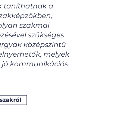
k taníthatnak a
szakképzőkben,
 olyan szakmai
pzésével szükséges
tárgyak középszintű
 elnyerhetők, melyek
e, jó kommunikációs
szakról