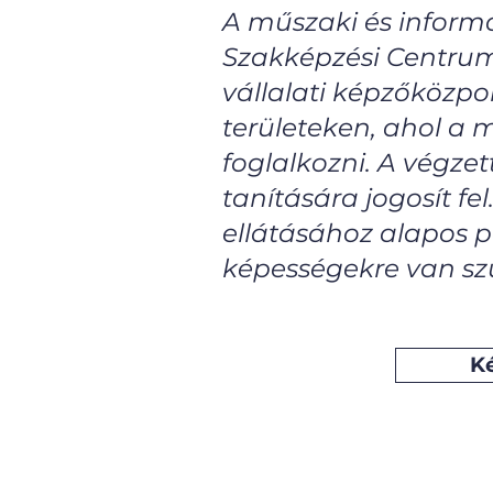
A műszaki és inform
Szakképzési Centru
vállalati képzőközpo
területeken, ahol a 
foglalkozni. A végze
tanítására jogosít fe
ellátásához alapos p
képességekre van sz
K