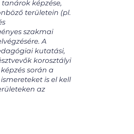
n tanárok képzése,
nböző területein (pl.
és
igényes szakmai
lvégzésére. A
dagógiai kutatási,
észtvevők korosztályi
A képzés során a
smereteket is el kell
területeken az