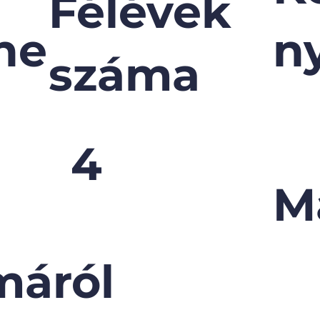
Félévek
ne
n
száma
4
M
máról