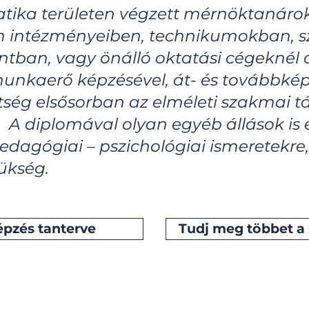
atika területen végzett mérnöktanáro
m intézményeiben, technikumokban, 
ntban, vagy önálló oktatási cégeknél
munkaerő képzésével, át- és továbbké
ttség elsősorban az elméleti szakmai 
l. A diplomával olyan egyéb állások is
edagógiai – pszichológiai ismeretekr
ükség.
épzés tanterve
Tudj meg többet a 