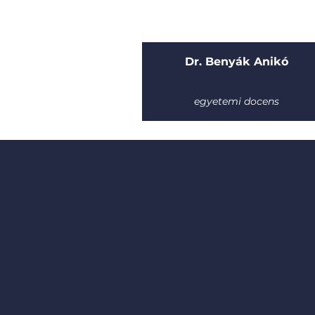
Dr. Benyák Anikó
egyetemi docens
Széchenyi István Egyete
University of Győr
Rólunk
Állásle
Felvételizőknek
Közérd
Hírek
Telephe
Pályázataink
Kapcso