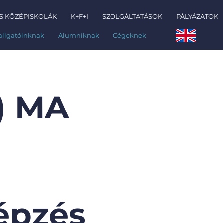
S KÖZÉPISKOLÁK
K+F+I
SZOLGÁLTATÁSOK
PÁLYÁZATOK
allgatóinknak
Alumniknak
Cégeknek
) MA
épzés