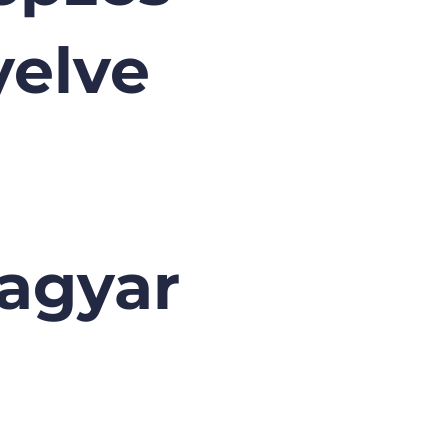
yelve
agyar