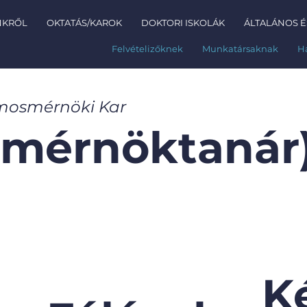
NKRŐL
OKTATÁS/KAROK
DOKTORI ISKOLÁK
ÁLTALÁNOS É
Felvételizőknek
Munkatársaknak
H
amosmérnöki Kar
 (mérnöktanár
K