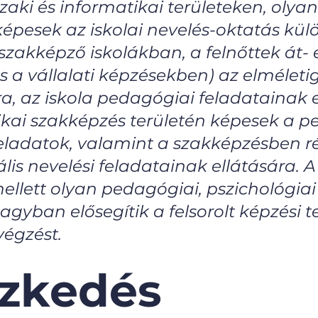
zaki és informatikai területeken, olya
épesek az iskolai nevelés-oktatás külö
akképző iskolákban, a felnőttek át- 
 a vállalati képzésekben) az elmélet
a, az iskola pedagógiai feladatainak e
kai szakképzés területén képesek a pe
i feladatok, valamint a szakképzésben r
lis nevelési feladatainak ellátására. 
lett olyan pedagógiai, pszichológiai i
agyban elősegítik a felsorolt képzési 
égzést.
ezkedés