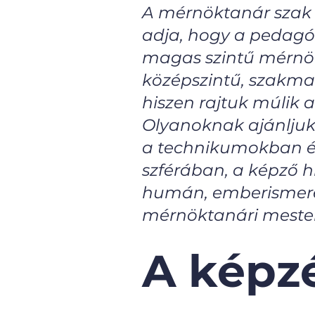
A mérnöktanár szak 
adja, hogy a pedagóg
magas szintű mérnök
középszintű, szakmai
hiszen rajtuk múlik 
Olyanoknak ajánljuk 
a technikumokban és 
szférában, a képző h
humán, emberismeret
mérnöktanári mester
A képzé