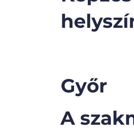
helyszí
Győr
A szak