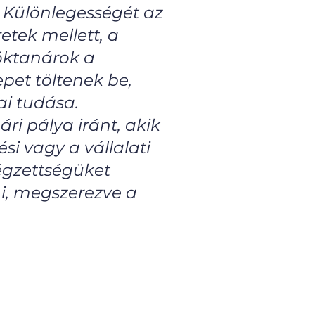
 Különlegességét az
etek mellett, a
öktanárok a
pet töltenek be,
ai tudása.
ri pálya iránt, akik
i vagy a vállalati
végzettségüket
i, megszerezve a