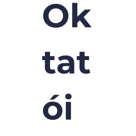
Ok
tat
ói