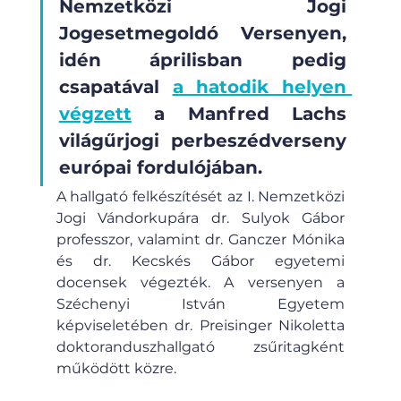
Nemzetközi Jogi 
Jogesetmegoldó Versenyen, 
idén áprilisban pedig 
csapatával 
a hatodik helyen 
végzett
 a Manfred Lachs 
világűrjogi perbeszédverseny 
európai fordulójában.
A hallgató felkészítését az I. Nemzetközi 
Jogi Vándorkupára dr. Sulyok Gábor 
professzor, valamint dr. Ganczer Mónika 
és dr. Kecskés Gábor egyetemi 
docensek végezték. A versenyen a 
Széchenyi István Egyetem 
képviseletében dr. Preisinger Nikoletta 
doktoranduszhallgató zsűritagként 
működött közre.