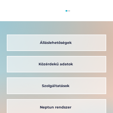
Álláslehetőségek
Közérdekű adatok
A társadalom szolgálatában: a
Széchenyi István Egyetem oktatója
kapta a Védőnői Életműdíjat
Szolgáltatások
Neptun rendszer