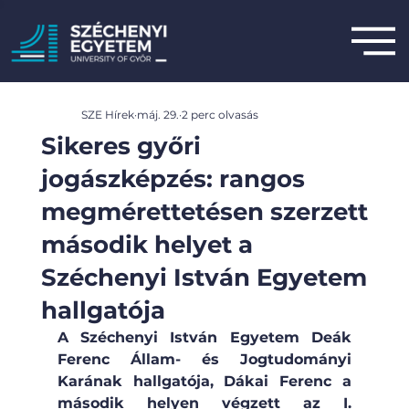
SZE Hírek
máj. 29.
2 perc olvasás
Sikeres győri
jogászképzés: rangos
megmérettetésen szerzett
második helyet a
Széchenyi István Egyetem
hallgatója
A Széchenyi István Egyetem Deák 
Ferenc Állam- és Jogtudományi 
Karának hallgatója, Dákai Ferenc a 
második helyen végzett az I. 