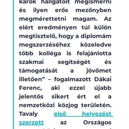
karok hallgatóit megismerni 
és ilyen erős mezőnyben 
megmérettetni magam. Az 
elért eredményen túl külön 
megtisztelő, hogy a diplomám 
megszerzéséhez közeledve 
több kolléga is felajánlotta 
szakmai segítségét és 
támogatását a jövőmet 
illetően” – fogalmazott Dákai 
Ferenc, aki ezzel újabb 
jelentős sikert ért el a 
nemzetközi közjog területén. 
Tavaly 
első helyezést 
szerzett
 az Országos 