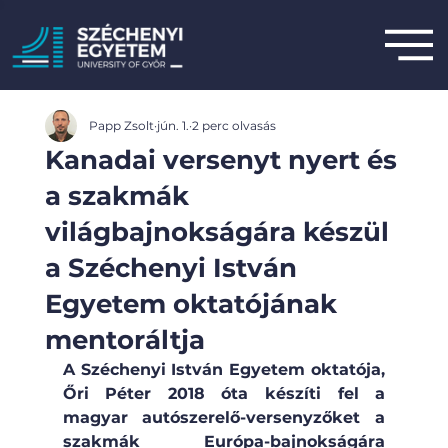
Papp Zsolt
jún. 1.
2 perc olvasás
Kanadai versenyt nyert és
a szakmák
világbajnokságára készül
a Széchenyi István
Egyetem oktatójának
mentoráltja
A Széchenyi István Egyetem oktatója, 
Őri Péter 2018 óta készíti fel a 
magyar autószerelő-versenyzőket a 
szakmák Európa-bajnokságára 