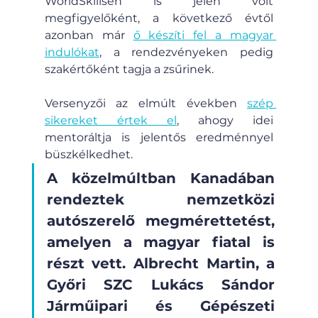
WorldSkillsen is jelen volt 
megfigyelőként, a következő évtől 
azonban már 
ő készíti fel a magyar 
indulókat
, a rendezvényeken pedig 
szakértőként tagja a zsűrinek.
Versenyzői az elmúlt években 
szép 
sikereket értek el
, ahogy idei 
mentoráltja is jelentős eredménnyel 
büszkélkedhet. 
A közelmúltban Kanadában 
rendeztek nemzetközi 
autószerelő megmérettetést, 
amelyen a magyar fiatal is 
részt vett. Albrecht Martin, a 
Győri SZC Lukács Sándor 
Járműipari és Gépészeti 