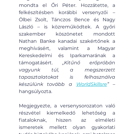
mondta el Őri Péter. Hozzátette, a 
felkészítésben korábbi versenyzői – 
Ölbei Zsolt, Tánczos Bence és Nagy 
László – is közreműködtek. A győri 
szakember köszönetet mondott 
Nathan Banke kanadai szakértőnek a 
meghívásért, valamint a Magyar 
Kereskedelmi és Iparkamarának a 
támogatásért. 
„Kitűnő erőpróbán 
vagyunk túl, a megszerzett 
tapasztalatokat is felhasználva 
készülünk tovább a 
WorldSkillsre
”
 – 
hangsúlyozta.
Megjegyezte, a versenysorozaton való 
részvétel kiemelkedő lehetőség a 
fiataloknak, hiszen az elméleti 
ismeretek mellett olyan gyakorlati 