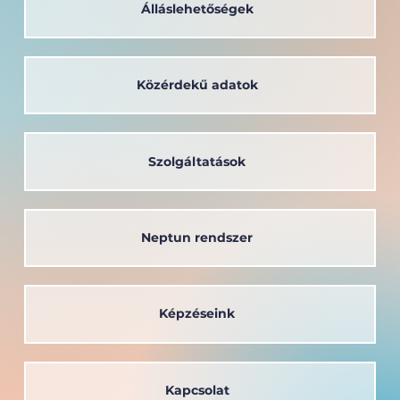
Álláslehetőségek
Közérdekű adatok
A társadalom szolgálatában: a
Széchenyi István Egyetem oktatója
kapta a Védőnői Életműdíjat
Szolgáltatások
Neptun rendszer
Képzéseink
Kapcsolat