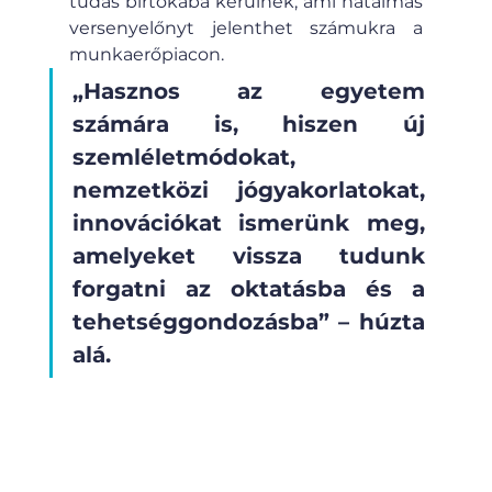
tudás birtokába kerülnek, ami hatalmas 
versenyelőnyt jelenthet számukra a 
munkaerőpiacon. 
„Hasznos az egyetem 
számára is, hiszen új 
szemléletmódokat, 
nemzetközi jógyakorlatokat, 
innovációkat ismerünk meg, 
amelyeket vissza tudunk 
forgatni az oktatásba és a 
tehetséggondozásba” – húzta 
alá.