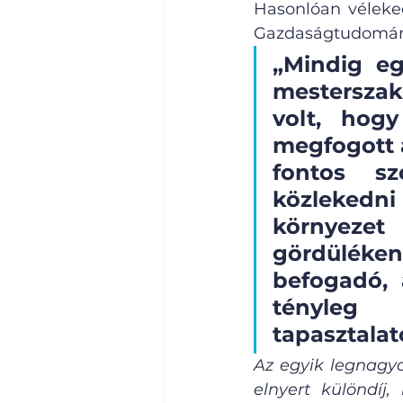
Hasonlóan véleked
Gazdaságtudomány
„Mindig eg
mesterszak
volt, hogy
megfogott 
fontos s
közlekedni
környezet 
gördüléke
befogadó, 
tényleg 
tapasztalat
Az egyik legnagyo
elnyert különdíj,