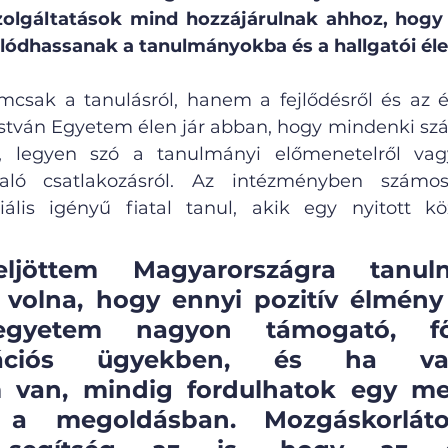
olgáltatások mind hozzájárulnak ahhoz, hogy a
lódhassanak a tanulmányokba és a hallgatói éle
mcsak a tanulásról, hanem a fejlődésről és az é
 István Egyetem élen jár abban, hogy mindenki sz
ít, legyen szó a tanulmányi előmenetelről vagy
aló csatlakozásról. Az intézményben számo
ális igényű fiatal tanul, akik egy nyitott köz
ljöttem Magyarországra tanuln
volna, hogy ennyi pozitív élmény é
-egyetem nagyon támogató, fő
trációs ügyekben, és ha vala
van, mindig fordulhatok egy men
 a megoldásban. Mozgáskorlátoz