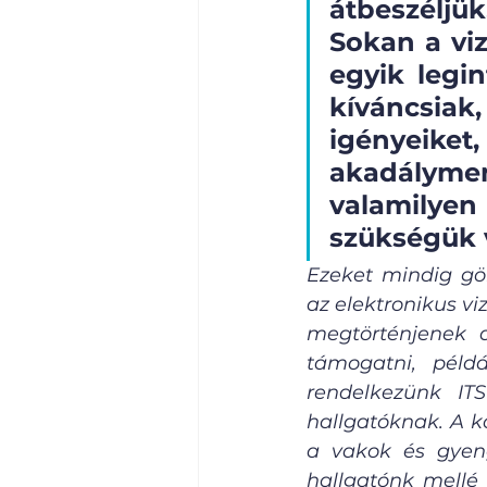
átbeszéljü
Sokan a viz
egyik legin
kíváncsiak
igényeik
akadályme
valamilyen
szükségük 
Ezeket mindig gör
az elektronikus vi
megtörténjenek a
támogatni, példá
rendelkezünk ITS
hallgatóknak. A k
a vakok és gyeng
hallgatónk mellé 