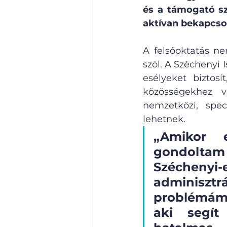
és a támogató sz
aktívan bekapcso
A felsőoktatás ne
szól. A Széchenyi
esélyeket biztos
közösségekhez v
nemzetközi, speci
lehetnek.
„Amikor e
gondoltam 
Széchenyi
adminisz
problémám 
aki segít