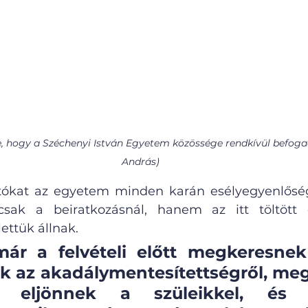
, hogy a Széchenyi István Egyetem közössége rendkívül befogad
András)
atókat az egyetem minden karán esélyegyenlőség
csak a beiratkozásnál, hanem az itt töltött é
ettük állnak.
ár a felvételi előtt megkeresnek 
k az akadálymentesítettségről, meg
t, eljönnek a szüleikkel, és 