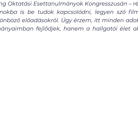
ing Oktatási Esettanulmányok Kongresszusán 
– r
kba is be tudok kapcsolódni, legyen szó filmes
önböző előadásokról. Úgy érzem, itt minden adot
nyaimban fejlődjek, hanem a hallgatói élet akt