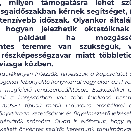
k, milyen támogatásra lehet szü
sgaidőszakban kérnek segítséget, í
tenzívebb időszak. Olyankor általá
, hogyan jelezhetik oktatóiknak 
et, például ha mozgássérü
ntes teremre van szükségük, v
 részképességzavar miatt többleti
vizsga közben. 
dülékenyen intézzük: felvesszük a kapcsolatot a
zsgákat lebonyolító könyvtárral vagy akár az IT-ré
 megfelelő rendszerbeállítások. Eszközökkel is
ul a könyvtárban van több felolvasó berende
-100SET típusú mobil indukciós erősítőkkel a 
önyvtárban vezetősávok és figyelmeztető jelzések 
énlátók számára. Olyan is előfordult, hogy egy
kellett önkéntes segítőt keresnünk tanulmányai