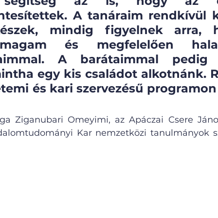
 segítség az is, hogy az ép
tesítettek. A tanáraim rendkívül 
észek, mindig figyelnek arra, h
magam és megfelelően hala
aimmal. A barátaimmal pedig o
intha egy kis családot alkotnánk. 
etemi és kari szervezésű programon
ga Ziganubari Omeyimi, az Apáczai Csere János
alomtudományi Kar nemzetközi tanulmányok sza