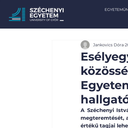
EGYETEMÜ
Jankovics Dóra
2
Esélyeg
közössé
Egyetem
hallgat
A Széchenyi Istv
megteremtését, am
értékű tagjai leh