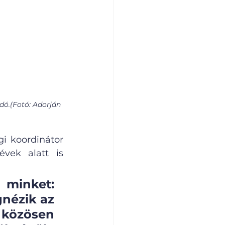
ó.(Fotó: Adorján 
i koordinátor 
vek alatt is 
minket: 
nézik az 
közösen 