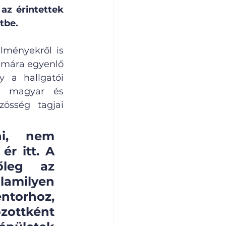
z érintettek 
tbe.
lményekről is 
ámára egyenlő 
 a hallgatói 
s magyar és 
össég tagjai 
i, nem 
r itt. A 
leg az 
milyen 
torhoz, 
ottként 