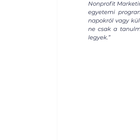
Nonprofit Market
egyetemi programo
napokról vagy kül
ne csak a tanulmá
legyek.”