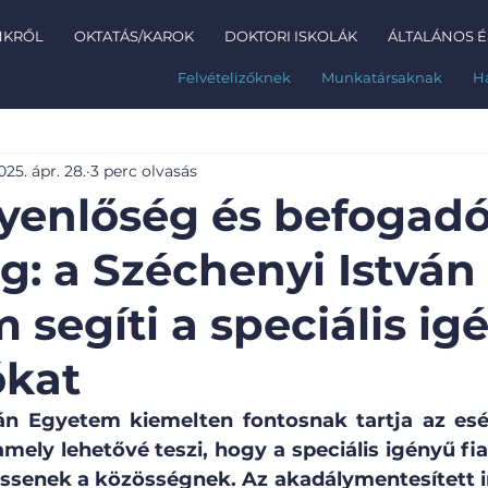
NKRŐL
OKTATÁS/KAROK
DOKTORI ISKOLÁK
ÁLTALÁNOS É
Felvételizőknek
Munkatársaknak
H
025. ápr. 28.
3 perc olvasás
yenlőség és befogad
g: a Széchenyi István
 segíti a speciális ig
ókat
án Egyetem kiemelten fontosnak tartja az esé
ely lehetővé teszi, hogy a speciális igényű fiata
essenek a közösségnek. Az akadálymentesített i