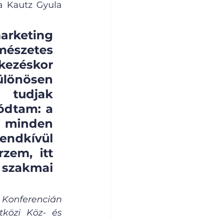
a Kautz Gyula 
rketing 
észetes 
ezéskor 
ülönösen 
tudjak 
dtam: a 
 minden 
dkívül 
zem, itt 
zakmai 
Konferencián 
közi Köz- és 