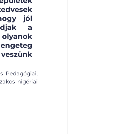
ületek 
kedvesek 
ogy jól 
djak a 
lyanok 
Rengeteg 
 veszünk 
 Pedagógiai, 
kos nigériai 