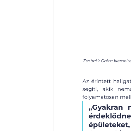
Zsobrák Gréta kiemelte
Az érintett hallg
segíti, akik nem
folyamatosan mell
„Gyakran m
érdeklődne
épületeke