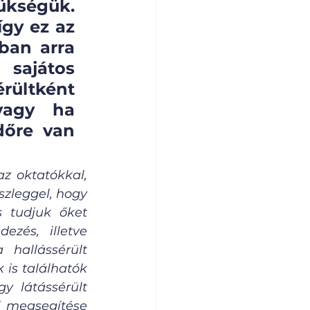
kségük. 
gy ez az 
ban arra 
sajátos 
ltként 
agy ha 
dőre van 
z oktatókkal, 
szleggel, hogy 
 tudjuk őket 
zés, illetve 
hallássérült 
is találhatók 
 látássérült 
 megsegítése 