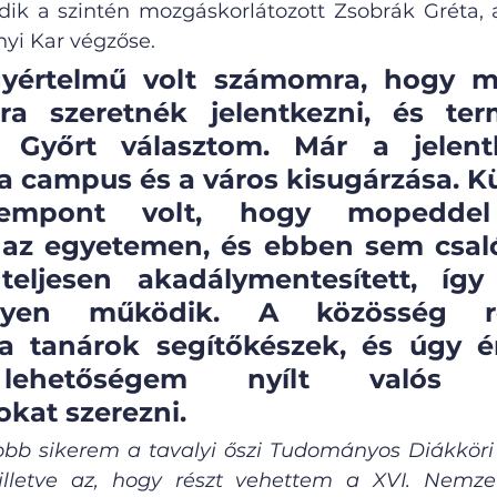
ik a szintén mozgáskorlátozott Zsobrák Gréta, 
i Kar végzőse. 
yértelmű volt számomra, hogy ma
ra szeretnék jelentkezni, és term
 Győrt választom. Már a jelentk
a campus és a város kisugárzása. K
zempont volt, hogy mopeddel 
 az egyetemen, és ebben sem csaló
teljesen akadálymentesített, így
nyen működik. A közösség ren
a tanárok segítőkészek, és úgy ér
lehetőségem nyílt valós s
okat szerezni. 
bb sikerem a tavalyi őszi Tudományos Diákköri 
 illetve az, hogy részt vehettem a XVI. Nemzet