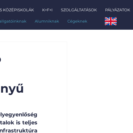
S KÖZÉPISKOLÁK
K+F+I
SZOLGÁLTATÁSOK
PÁLYÁZATOK
allgatóinknak
Alumniknak
Cégeknek
ó
ényű
lyegyenlőség 
lok is teljes 
nfrastruktúra 