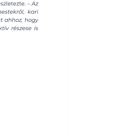
észletezte. – 
Az 
tekről, kari 
t ahhoz, hogy 
ív részese is 