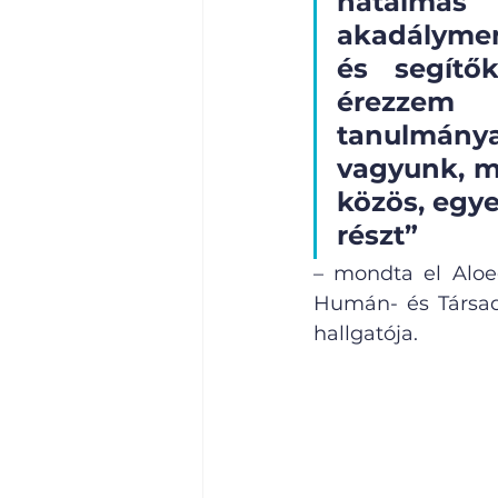
hatalmas
akadálymen
és segítők
érezzem 
tanulmány
vagyunk, m
közös, egy
részt” 
– mondta el Aloe
Humán- és Társad
hallgatója.