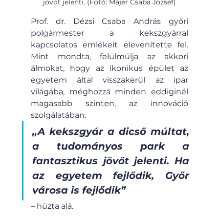
jövőt jelenti. (Fotó: Májer Csaba József)
Prof. dr. Dézsi Csaba András győri 
polgármester a kekszgyárral 
kapcsolatos emlékeit elevenítette fel. 
Mint mondta, felülmúlja az akkori 
álmokat, hogy az ikonikus épület az 
egyetem által visszakerül az ipar 
világába, méghozzá minden eddiginél 
magasabb szinten, az innováció 
szolgálatában.
„A kekszgyár a dicső múltat, 
a tudományos park a 
fantasztikus jövőt jelenti. Ha 
az egyetem fejlődik, Győr 
városa is fejlődik”
– húzta alá.