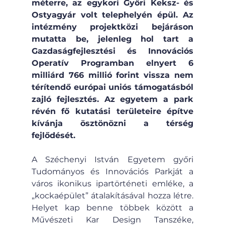
méterre, az egykori Győri Keksz- és 
Ostyagyár volt telephelyén épül. Az 
intézmény projektközi bejáráson 
mutatta be, jelenleg hol tart a 
Gazdaságfejlesztési és Innovációs 
Operatív Programban elnyert 6 
milliárd 766 millió forint vissza nem 
térítendő európai uniós támogatásból 
zajló fejlesztés. Az egyetem a park 
révén fő kutatási területeire építve 
kívánja ösztönözni a térség 
fejlődését.
A Széchenyi István Egyetem győri 
Tudományos és Innovációs Parkját a 
város ikonikus ipartörténeti emléke, a 
„kockaépület” átalakításával hozza létre. 
Helyet kap benne többek között a 
Művészeti Kar Design Tanszéke, 