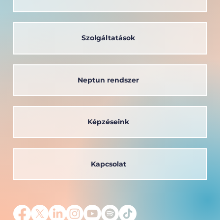
A társadalom szolgálatában: a
Széchenyi István Egyetem oktatója
kapta a Védőnői Életműdíjat
Szolgáltatások
Neptun rendszer
Képzéseink
Kapcsolat