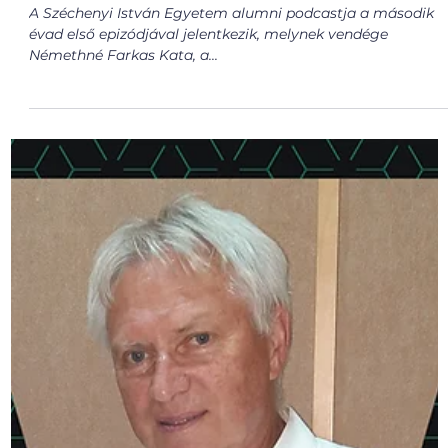
egyetem alakú szív dobog
A Széchenyi István Egyetem alumni podcastja a második
évad első epizódjával jelentkezik, melynek vendége
Némethné Farkas Kata, a...