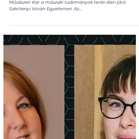
Kar a Széchenyi István Egyetem erő
szárnyú madara
Mint egy erős szárnyú madár, úgy teremt egyensúlyt a
Művészeti Kar a műszaki tudományok terén élen járó
Széchenyi István Egyetemen. Az...