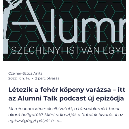
Czeiner-Szücs Anita
2022. jún. 14.
2 perc olvasás
Létezik a fehér köpeny varázsa – itt