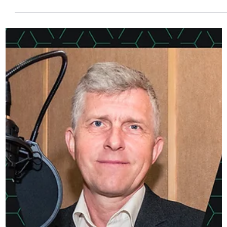
az Alumni Talk podcast új epizódja
Mi mindenre képesek elhivatott, a társadalomért tenni
akaró hallgatók? Miért választják a fiatalok hivatásul az
egészségügyi pályát és a...