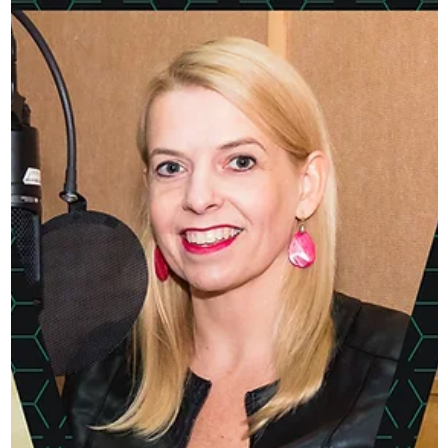
Közlekedésmérnöki Kar
Már meghallgatható az Alumni Talk podcast idei első
epizódja, amelynek központi témája a Széchenyi István
Egyetem Építész-, Építő- és...