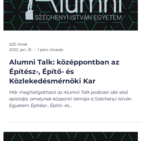
SZE Hírek
2022. jan. 31.
1 perc olvasás
Alumni Talk: középpontban az
Építész-, Építő- és