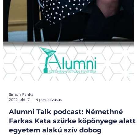
Simon Panka
2022. okt. 7.
4 perc olvasás
Alumni Talk podcast: Némethné
Farkas Kata szürke köpönyege alatt