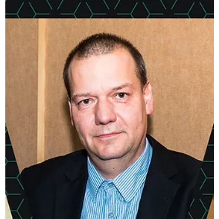
az Alumni Talk podcastban
Az Alumni Talk podcast legújabb epizódjában a Széchenyi
István Egyetem innovációösztönző tevékenységéről, startu
programjairól, a Kautz...