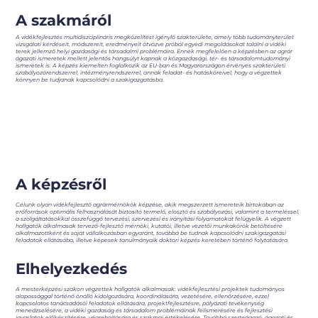
A szakmáról
A vidékfejlesztés multidiszciplináris megközelítést igénylő szakterülete, amely több tudományterület
vizsgálati kérdéseit, módszereit, eredményeit ötvözve próbál egyedi megoldásokat találni a vidéki
terek jellemző helyi gazdasági és társadalmi problémáira. Ennek megfelelően a képzésben az agrár
ágazati ismeretek mellett jelentős hangsúlyt kapnak a közgazdasági, tér- és társadalomtudományi
ismeretek is. A képzés kiemelten foglalkozik az EU-ban és Magyarországon érvényes szakterületi
szabályozórendszerrel, intézményrendszerrel, annak feladat- és hatásköreivel, hogy a végzettek
könnyen be tudjanak kapcsolódni a szakigazgatásba.
A képzésről
Célunk olyan vidékfejlesztő agrármérnökök képzése, akik megszerzett ismereteik birtokában az
erőforrások optimális felhasználását biztosító termelő, elosztó és szabályozási, valamint a termeléssel,
a szolgáltatásokkal összefüggő tervezési, szervezési és irányítási folyamatokat felügyelik. A végzett
hallgatók alkalmasak tervező-fejlesztő mérnöki, kutatói, illetve vezetői munkakörök betöltésére
alkalmazottként és saját vállalkozásban egyaránt, továbbá be tudnak kapcsolódni szakigazgatási
feladatok ellátásába, illetve képesek tanulmányaik doktori képzés keretében történő folytatására.
Elhelyezkedés
A mesterképzési szakon végzettek hallgatók alkalmasak: vidékfejlesztési projektek tudományos
alapossággal történő önálló kidolgozására, koordinálására, vezetésére, ellenőrzésére, ezzel
kapcsolatos tanácsadásói feladatok ellátására, projektfejlesztésre, pályázati tevékenység
menedzselésére, a vidéki gazdaság és társadalom problémáinak felismerésére és fejlesztési
javaslatok előkészítésére, végrehajtására és szakmai értékelésére. Továbbá szerteágazó, ágazati és