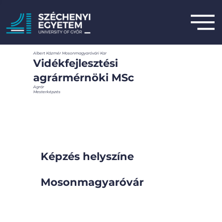
Albert Kázmér Mosonmagyaróvári Kar
Vidékfejlesztési
agrármérnöki MSc
Agrár
Mesterképzés
Képzés helyszíne
Mosonmagyaróvár