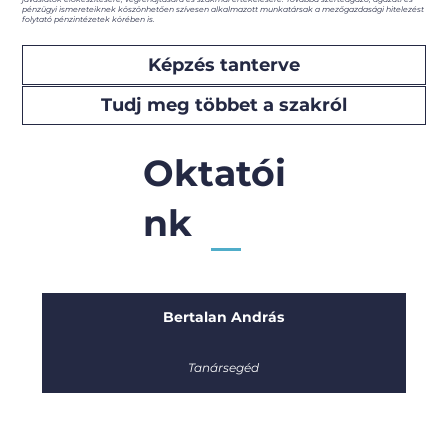
pénzügyi ismereteiknek köszönhetően szívesen alkalmazott munkatársak a mezőgazdasági hitelezést
folytató pénzintézetek körében is.
Képzés tanterve
Tudj meg többet a szakról
Oktatói
nk
Bertalan András
Tanársegéd