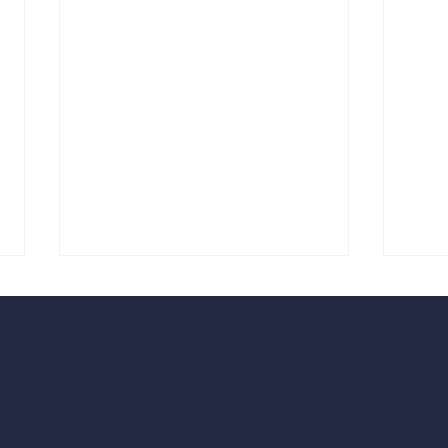
m -
9026 Győr,
l +36 96 50
Parkolás
hetőségek