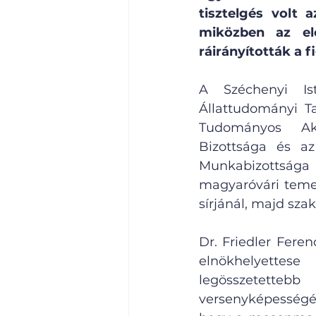
tisztelgés volt 
miközben az elő
ráirányították a f
A Széchenyi Is
Állattudományi T
Tudományos Aka
Bizottsága és az
Munkabizottsága 
magyaróvári temet
sírjánál, majd sza
Dr. Friedler Fere
elnökhelyettes
legösszetette
versenyképességéh