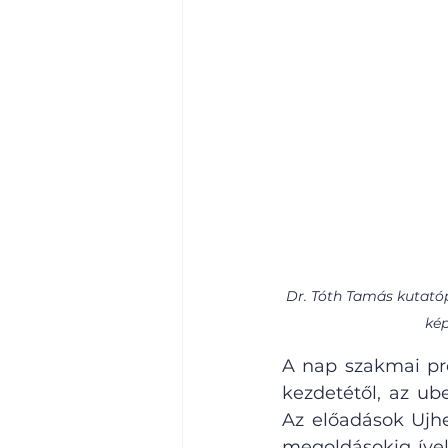
Dr. Tóth Tamás kutatóp
kép
A nap szakmai pro
kezdetétől, az ube
Az előadások Ujhe
megoldásokig ível