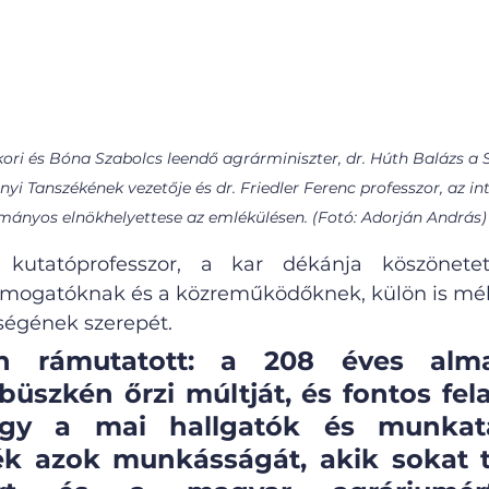
ori és Bóna Szabolcs leendő agrárminiszter, dr. Húth Balázs a S
 Tanszékének vezetője és dr. Friedler Ferenc professzor, az in
ányos elnökhelyettese az emlékülésen. (Fotó: Adorján András)
kutatóprofesszor, a kar dékánja köszönete
ámogatóknak és a közreműködőknek, külön is mélt
égének szerepét. 
n rámutatott: a 208 éves alma
üszkén őrzi múltját, és fontos fel
hogy a mai hallgatók és munkatá
k azok munkásságát, akik sokat te