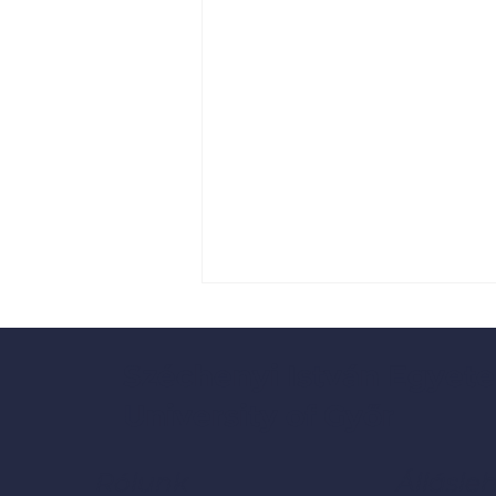
Széchenyi István Egyete
University of Győr
Rólunk
Állásle