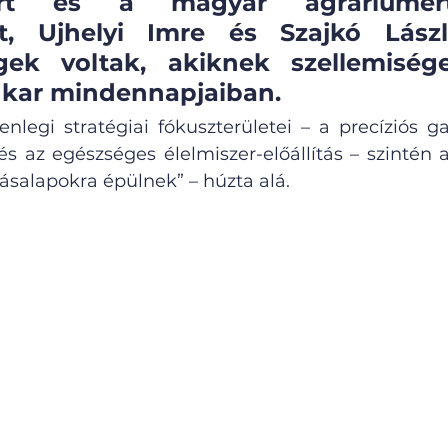
ért és a magyar agráriumért
t, Ujhelyi Imre és Szajkó Lászl
gek voltak, akiknek szellemiség
 kar mindennapjaiban. 
nlegi stratégiai fókuszterületei – a precíziós ga
 és az egészséges élelmiszer-előállítás – szintén a
salapokra épülnek” – húzta alá.