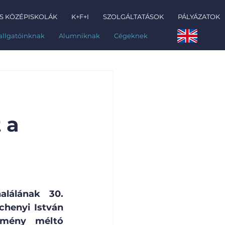
S KÖZÉPISKOLÁK
K+F+I
SZOLGÁLTATÁSOK
PÁLYÁZATOK
allgatóinknak
Alumniknak
Cégeknek
 a
lálának 30. 
henyi István 
mény méltó 