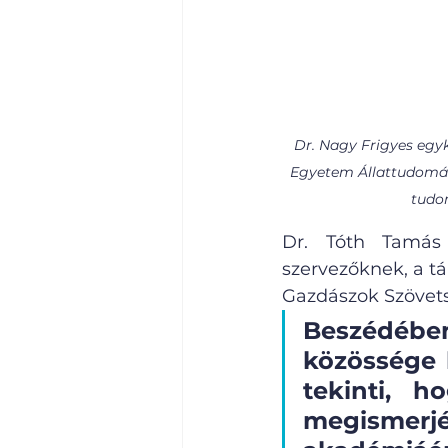
Dr. Nagy Frigyes egyk
Egyetem Állattudományi
tudom
Dr. Tóth Tamás 
szervezőknek, a t
Gazdászok Szövets
Beszédébe
közössége b
tekinti, 
megismerjé