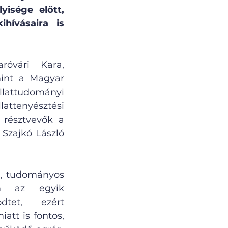
isége előtt, 
ívásaira is 
vári Kara, 
int a Magyar 
ttudományi 
ttenyésztési 
résztvevők a 
Szajkó László 
a, tudományos 
um az egyik 
tet, ezért 
tt is fontos, 