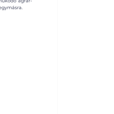
működő agrár-
 egymásra.