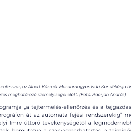
rofesszor, az Albert Kázmér Mosonmagyaróvári Kar dékánja tisz
zés meghatározó személyiségei előtt. (Fotó: Adorján András)
gramja „a tejtermelés-ellenőrzés és a tejgazdas
rográfon át az automata fejési rendszerekig” mott
lyi Imre úttörő tevékenységétől a legmodernebb
tek, bemutatva a szarvasmarhatartás, a tejminős