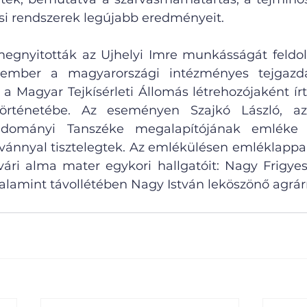
jési rendszerek legújabb eredményeit.
gnyitották az Ujhelyi Imre munkásságát feldolgo
kember a magyarországi intézményes tejgazda
a Magyar Tejkísérleti Állomás létrehozójaként írt
örténetébe. Az eseményen Szajkó László, az 
udományi Tanszéke megalapítójának emléke el
advánnyal tisztelegtek. Az emlékülésen emléklappal
i alma mater egykori hallgatóit: Nagy Frigyes 
alamint távollétében Nagy István leköszönő agrár