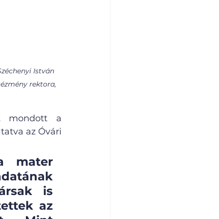
zéchenyi István 
tézmény rektora, 
t mondott a 
atva az Óvári 
 mater 
adatának 
rsak is 
ttek az 