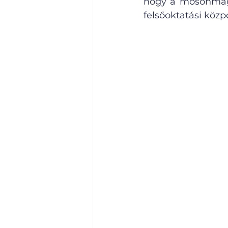
hogy a mosonmagy
felsőoktatási közp