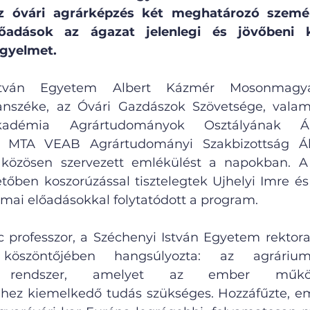
az óvári agrárképzés két meghatározó személy
adások az ágazat jelenlegi és jövőbeni kih
igyelmet.
tván Egyetem Albert Kázmér Mosonmagyaró
anszéke, az Óvári Gazdászok Szövetsége, valam
démia Agrártudományok Osztályának Álla
 MTA VEAB Agrártudományi Szakbizottság Álla
közösen szervezett emlékülést a napokban. A 
őben koszorúzással tisztelegtek Ujhelyi Imre és 
kmai előadásokkal folytatódott a program.
nc professzor, a Széchenyi István Egyetem rektor
e köszöntőjében hangsúlyozta: az agrári
bb rendszer, amelyet az ember működ
ez kiemelkedő tudás szükséges. Hozzáfűzte, emia