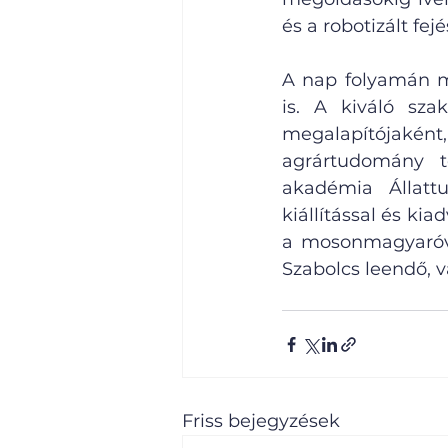
és a robotizált fe
A nap folyamán me
is. A kiváló sza
megalapítójaként, 
agrártudomány t
akadémia Állatt
kiállítással és ki
a mosonmagyaróvár
Szabolcs leendő, v
Friss bejegyzések