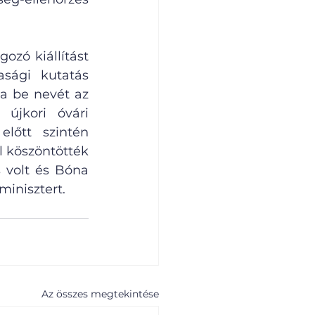
zó kiállítást 
sági kutatás 
a be nevét az 
újkori óvári 
őtt szintén 
 köszöntötték 
volt és Bóna 
minisztert.
Az összes megtekintése