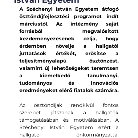
István Egyetem
A Széchenyi István Egyetem átfogó 
ösztöndíjfejlesztési programot indít 
márciustól. Az intézmény saját 
forrásból megvalósított 
kezdeményezésének célja, hogy 
érdemben növelje a hallgatói 
juttatások értékét, erősítse a 
teljesítményalapú ösztönzést, 
valamint új lehetőségeket teremtsen 
a kiemelkedő tanulmányi, 
tudományos és innovációs 
eredményeket elérő fiatalok számára.
Az ösztöndíjak rendkívül fontos 
szerepet játszanak a hallgatók 
támogatásában és motiválásában. A 
Széchenyi István Egyetem ezért a 
hallgatói önkormányzattal 