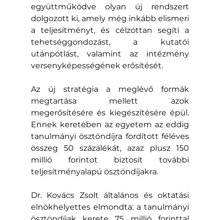
együttműködve olyan új rendszert 
dolgozott ki, amely még inkább elismeri 
a teljesítményt, és célzottan segíti a 
tehetséggondozást, a kutatói 
utánpótlást, valamint az intézmény 
versenyképességének erősítését.
Az új stratégia a meglévő formák 
megtartása mellett azok 
megerősítésére és kiegészítésére épül. 
Ennek keretében az egyetem az eddig 
tanulmányi ösztöndíjra fordított féléves 
összeg 50 százalékát, azaz plusz 150 
millió forintot biztosít további 
teljesítményalapú ösztöndíjakra.
Dr. Kovács Zsolt általános és oktatási 
elnökhelyettes elmondta: a tanulmányi 
ösztöndíjak kerete 75 millió forinttal 