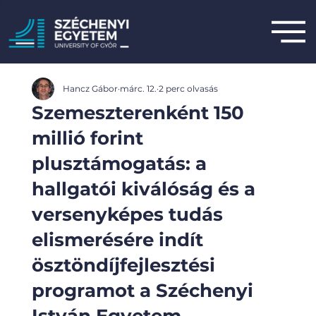
Hancz Gábor
márc. 12.
2 perc olvasás
Szemeszterenként 150
millió forint
plusztámogatás: a
hallgatói kiválóság és a
versenyképes tudás
elismerésére indít
ösztöndíjfejlesztési
programot a Széchenyi