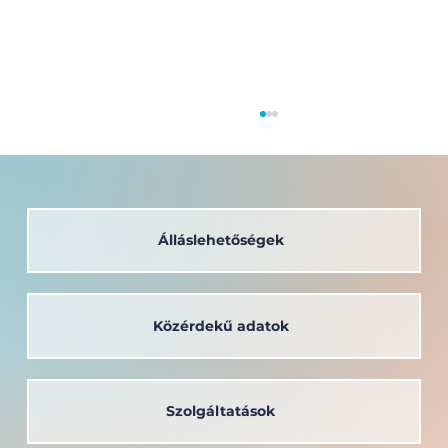
Álláslehetőségek
Közérdekű adatok
A társadalom szolgálatában: a
Széchenyi István Egyetem oktatója
kapta a Védőnői Életműdíjat
Szolgáltatások