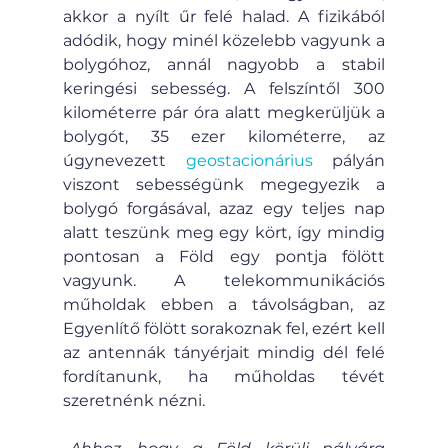
akkor a nyílt űr felé halad. A fizikából 
adódik, hogy minél közelebb vagyunk a 
bolygóhoz, annál nagyobb a stabil 
keringési sebesség. A felszíntől 300 
kilométerre pár óra alatt megkerüljük a 
bolygót, 35 ezer kilométerre, az 
úgynevezett 
geostacionárius
 pályán 
viszont sebességünk megegyezik a 
bolygó forgásával, azaz egy teljes nap 
alatt teszünk meg egy kört, így mindig 
pontosan a Föld egy pontja fölött 
vagyunk. A telekommunikációs 
műholdak ebben a távolságban, az 
Egyenlítő fölött sorakoznak fel, ezért kell 
az antennák tányérjait mindig dél felé 
fordítanunk, ha műholdas tévét 
szeretnénk nézni.