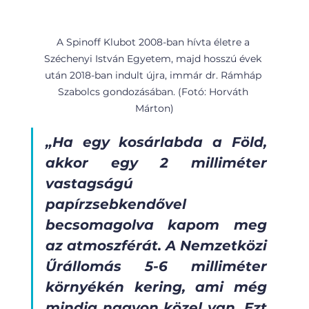
A Spinoff Klubot 2008-ban hívta életre a 
Széchenyi István Egyetem, majd hosszú évek 
után 2018-ban indult újra, immár dr. Rámháp 
Szabolcs gondozásában. (Fotó: Horváth 
Márton)
„Ha egy kosárlabda a Föld, 
akkor egy 2 milliméter 
vastagságú 
papírzsebkendővel 
becsomagolva kapom meg 
az atmoszférát. A Nemzetközi 
Űrállomás 5-6 milliméter 
környékén kering, ami még 
mindig nagyon közel van. Ezt 