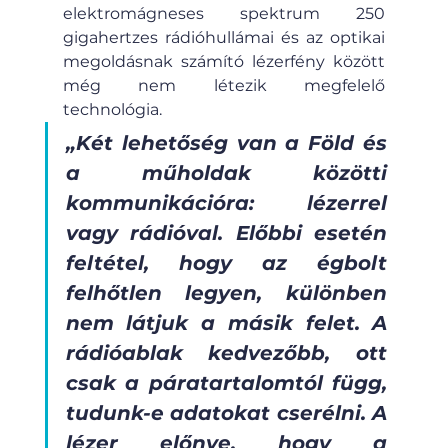
elektromágneses spektrum 250 
gigahertzes rádióhullámai és az optikai 
megoldásnak számító lézerfény között 
még nem létezik megfelelő 
technológia.
„Két lehetőség van a Föld és 
a műholdak közötti 
kommunikációra: lézerrel 
vagy rádióval. Előbbi esetén 
feltétel, hogy az égbolt 
felhőtlen legyen, különben 
nem látjuk a másik felet. A 
rádióablak kedvezőbb, ott 
csak a páratartalomtól függ, 
tudunk-e adatokat cserélni. A 
lézer előnye, hogy a 