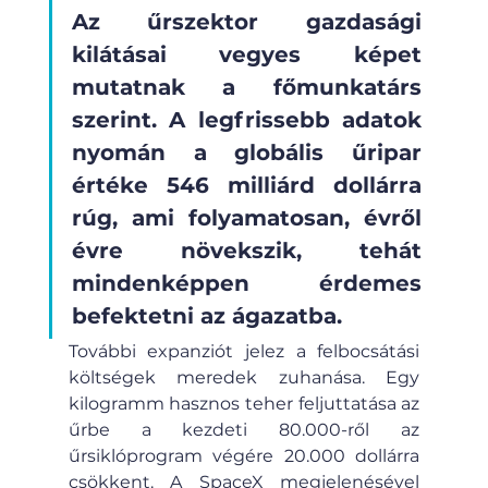
Az űrszektor gazdasági 
kilátásai vegyes képet 
mutatnak a főmunkatárs 
szerint. A legfrissebb adatok 
nyomán a globális űripar 
értéke 546 milliárd dollárra 
rúg, ami folyamatosan, évről 
évre növekszik, tehát 
mindenképpen érdemes 
befektetni az ágazatba.
További expanziót jelez a felbocsátási 
költségek meredek zuhanása. Egy 
kilogramm hasznos teher feljuttatása az 
űrbe a kezdeti 80.000-ről az 
űrsiklóprogram végére 20.000 dollárra 
csökkent. A SpaceX megjelenésével 