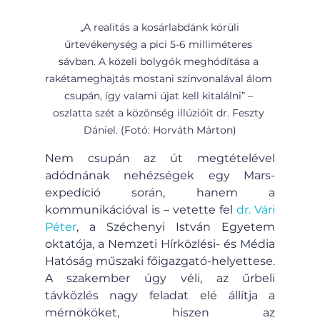
 „A realitás a kosárlabdánk körüli 
űrtevékenység a pici 5-6 milliméteres 
sávban. A közeli bolygók meghódítása a 
rakétameghajtás mostani színvonalával álom 
csupán, így valami újat kell kitalálni” – 
oszlatta szét a közönség illúzióit dr. Feszty 
Dániel. (Fotó: Horváth Márton)
Nem csupán az út megtételével 
adódnának nehézségek egy Mars-
expedíció során, hanem a 
kommunikációval is – vetette fel 
dr. Vári 
Péter
, a Széchenyi István Egyetem 
oktatója, a Nemzeti Hírközlési- és Média 
Hatóság műszaki főigazgató-helyettese. 
A szakember úgy véli, az űrbeli 
távközlés nagy feladat elé állítja a 
mérnököket, hiszen az 