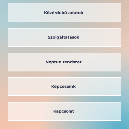
Közérdekű adatok
A társadalom szolgálatában: a
Széchenyi István Egyetem oktatója
kapta a Védőnői Életműdíjat
Szolgáltatások
Neptun rendszer
Képzéseink
Kapcsolat