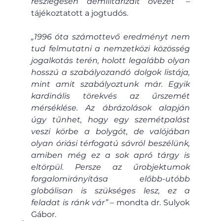
részlegesen demilitarizált övezet
” – 
tájékoztatott a jogtudós.
„1996 óta számottevő eredményt nem 
tud felmutatni a nemzetközi közösség 
jogalkotás terén, holott legalább olyan 
hosszú a szabályozandó dolgok listája, 
mint amit szabályoztunk már. Egyik 
kardinális törekvés az űrszemét 
mérséklése. Az ábrázolások alapján 
úgy tűnhet, hogy egy szemétpalást 
veszi körbe a bolygót, de valójában 
olyan óriási térfogatú sávról beszélünk, 
amiben még ez a sok apró tárgy is 
eltörpül. Persze az űrobjektumok 
forgalomirányítása előbb-utóbb 
globálisan is szükséges lesz, ez a 
feladat is ránk vár”
 – mondta dr. Sulyok 
Gábor.