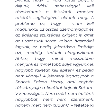
„Ahhoz, hogy a Föld körüli pályára 
álljunk, óriási sebességgel kell 
távolodnunk a felszíntől, amelyet 
rakéták segítségével oldunk meg. A 
probléma az, hogy  vinni kell 
magunkkal az összes üzemanyagot és 
az égéshez szükséges oxigént is, amit 
az utazásunk során valaha használni 
fogunk, ez pedig jelentősen limitálja 
azt, meddig tudunk elrugaszkodni. 
Ahhoz, hogy minél messzebbre 
menjünk és minél több súlyt vigyünk el, 
nagyobb rakétát kell építeni, ez pedig 
nem könnyű. A jelenlegi legnagyobb a 
SpaceX Falcon Heavy, ami enyhén 
túlszárnyalja a korábbi bajnok Saturn-
V képességeit. Nem azért nem építünk 
nagyobbat, mert nem szeretnénk, 
hanem mert nem tudunk”
 – fejtette ki 