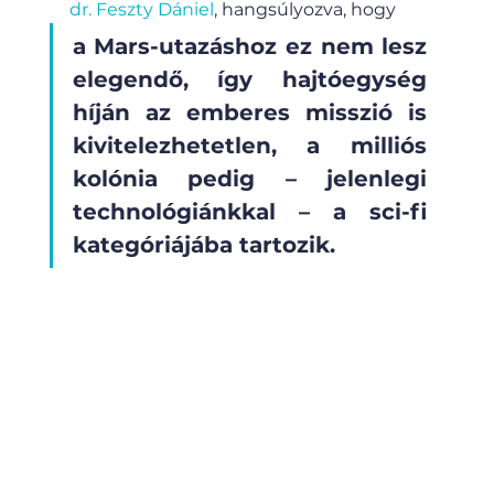
dr. Feszty Dániel
, hangsúlyozva, hogy
a Mars-utazáshoz ez nem lesz 
elegendő, így hajtóegység 
híján az emberes misszió is 
kivitelezhetetlen, a milliós 
kolónia pedig – jelenlegi 
technológiánkkal – a sci-fi 
kategóriájába tartozik.