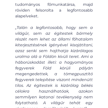
tudományos főmunkatársa, majd 
röviden felsorolta a legfontosabb 
alapelveket.
„Talán a legfontosabb, hogy sem a 
világűr, sem az égitestek bármely 
részét nem lehet az állami főhatalom 
kiterjesztésének igényével kisajátítani, 
azaz senki sem hajthatja kizárólagos 
uralma alá a Földön kívüli teret. Ami a 
háborúskodást illeti: a hagyományos 
fegyverek Föld körüli pályán 
megengedettek, a tömegpusztító 
fegyverek telepítése viszont mindenütt 
tilos. Az égitestek is kizárólag békés 
célokra használhatóak, azokon 
semmilyen katonai tevékenység nem 
folytatható. A világűr tehát egy 