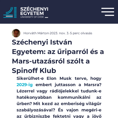
Horváth Márton
2023. nov. 3.
5 perc olvasás
Széchenyi István
Egyetem: az űriparról és a
Mars-utazásról szólt a
Spinoff Klub
Sikerülhet-e Elon Musk terve, hogy 
2029-ig
 embert juttasson a Marsra? 
Lézerrel vagy rádiójelekkel tudunk-e 
hatékonyabban kommunikálni az 
űrben? Mit kezd az emberiség világűr 
szabályozásával? És vajon megéri-e 
az űrbizniszbe fektetni vagy a jövő 