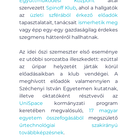
Együttműködési Központ
 által 
szervezett 
Spinoff Klub
, ahol a hallgatók 
az 
üzleti szférából érkező előadók
tapasztalatait, tanácsait 
ismerhetik meg
vagy épp egy-egy gazdaságilag érdekes 
szegmens hátteréről hallhatnak.
Az idei őszi szemeszter első eseménye 
ez utóbbi sorozatba illeszkedett: ezúttal 
az űripar helyzetét járták körül 
előadásaikban a klub vendégei. A 
meghívott előadók valamennyien a 
Széchenyi István Egyetemen kutatnak, 
illetve oktatóként résztvevői az 
UniSpace
 kormányzati program 
keretében megvalósuló, 
17 magyar 
egyetem összefogásából
 megszülető 
űrtechnológiai szakirányú 
továbbképzésnek
.