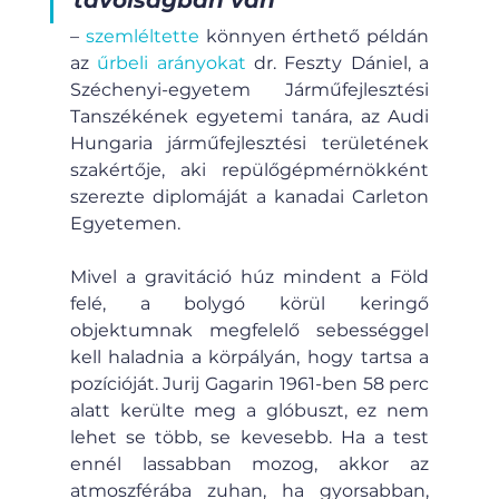
távolságban van”
– 
szemléltette
 könnyen érthető példán 
az 
űrbeli arányokat
 dr. Feszty Dániel, a 
Széchenyi-egyetem Járműfejlesztési 
Tanszékének egyetemi tanára, az Audi 
Hungaria járműfejlesztési területének 
szakértője, aki repülőgépmérnökként 
szerezte diplomáját a kanadai Carleton 
Egyetemen. 
Mivel a gravitáció húz mindent a Föld 
felé, a bolygó körül keringő 
objektumnak megfelelő sebességgel 
kell haladnia a körpályán, hogy tartsa a 
pozícióját. Jurij Gagarin 1961-ben 58 perc 
alatt kerülte meg a glóbuszt, ez nem 
lehet se több, se kevesebb. Ha a test 
ennél lassabban mozog, akkor az 
atmoszférába zuhan, ha gyorsabban, 