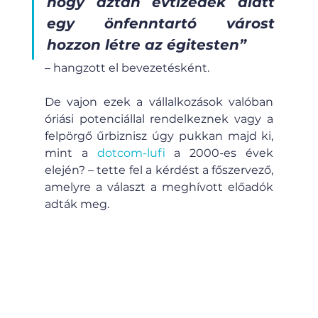
hogy aztán évtizedek alatt 
egy önfenntartó várost 
hozzon létre az égitesten”
– hangzott el bevezetésként.
De vajon ezek a vállalkozások valóban 
óriási potenciállal rendelkeznek vagy a 
felpörgő űrbiznisz úgy pukkan majd ki, 
mint a 
dotcom-lufi
 a 2000-es évek 
elején? – tette fel a kérdést a főszervező, 
amelyre a választ a meghívott előadók 
adták meg.