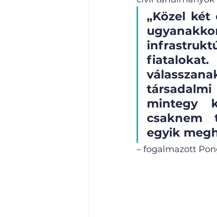
„Közel két
ugyanakk
infrastruk
fiatalokat
válasszanak
társadalm
mintegy k
csaknem t
egyik megh
– fogalmazott Pong