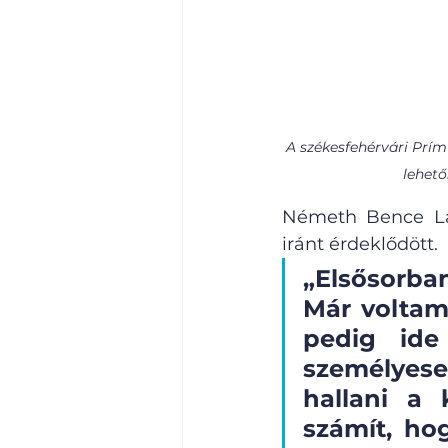
A székesfehérvári Prím
lehető
Németh Bence Lás
iránt érdeklődött.
„Elsősorb
Már voltam
pedig ide
személyesen
hallani a 
számít, hog