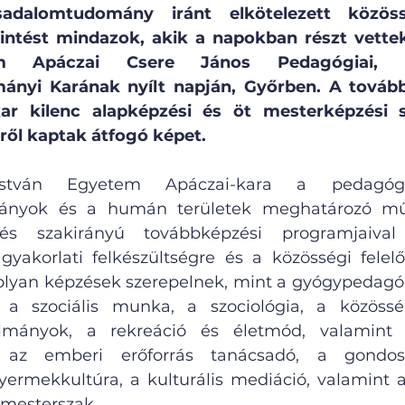
adalomtudomány iránt elkötelezett közöss
intést mindazok, akik a napokban részt vettek
em Apáczai Csere János Pedagógiai, 
nyi Karának nyílt napján, Győrben. A továbbt
kar kilenc alapképzési és öt mesterképzési s
ről kaptak átfogó képet.
stván Egyetem Apáczai-kara a pedagógu
ányok és a humán területek meghatározó műh
és szakirányú továbbképzési programjaival
gyakorlati felkészültségre és a közösségi felelős
olyan képzések szerepelnek, mint a gyógypedagógia
, a szociális munka, a szociológia, a közösség
lmányok, a rekreáció és életmód, valamint a
e az emberi erőforrás tanácsadó, a gondosko
ermekkultúra, a kulturális mediáció, valamint a
 mesterszak.