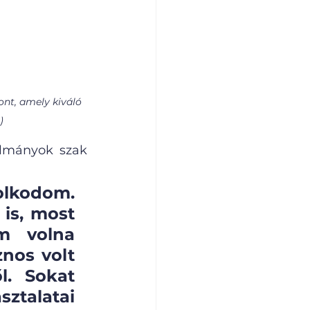
nt, amely kiváló 
)
lmányok szak 
lkodom. 
is, most 
m volna 
nos volt 
l. Sokat 
ztalatai 