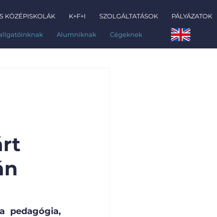
S KÖZÉPISKOLÁK
K+F+I
SZOLGÁLTATÁSOK
PÁLYÁZATOK
allgatóinknak
Alumniknak
Cégeknek
árt
án
a pedagógia, 