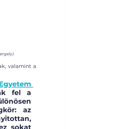
ergely)
k, valamint a 
 Egyetem 
ák fel a 
önösen 
kör: az 
ottan, 
z sokat 