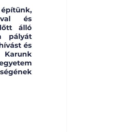
építünk, 
val és 
őtt álló 
 pályát 
ívást és 
 Karunk 
egyetem 
ségének 