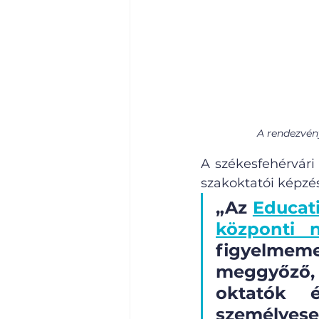
A rendezvény
A székesfehérvári
szakoktatói képzés
„Az 
Educati
központi n
figyelme
meggyőző,
oktatók é
személyese