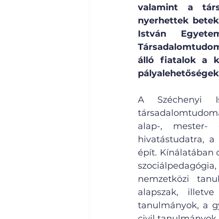
valamint a társ
nyerhettek betek
István Egyet
Társadalomtudomá
álló fiatalok a 
pályalehetőségek
A Széchenyi I
társadalomtudom
alap-, mester- 
hivatástudatra, a 
épít. Kínálatában 
szociálpedagógia
nemzetközi tanu
alapszak, illetv
tanulmányok, a gy
civil tanulmányok