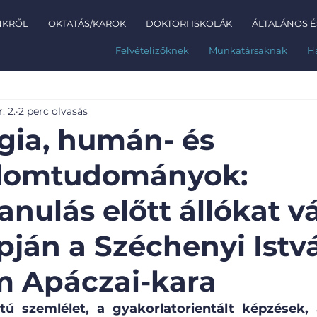
NKRŐL
OKTATÁS/KAROK
DOKTORI ISKOLÁK
ÁLTALÁNOS É
Felvételizőknek
Munkatársaknak
H
. 2.
2 perc olvasás
ia, humán- és
alomtudományok:
nulás előtt állókat v
apján a Széchenyi Istv
 Apáczai-kara
 szemlélet, a gyakorlatorientált képzések, 