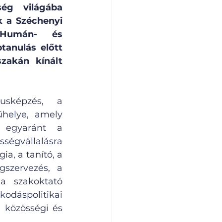
ég világába 
 a Széchenyi 
Humán- és 
anulás előtt 
zakán kínált 
sképzés, a 
elye, amely 
 egyaránt a 
ségvállalásra 
, a tanító, a 
szervezés, a 
 szakoktató 
dáspolitikai 
 közösségi és 