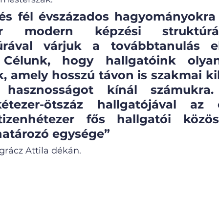
 és fél évszázados hagyományokra 
or modern képzési struktúrá
túrával várjuk a továbbtanulás el
. Célunk, hogy hallgatóink olyan
, amely hosszú távon is szakmai kih
i hasznosságot kínál számukra.
étezer-ötszáz hallgatójával az 
izenhétezer fős hallgatói közös
atározó egysége” 
rácz Attila dékán.