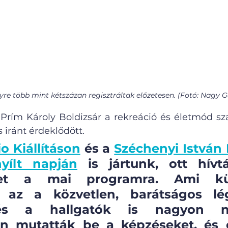
re több mint kétszázan regisztráltak előzetesen. (Fotó: Nagy G
 Prím Károly Boldizsár a rekreáció és életmód sza
 iránt érdeklődött. 
o Kiállításon
 és a 
Széchenyi István
yílt napján
 is jártunk, ott hívt
met a mai programra. Ami kül
 az a közvetlen, barátságos lég
s a hallgatók is nagyon nyit
n mutatták be a képzéseket, és e