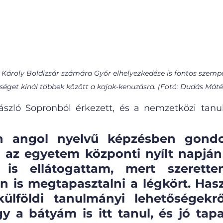
 Károly Boldizsár számára Győr elhelyezkedése is fontos szempo
séget kínál többek között a kajak-kenuzásra. (Fotó: Dudás Máté
zló Sopronból érkezett, és a nemzetközi tanu
an angol nyelvű képzésben gondo
 az egyetem központi nyílt napján 
 is ellátogattam, mert szerette
 is megtapasztalni a légkört. Hasz
külföldi tanulmányi lehetőségekrő
y a bátyám is itt tanul, és jó tapas