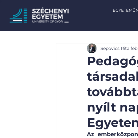
EGYETEMÜ
Sepovics Rita
febr
Pedagóg
társad
továbbta
nyílt n
Egyetem
Az emberközpontú