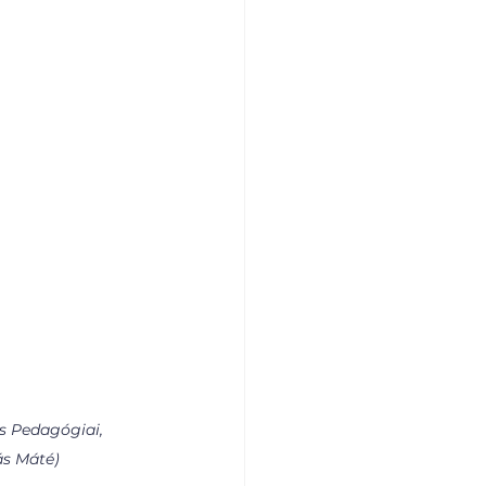
s Pedagógiai, 
ás Máté)