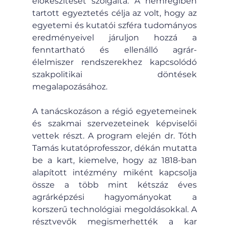
előkészítését szolgálta. A nemrégiben 
tartott egyeztetés célja az volt, hogy az 
egyetemi és kutatói szféra tudományos 
eredményeivel járuljon hozzá a 
fenntartható és ellenálló agrár-
élelmiszer rendszerekhez kapcsolódó 
szakpolitikai döntések 
megalapozásához.
A tanácskozáson a régió egyetemeinek 
és szakmai szervezeteinek képviselői 
vettek részt. A program elején dr. Tóth 
Tamás kutatóprofesszor, dékán mutatta 
be a kart, kiemelve, hogy az 1818-ban 
alapított intézmény miként kapcsolja 
össze a több mint kétszáz éves 
agrárképzési hagyományokat a 
korszerű technológiai megoldásokkal. A 
résztvevők megismerhették a kar 