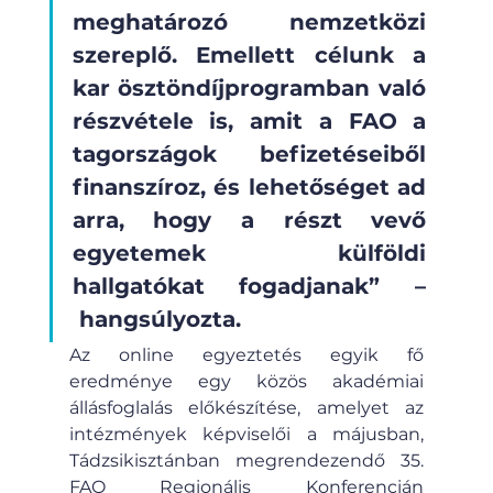
meghatározó nemzetközi 
szereplő. Emellett célunk a 
kar ösztöndíjprogramban való 
részvétele is, amit a FAO a 
tagországok befizetéseiből 
finanszíroz, és lehetőséget ad 
arra, hogy a részt vevő 
egyetemek külföldi 
hallgatókat fogadjanak” –
 hangsúlyozta.
Az online egyeztetés egyik fő 
eredménye egy közös akadémiai 
állásfoglalás előkészítése, amelyet az 
intézmények képviselői a májusban, 
Tádzsikisztánban megrendezendő 35. 
FAO Regionális Konferencián 