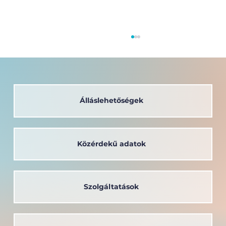
Álláslehetőségek
Közérdekű adatok
A társadalom szolgálatában: a
Széchenyi István Egyetem oktatója
kapta a Védőnői Életműdíjat
Szolgáltatások