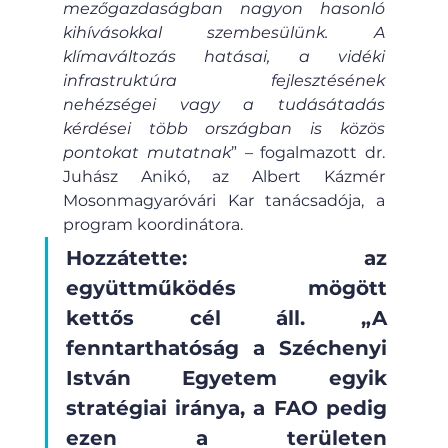
mezőgazdaságban nagyon hasonló 
kihívásokkal szembesülünk. A 
klímaváltozás hatásai, a vidéki 
infrastruktúra fejlesztésének 
nehézségei vagy a tudásátadás 
kérdései több országban is közös 
pontokat mutatnak
” – fogalmazott dr. 
Juhász Anikó, az Albert Kázmér 
Mosonmagyaróvári Kar tanácsadója, a 
program koordinátora.
Hozzátette: az 
együttműködés mögött 
kettős cél áll. „A 
fenntarthatóság a Széchenyi 
István Egyetem egyik 
stratégiai iránya, a FAO pedig 
ezen a területen 