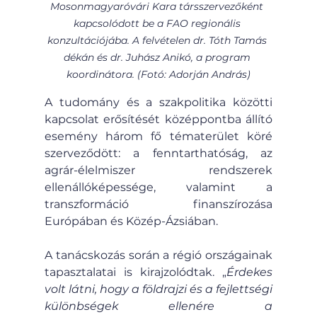
Mosonmagyaróvári Kara társszervezőként 
kapcsolódott be a FAO regionális 
konzultációjába. A felvételen dr. Tóth Tamás 
dékán és dr. Juhász Anikó, a program 
koordinátora. (Fotó: Adorján András)
A tudomány és a szakpolitika közötti 
kapcsolat erősítését középpontba állító 
esemény három fő tématerület köré 
szerveződött: a fenntarthatóság, az 
agrár-élelmiszer rendszerek 
ellenállóképessége, valamint a 
transzformáció finanszírozása 
Európában és Közép-Ázsiában.
A tanácskozás során a régió országainak 
tapasztalatai is kirajzolódtak. „
Érdekes 
volt látni, hogy a földrajzi és a fejlettségi 
különbségek ellenére a 