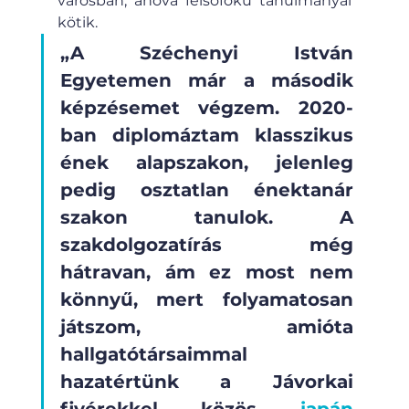
városban, ahová felsőfokú tanulmányai 
kötik. 
„A Széchenyi István 
Egyetemen már a második 
képzésemet végzem. 2020-
ban diplomáztam klasszikus 
ének alapszakon, jelenleg 
pedig osztatlan énektanár 
szakon tanulok. A 
szakdolgozatírás még 
hátravan, ám ez most nem 
könnyű, mert folyamatosan 
játszom, amióta 
hallgatótársaimmal 
hazatértünk a Jávorkai 