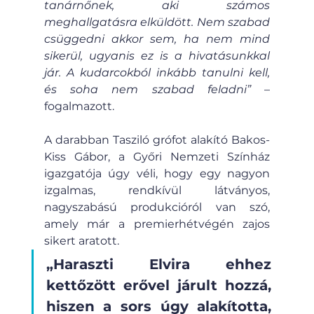
tanárnőnek, aki számos 
meghallgatásra elküldött. Nem szabad 
csüggedni akkor sem, ha nem mind 
sikerül, ugyanis ez is a hivatásunkkal 
jár. A kudarcokból inkább tanulni kell, 
és soha nem szabad feladni”
 – 
fogalmazott.
A darabban Tasziló grófot alakító Bakos-
Kiss Gábor, a Győri Nemzeti Színház 
igazgatója úgy véli, hogy egy nagyon 
izgalmas, rendkívül látványos, 
nagyszabású produkcióról van szó, 
amely már a premierhétvégén zajos 
sikert aratott. 
„Haraszti Elvira ehhez 
kettőzött erővel járult hozzá, 
hiszen a sors úgy alakította, 