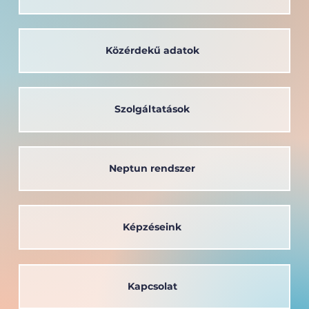
Közérdekű adatok
A társadalom szolgálatában: a
Széchenyi István Egyetem oktatója
kapta a Védőnői Életműdíjat
Szolgáltatások
Neptun rendszer
Képzéseink
Kapcsolat