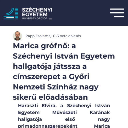
Papp Zsolt
máj. 6.
3 perc olvasás
Marica grófnő: a
Széchenyi István Egyetem
hallgatója játssza a
címszerepet a Győri
Nemzeti Színház nagy
sikerű előadásában
Haraszti Elvira, a Széchenyi István 
Egyetem Művészeti Karának 
hallgatója első nagy 
primadonnaszerepeként Marica 