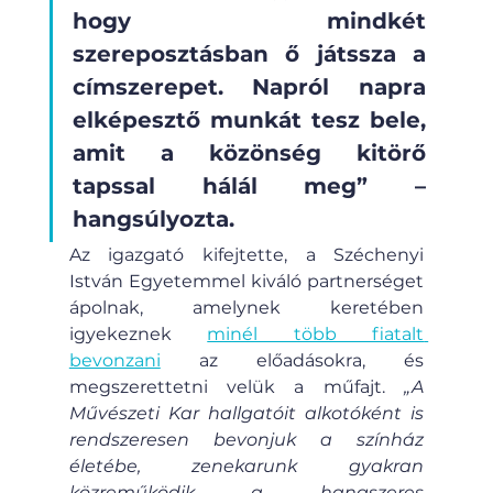
hogy mindkét 
szereposztásban ő játssza a 
címszerepet. Napról napra 
elképesztő munkát tesz bele, 
amit a közönség kitörő 
tapssal hálál meg” – 
hangsúlyozta.
Az igazgató kifejtette, a Széchenyi 
István Egyetemmel kiváló partnerséget 
ápolnak, amelynek keretében 
igyekeznek 
minél több fiatalt 
bevonzani
 az előadásokra, és 
megszerettetni velük a műfajt. 
„A 
Művészeti Kar hallgatóit alkotóként is 
rendszeresen bevonjuk a színház 
életébe, zenekarunk gyakran 
közreműködik a hangszeres 