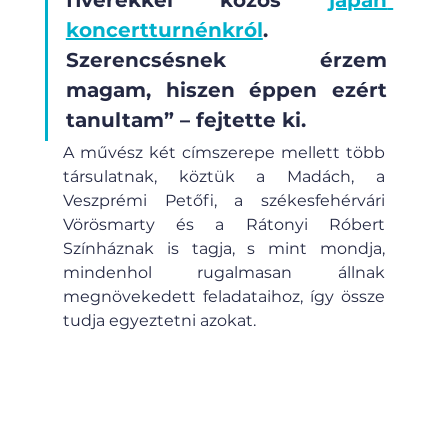
fivérekkel közös 
japán 
koncertturnénkról
. 
Szerencsésnek érzem 
magam, hiszen éppen ezért 
tanultam” – fejtette ki. 
A művész két címszerepe mellett több 
társulatnak, köztük a Madách, a 
Veszprémi Petőfi, a székesfehérvári 
Vörösmarty és a Rátonyi Róbert 
Színháznak is tagja, s mint mondja, 
mindenhol rugalmasan állnak 
megnövekedett feladataihoz, így össze 
tudja egyeztetni azokat.