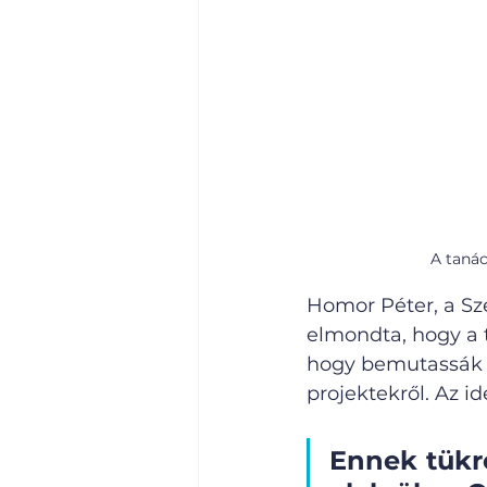
A tanác
Homor Péter, a Sz
elmondta, hogy a t
hogy bemutassák e
projektekről. Az id
Ennek tükr