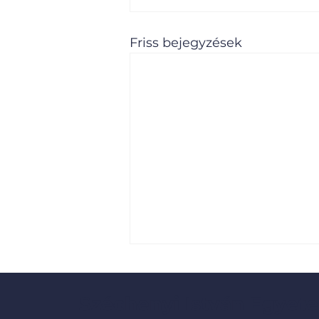
Friss bejegyzések
Széchenyi István Egyete