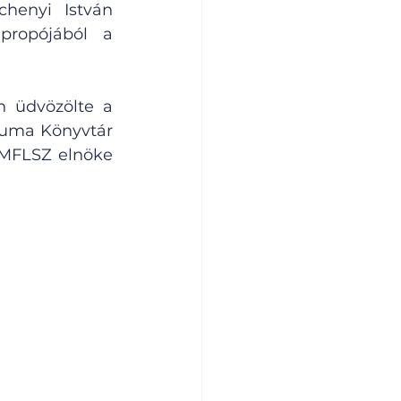
enyi István 
ropójából a 
 üdvözölte a 
iuma Könyvtár 
 MFLSZ elnöke 