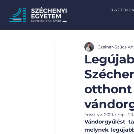
EGYETEMÜ
Czeiner-Szücs An
Legújab
Széchen
otthont 
vándor
Frissítve:
2021. szept. 23.
Vándorgyűlést ta
melynek legújabb