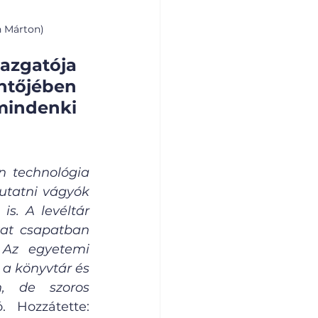
th Márton)
azgatója 
tőjében 
mindenki 
 technológia 
utatni vágyók 
s. A levéltár 
at csapatban 
 Az egyetemi 
a könyvtár és 
, de szoros 
 Hozzátette: 