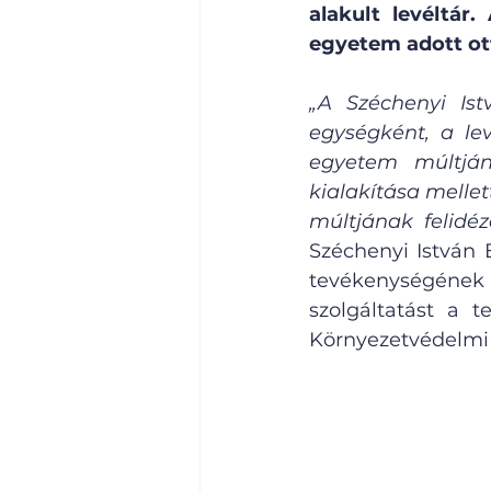
alakult levéltár
egyetem adott ot
„A Széchenyi Ist
egységként, a lev
egyetem múltján
kialakítása melle
múltjának felidéz
Széchenyi István 
tevékenységének
szolgáltatást a t
Környezetvédelmi T