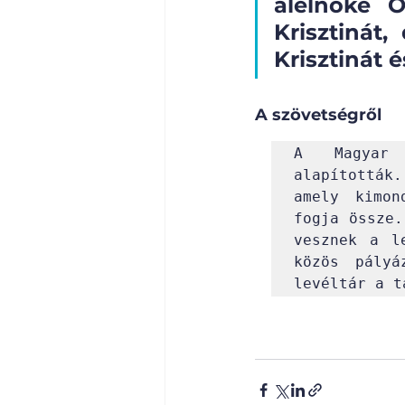
alelnöke O
Krisztinát,
Krisztinát é
A szövetségről
A Magyar F
alapították
amely kimon
fogja össze.
vesznek a le
közös pályá
levéltár a t