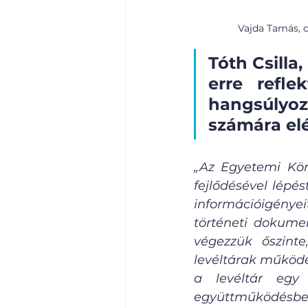
Vajda Tamás, d
Tóth Csilla
erre refle
hangsúlyozn
számára elé
„Az Egyetemi Kön
fejlődésével lépés
információigényei
történeti dokume
végezzük őszinte
levéltárak működé
a levéltár egy 
együttműködésbe