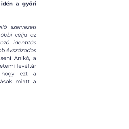
idén a győri 
ó szervezeti 
óbbi célja az 
ó identitás 
bb évszázados 
eni Anikó, a 
temi levéltár 
 hogy ezt a 
tások miatt a 