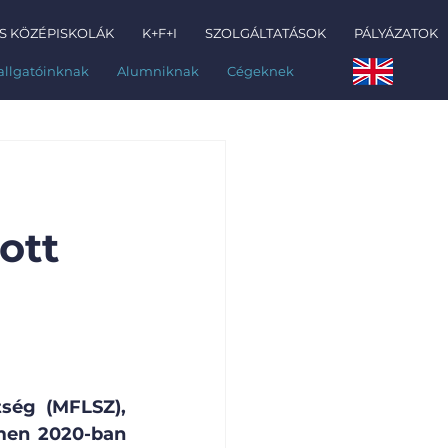
S KÖZÉPISKOLÁK
K+F+I
SZOLGÁLTATÁSOK
PÁLYÁZATOK
allgatóinknak
Alumniknak
Cégeknek
ott
ség (MFLSZ), 
men 2020-ban 