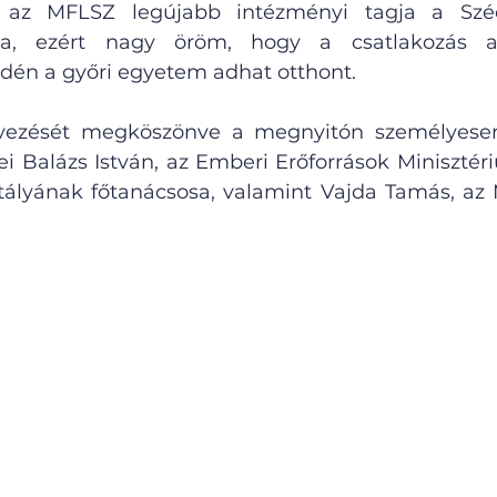
 az MFLSZ legújabb intézményi tagja a Széch
ra, ezért nagy öröm, hogy a csatlakozás ap
dén a győri egyetem adhat otthont.
vezését megköszönve a megnyitón személyesen
ei Balázs István, az Emberi Erőforrások Minisztér
ztályának főtanácsosa, valamint Vajda Tamás, az