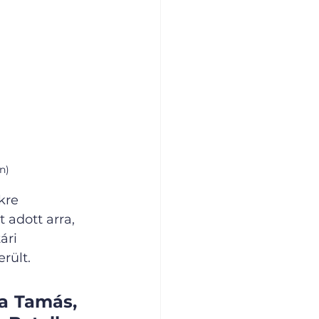
n)
kre 
 adott arra, 
ári 
rült. 
a Tamás, 