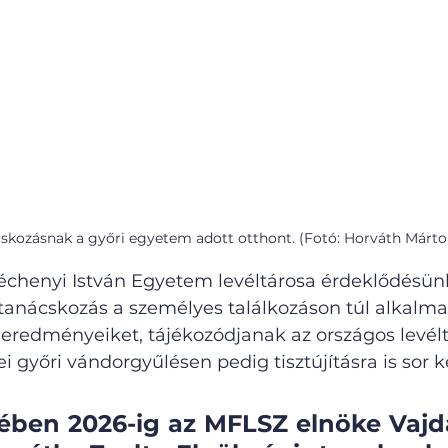
skozásnak a győri egyetem adott otthont. (Fotó: Horváth Márto
échenyi István Egyetem levéltárosa érdeklődésün
anácskozás a személyes találkozáson túl alkalmat
redményeiket, tájékozódjanak az országos levélt
ei győri vándorgyűlésen pedig tisztújításra is sor ke
ében 2026-ig az MFLSZ elnöke Vajd