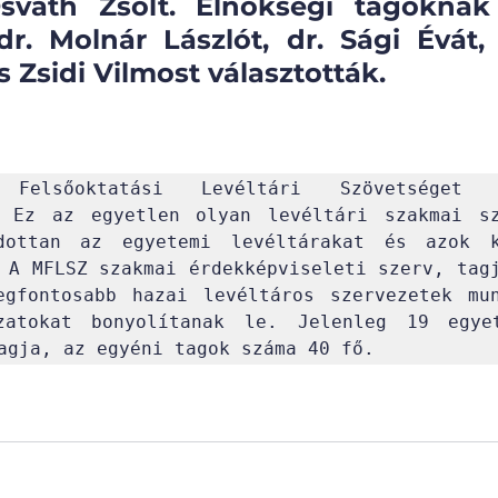
sváth Zsolt. Elnökségi tagoknak 
 dr. Molnár Lászlót, dr. Sági Évát, 
s Zsidi Vilmost választották. 
elsőoktatási Levéltári Szövetséget 19
. Ez az egyetlen olyan levéltári szakmai sze
dottan az egyetemi levéltárakat és azok ko
 A MFLSZ szakmai érdekképviseleti szerv, tagj
gfontosabb hazai levéltáros szervezetek mun
zatokat bonyolítanak le. Jelenleg 19 egyet
agja, az egyéni tagok száma 40 fő.