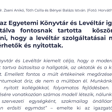
r. Zseni Anikó, Tóth Csilla és Bényei Balázs István. (Fotó: Horvá
, az Egyetemi Könyvtár és Levéltár ig
ktálva fontosnak tartotta  köszön
i, hogy a levéltár szolgáltatásai 
rhetők és nyitottak.
yvtár és Levéltár kiemelt célja, hogy a modern
t tartva biztosítsa a hallgatók, az oktatók és a k
t. Emellett fontos a múlt értékeinek megőrzése i
ntumokat őriz, de nem a múltban él. Munkánk
, nyitott kollégákkal, folyamatos fejlődésben.
sére vonatkozóan számos modell létezik, nálunk 
szervezeti egységként, szakmailag önállóan
n erősíti egymást”
 – emelte ki az igazgató.