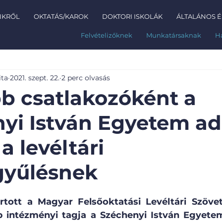
NKRŐL
OKTATÁS/KAROK
DOKTORI ISKOLÁK
ÁLTALÁNOS É
Felvételizőknek
Munkatársaknak
H
ita
2021. szept. 22.
2 perc olvasás
b csatlakozóként a
yi István Egyetem ad
a levéltári
gyűlésnek
rtott a Magyar Felsőoktatási Levéltári Szövet
 intézményi tagja a Széchenyi István Egyete