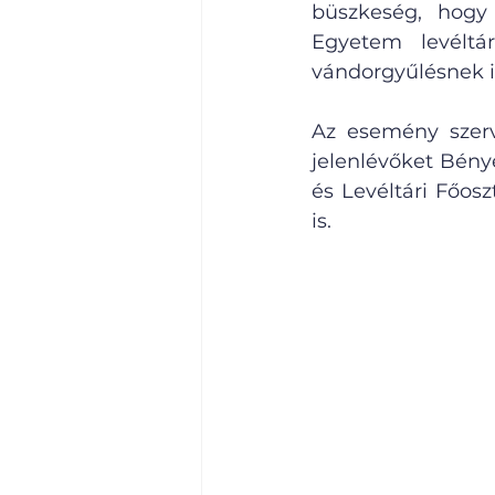
büszkeség, hogy
Egyetem levéltá
vándorgyűlésnek i
Az esemény szer
jelenlévőket Bény
és Levéltári Főos
is.