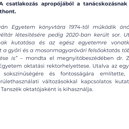
. A csatlakozás apropójából a tanácskozásnak 
thont.
ván Egyetem könyvtára 1974-től működik önáll
éltár létesítésére pedig 2020-ban került sor. Ut
ak kutatása és az egész egyetemre vonatkoz
tt a győri és a mosonmagyaróvári felsőoktatás tö
ése is”
 – mondta el megnyitóbeszédében dr. Zs
Egyetem oktatási rektorhelyettese. Utalva az egye
 sokszínűségére és fontosságára említette,
erülethasználati változásokkal kapcsolatos kuta
anszék oktatójaként is kihasználja. 