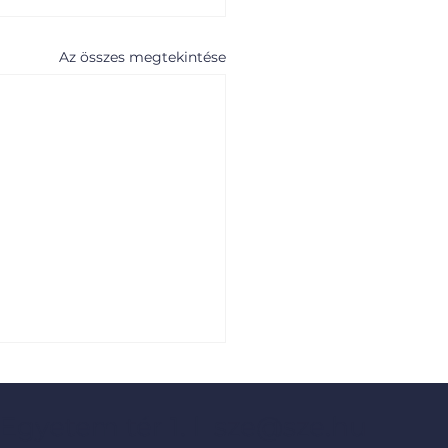
Az összes megtekintése
 Egyetem tér 1. l
sze@sze.hu