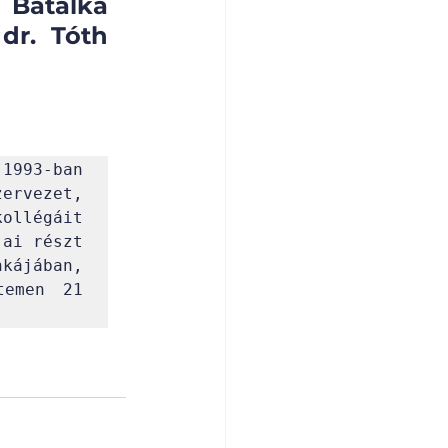
Batalka 
dr. Tóth 
93-ban 
rvezet, 
llégáit 
ai részt 
kájában, 
emen 21 