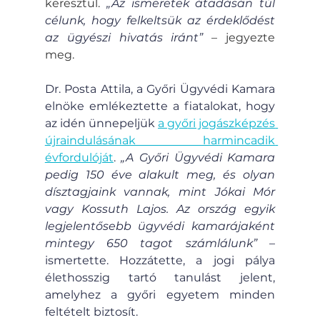
keresztül. 
„Az ismeretek átadásán túl 
célunk, hogy felkeltsük az érdeklődést 
az ügyészi hivatás iránt” 
– jegyezte 
meg.
Dr. Posta Attila, a Győri Ügyvédi Kamara 
elnöke emlékeztette a fiatalokat, hogy 
az idén ünnepeljük 
a győri jogászképzés 
újraindulásának harmincadik 
évfordulóját
. 
„A Győri Ügyvédi Kamara 
pedig 150 éve alakult meg, és olyan 
dísztagjaink vannak, mint Jókai Mór 
vagy Kossuth Lajos. Az ország egyik 
legjelentősebb ügyvédi kamarájaként 
mintegy 650 tagot számlálunk”
 – 
ismertette. Hozzátette, a jogi pálya 
élethosszig tartó tanulást jelent, 
amelyhez a győri egyetem minden 
feltételt biztosít.