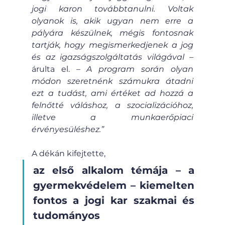
jogi karon továbbtanulni. Voltak 
olyanok is, akik ugyan nem erre a 
pályára készülnek, mégis fontosnak 
tartják, hogy megismerkedjenek a jog 
és az igazságszolgáltatás világával 
– 
árulta el. –
 A program során olyan 
módon szeretnénk számukra átadni 
ezt a tudást, ami értéket ad hozzá a 
felnőtté váláshoz, a szocializációhoz, 
illetve a munkaerőpiaci 
érvényesüléshez.”
A dékán kifejtette, 
az első alkalom témája – a 
gyermekvédelem – kiemelten 
fontos a jogi kar szakmai és 
tudományos 