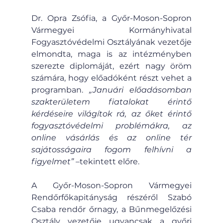
Dr. Opra Zsófia, a Győr-Moson-Sopron 
Vármegyei Kormányhivatal 
Fogyasztóvédelmi Osztályának vezetője 
elmondta, maga is az intézményben 
szerezte diplomáját, ezért nagy öröm 
számára, hogy előadóként részt vehet a 
programban. 
„Januári előadásomban 
szakterületem fiatalokat érintő 
kérdéseire világítok rá, az őket érintő 
fogyasztóvédelmi problémákra, az 
online vásárlás és az online tér 
sajátosságaira fogom felhívni a 
figyelmet”
 –tekintett előre.
A Győr-Moson-Sopron Vármegyei 
Rendőrfőkapitányság részéről Szabó 
Csaba rendőr őrnagy, a Bűnmegelőzési 
Osztály vezetője ugyancsak a győri 