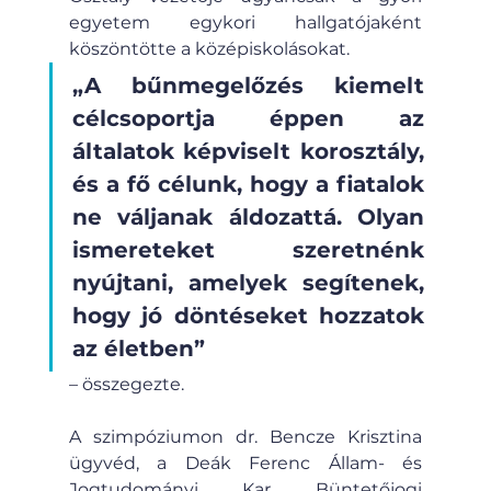
egyetem egykori hallgatójaként 
köszöntötte a középiskolásokat. 
„A bűnmegelőzés kiemelt 
célcsoportja éppen az 
általatok képviselt korosztály, 
és a fő célunk, hogy a fiatalok 
ne váljanak áldozattá. Olyan 
ismereteket szeretnénk 
nyújtani, amelyek segítenek, 
hogy jó döntéseket hozzatok 
az életben” 
– összegezte.
A szimpóziumon dr. Bencze Krisztina 
ügyvéd, a Deák Ferenc Állam- és 
Jogtudományi Kar Büntetőjogi 