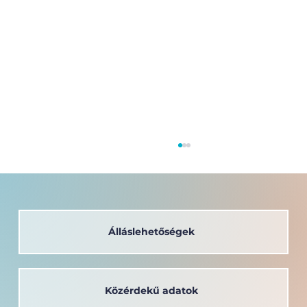
Álláslehetőségek
Közérdekű adatok
A társadalom szolgálatában: a