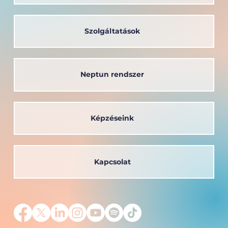
Széchenyi István Egyetem oktatója
kapta a Védőnői Életműdíjat
Szolgáltatások
Neptun rendszer
Képzéseink
Kapcsolat