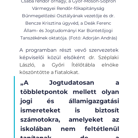
Csaba rendőr őrnagy, a Győr-Moson-Sopron 
Vármegyei Rendőr-főkapitányság 
Bűnmegelőzési Osztályának vezetője és dr. 
Bencze Krisztina ügyvéd, a Deák Ferenc 
Állam- és Jogtudományi Kar Büntetőjogi 
Tanszékének oktatója. (Fotó: Adorján András)
A programban részt vevő szervezetek 
képviselői közül elsőként 
dr. Széplaki 
László, a Győri Ítélőtábla elnöke 
köszöntötte a fiatalokat. 
„A Jogtudatosan a 
többletpontok mellett olyan 
jogi és államigazgatási 
ismereteket is biztosít 
számotokra, amelyeket az 
iskolában nem feltétlenül 
tanítanak, de a 