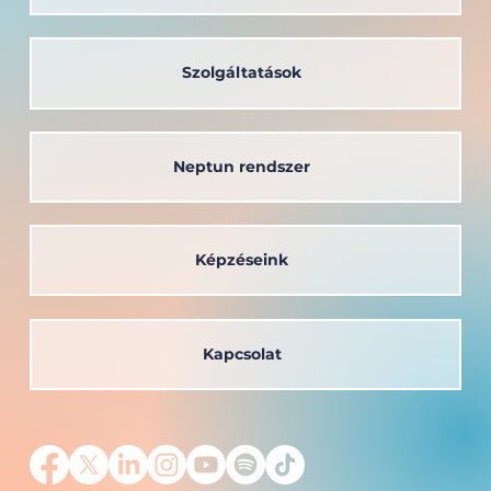
MIRAI ösztöndíj: Japánban fejlődött
a Széchenyi István Egyetem
frissdiplomás hallgatója
Szolgáltatások
Neptun rendszer
Képzéseink
Kapcsolat