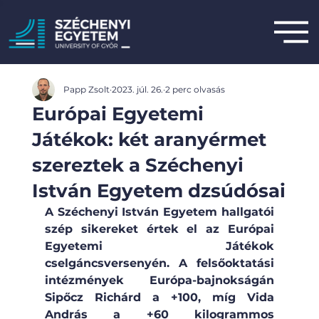
Papp Zsolt
2023. júl. 26.
2 perc olvasás
Európai Egyetemi
Játékok: két aranyérmet
szereztek a Széchenyi
István Egyetem dzsúdósai
A Széchenyi István Egyetem hallgatói 
szép sikereket értek el az Európai 
Egyetemi Játékok 
cselgáncsversenyén. A felsőoktatási 
intézmények Európa-bajnokságán 
Sipőcz Richárd a +100, míg Vida 
András a +60 kilogrammos 