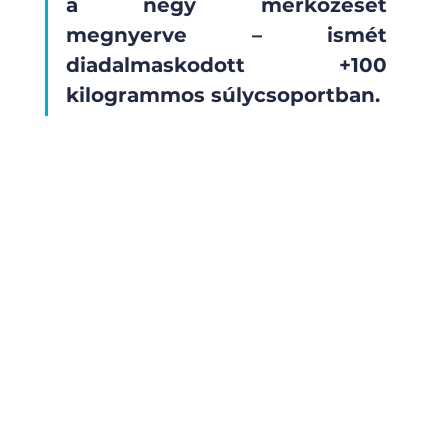
a négy mérkőzését 
megnyerve – ismét 
diadalmaskodott +100 
kilogrammos súlycsoportban. 