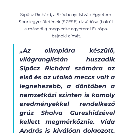
Sipőcz Richárd, a Széchenyi István Egyetem 
Sportegyesületének (SZESE) dzsúdósa (balról 
a második) megvédte egyetemi Európa-
bajnoki címét.
„Az olimpiára készülő, 
világranglistán huszadik 
Sipőcz Richárd számára az 
első és az utolsó meccs volt a 
legnehezebb, a döntőben a 
nemzetközi szinten is komoly 
eredményekkel rendelkező 
grúz Shalva Gureshidzével 
kellett megmérkőznie. Vida 
András is kiválóan dolgozott, 