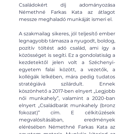
Családokért díj adományozása 
Némethné Farkas Kata az átlagot 
messze meghaladó munkáját ismeri el.
A szakmailag sikeres, jól teljesítő ember 
legnagyobb támasza a nyugodt, boldog, 
pozitív töltést adó család, ami így a 
közösséget is segíti. Ez a gondolatiság a 
kezdetektől jelen volt a Széchenyi-
egyetem falai között, a vezetők, a 
kollégák lelkében, mára pedig tudatos 
stratégiává szilárdult. Ennek 
köszönhető a 2017-ben elnyert „Legjobb 
női munkahely”, valamint a 2020-ban 
elnyert „Családbarát munkahely (bronz 
fokozat)” cím. E célkitűzések 
megvalósításában, eredmények 
elérésében Némethné Farkas Kata az 