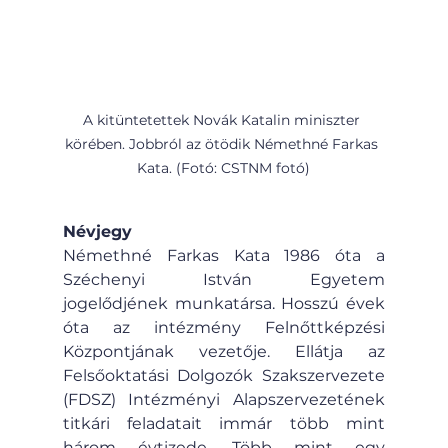
A kitüntetettek Novák Katalin miniszter 
körében. Jobbról az ötödik Némethné Farkas 
Kata. (Fotó: CSTNM fotó)
Névjegy
Némethné Farkas Kata 1986 óta a 
Széchenyi István Egyetem 
jogelődjének munkatársa. Hosszú évek 
óta az intézmény Felnőttképzési 
Központjának vezetője. Ellátja az 
Felsőoktatási Dolgozók Szakszervezete 
(FDSZ) Intézményi Alapszervezetének 
titkári feladatait immár több mint 
három évtizede. Több mint egy 