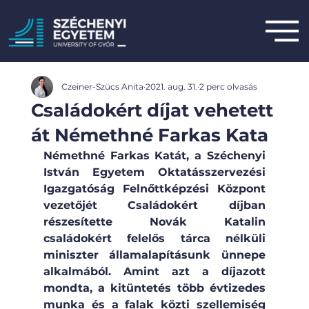
Czeiner-Szücs Anita
2021. aug. 31.
2 perc olvasás
Családokért díjat vehetett
át Némethné Farkas Kata
Némethné Farkas Katát, a Széchenyi 
István Egyetem Oktatásszervezési 
Igazgatóság Felnőttképzési Központ 
vezetőjét Családokért díjban 
részesítette Novák Katalin 
családokért felelős tárca nélküli 
miniszter államalapításunk ünnepe 
alkalmából. Amint azt a díjazott 
mondta, a kitüntetés több évtizedes 
munka és a falak közti szellemiség 