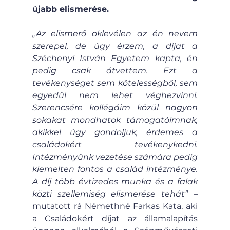
újabb elismerése.
„Az elismerő oklevélen az én nevem 
szerepel, de úgy érzem, a díjat a 
Széchenyi István Egyetem kapta, én 
pedig csak átvettem. Ezt a 
tevékenységet sem kötelességből, sem 
egyedül nem lehet véghezvinni. 
Szerencsére kollégáim közül nagyon 
sokakat mondhatok támogatóimnak, 
akikkel úgy gondoljuk, érdemes a 
családokért tevékenykedni. 
Intézményünk vezetése számára pedig 
kiemelten fontos a család intézménye. 
A díj több évtizedes munka és a falak 
közti szellemiség elismerése tehát”
 – 
mutatott rá Némethné Farkas Kata, aki 
a Családokért díjat az államalapítás 