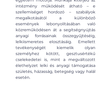
egyetem motorja. Munkája kiterjed az 
intézmény működését átható – e 
szellemiséget hordozó – szabályok 
megalkotásától a különböző 
események lebonyolításában való 
közreműködésen át a segítségnyújtás 
anyagi forrásainak összegyűjtéséig, 
lelkiismeretes elosztásáig. Emellett 
tevékenységét kiemelik olyan 
személyhez kötött, gesztusértékű 
cselekedetei is, mint a megváltozott 
élethelyzet lelki és anyagi támogatása 
születés, házasság, betegség vagy halál 
esetén.