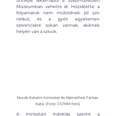
ünnepe alkalmából a Szépművészeti 
Múzeumban vehette át. Hozzátette: a 
folyamatok nem működnek jól szív 
nélkül, és a győri egyetemen 
szerencsére sokan vannak, akiknek 
helyén van a szívük.
Novák Katalin miniszter és Némethné Farkas 
Kata. (Fotó: CSTNM fotó)
A miniszteri indoklás szerint a 