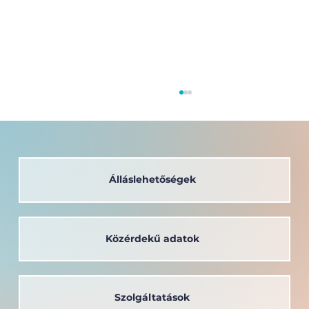
Álláslehetőségek
Közérdekű adatok
A társadalom szolgálatában: a
Széchenyi István Egyetem oktatója
kapta a Védőnői Életműdíjat
Szolgáltatások