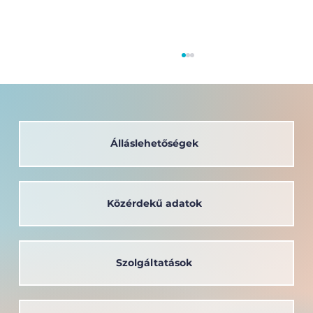
Álláslehetőségek
Közérdekű adatok
A társadalom szolgálatában: a
Széchenyi István Egyetem oktatója
kapta a Védőnői Életműdíjat
Szolgáltatások