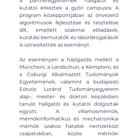
a partneregyetemek hallgatói és 
kutatói érkeztek a győri campusra. A 
program középpontjában az önvezető 
algoritmusok fejlesztése és tesztelése 
állt, emellett szakmai előadások, 
kutatási bemutatók és laborlátogatások 
is színesítették az eseményt.
Az eseményen a házigazda mellett a 
Müncheni, a Landschuti, a Kempteni, és 
a Coburgi Alkalmazott Tudományok 
Egyetemének, valamint a budapesti 
Eötvös Loránd Tudományegyetem 
alap-, mester- és doktori képzésben 
tanuló hallgatói és kutatói dolgoztak 
együtt. A villamosmérnök, 
mérnökinformatikus és mechatronikai 
mérnök szakos fiatalok nemzetközi 
csapatokban, közös mérnöki 