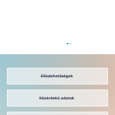
Álláslehetőségek
Közérdekű adatok
Új kollégium építését tervezi
Mosonmagyaróváron a Széchenyi
István Egyetem