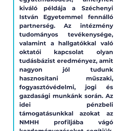
kiváló példája a Széchenyi 
István Egyetemmel fennálló 
partnerség. Az intézmény 
tudományos tevékenysége, 
valamint a hallgatókkal való 
oktatói kapcsolat olyan 
tudásbázist eredményez, amit 
nagyon jól tudunk 
hasznosítani műszaki, 
fogyasztóvédelmi, jogi és 
gazdasági munkánk során. Az 
idei pénzbeli 
támogatásunkkal azokat az 
NMHH profiljába vágó 
kezdeményezéseket segítjük, 