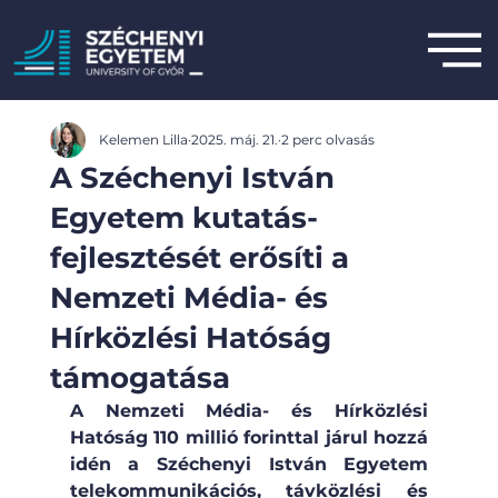
Kelemen Lilla
2025. máj. 21.
2 perc olvasás
A Széchenyi István
Egyetem kutatás-
fejlesztését erősíti a
Nemzeti Média- és
Hírközlési Hatóság
támogatása
A Nemzeti Média- és Hírközlési 
Hatóság 110 millió forinttal járul hozzá 
idén a Széchenyi István Egyetem 
telekommunikációs, távközlési és 