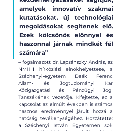
amelyek innovatív szakmai 
kutatásokat, új technológiai 
megoldásokat segítenek elő. 
Ezek kölcsönös előnnyel és 
haszonnal járnak mindkét fél 
számára” 
– fogalmazott dr. Lapsánszky András, az 
NMHH hírközlési elnökhelyettese, a 
Széchenyi-egyetem Deák Ferenc 
Állam- és Jogtudományi Kar 
Közigazgatási és Pénzügyi Jogi 
Tanszékének vezetője. Kifejtette, ez a 
kapcsolat az elmúlt években is számos 
hasznos eredménnyel járult hozzá a 
hatóság tevékenységéhez. Hozzátette: 
a Széchenyi István Egyetemen sok 