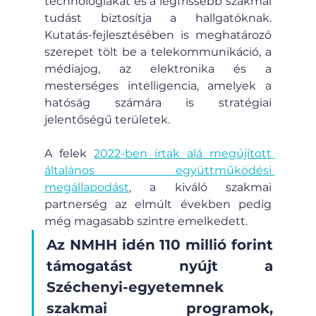
technológiákat és a legfrissebb szakmai 
tudást biztosítja a hallgatóknak. 
Kutatás-fejlesztésében is meghatározó 
szerepet tölt be a telekommunikáció, a 
médiajog, az elektronika és a 
mesterséges intelligencia, amelyek a 
hatóság számára is stratégiai 
jelentőségű területek.
A felek 
2022-ben írtak alá megújított 
általános együttműködési 
megállapodást
, a kiváló szakmai 
partnerség az elmúlt években pedig 
még magasabb szintre emelkedett. 
Az NMHH idén 110 millió forint 
támogatást nyújt a 
Széchenyi-egyetemnek 
szakmai programok, 