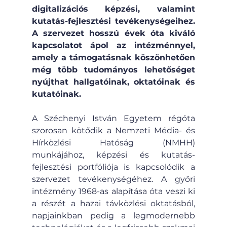
digitalizációs képzési, valamint 
kutatás-fejlesztési tevékenységeihez. 
A szervezet hosszú évek óta kiváló 
kapcsolatot ápol az intézménnyel, 
amely a támogatásnak köszönhetően 
még több tudományos lehetőséget 
nyújthat hallgatóinak, oktatóinak és 
kutatóinak.
A Széchenyi István Egyetem régóta 
szorosan kötődik a Nemzeti Média- és 
Hírközlési Hatóság (NMHH) 
munkájához, képzési és kutatás-
fejlesztési portfóliója is kapcsolódik a 
szervezet tevékenységéhez. A győri 
intézmény 1968-as alapítása óta veszi ki 
a részét a hazai távközlési oktatásból, 
napjainkban pedig a legmodernebb 