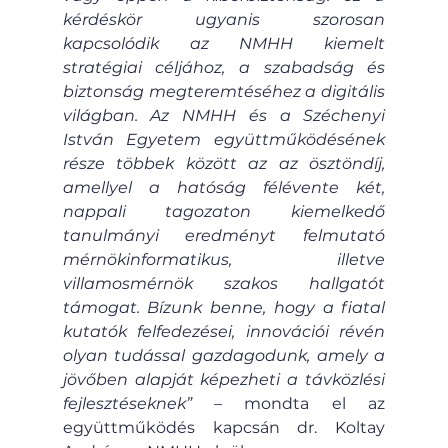
kérdéskör ugyanis szorosan 
kapcsolódik az NMHH kiemelt 
stratégiai céljához, a szabadság és 
biztonság megteremtéséhez a digitális 
világban. Az NMHH és a Széchenyi 
István Egyetem együttműködésének 
része többek között az az ösztöndíj, 
amellyel a hatóság félévente két, 
nappali tagozaton kiemelkedő 
tanulmányi eredményt felmutató 
mérnökinformatikus, illetve 
villamosmérnök szakos hallgatót 
támogat. Bízunk benne, hogy a fiatal 
kutatók felfedezései, innovációi révén 
olyan tudással gazdagodunk, amely a 
jövőben alapját képezheti a távközlési 
fejlesztéseknek”
 – mondta el az 
együttműködés kapcsán dr. Koltay 