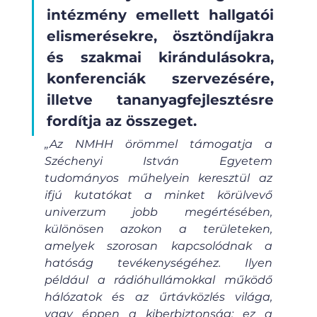
intézmény emellett hallgatói 
elismerésekre, ösztöndíjakra 
és szakmai kirándulásokra, 
konferenciák szervezésére, 
illetve tananyagfejlesztésre 
fordítja az összeget.
„Az NMHH örömmel támogatja a 
Széchenyi István Egyetem 
tudományos műhelyein keresztül az 
ifjú kutatókat a minket körülvevő 
univerzum jobb megértésében, 
különösen azokon a területeken, 
amelyek szorosan kapcsolódnak a 
hatóság tevékenységéhez. Ilyen 
például a rádióhullámokkal működő 
hálózatok és az űrtávközlés világa, 
vagy éppen a kiberbiztonság: ez a 