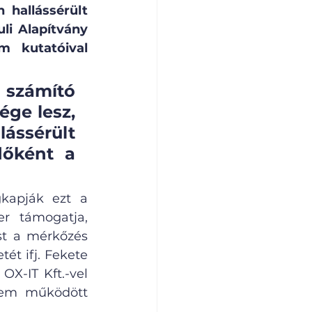
hallássérült 
li Alapítvány 
 kutatóival 
számító 
ge lesz, 
ssérült 
dőként a 
kapják ezt a 
r támogatja, 
st a mérkőzés 
ét ifj. Fekete 
OX-IT Kft.-vel 
tem működött 