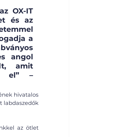
az OX-IT 
et és az 
temmel 
ogadja a 
ványos 
s angol 
t, amit 
 el” – 
nek hivatalos 
t labdaszedők 
kel az ötlet 