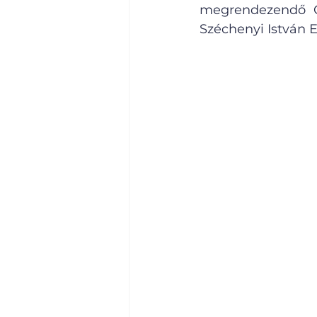
megrendezendő C
Széchenyi István 