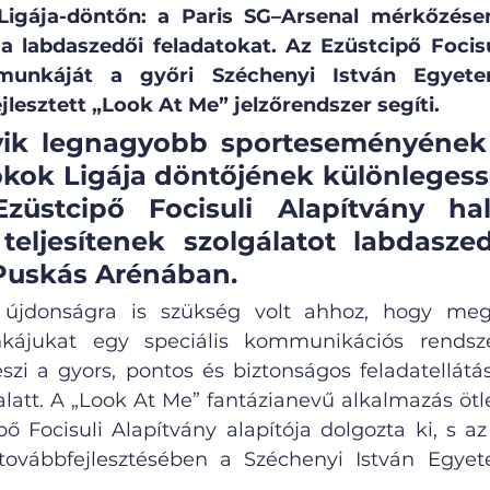
gája-döntőn: a Paris SG–Arsenal mérkőzésen 
l a labdaszedői feladatokat. Az Ezüstcipő Focisu
unkáját a győri Széchenyi István Egyetem
lesztett „Look At Me” jelzőrendszer segíti.
yik legnagyobb sporteseményének 
kok Ligája döntőjének különlegessé
üstcipő Focisuli Alapítvány hallá
teljesítenek szolgálatot labdasze
Puskás Arénában. 
 újdonságra is szükség volt ahhoz, hogy meg
kájukat egy speciális kommunikációs rendsze
szi a gyors, pontos és biztonságos feladatellátá
alatt. A „Look At Me” fantázianevű alkalmazás ötlet
pő Focisuli Alapítvány alapítója dolgozta ki, s az 
ovábbfejlesztésében a Széchenyi István Egye