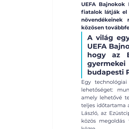
UEFA Bajnokok Li
fiatalok látják e
növendékeinek m
közösen továbbfej
A világ eg
UEFA Bajno
hogy az Ez
gyermekei 
budapesti 
Egy technológiai
lehetőséget: mun
amely lehetővé te
teljes időtartama 
László, az Ezüstci
közös megoldás t
közre.