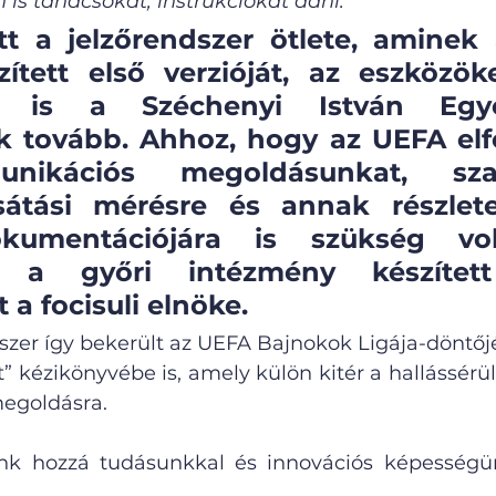
 is tanácsokat, instrukciókat adni. 
tt a jelzőrendszer ötlete, aminek 
zített első verzióját, az eszközök
ót is a Széchenyi István Egye
ük tovább. Ahhoz, hogy az UEFA elf
unikációs megoldásunkat, szab
sátási mérésre és annak részlete
kumentációjára is szükség vol
 a győri intézmény készített
 a focisuli elnöke. 
szer így bekerült az UEFA Bajnokok Ligája-döntőjé
 kézikönyvébe is, amely külön kitér a hallássérül
egoldásra.
nk hozzá tudásunkkal és innovációs képességünk