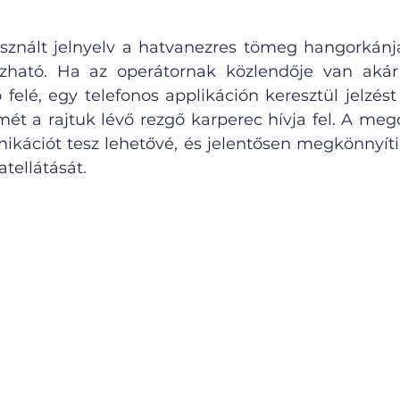
használt jelnyelv a hatvanezres tömeg hangorkánja
zható. Ha az operátornak közlendője van akár 
felé, egy telefonos applikáción keresztül jelzést 
mét a rajtuk lévő rezgő karperec hívja fel. A mego
ációt tesz lehetővé, és jelentősen megkönnyíti a
tellátását.