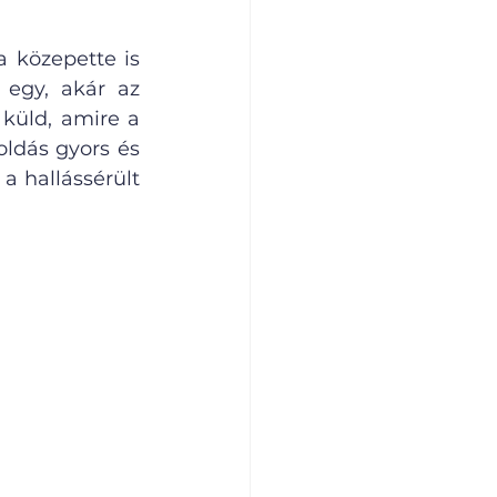
 közepette is 
egy, akár az 
küld, amire a 
ldás gyors és 
 hallássérült 