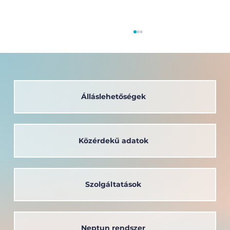
Álláslehetőségek
Közérdekű adatok
A társadalom szolgálatában: a
Széchenyi István Egyetem oktatója
kapta a Védőnői Életműdíjat
Szolgáltatások
Neptun rendszer