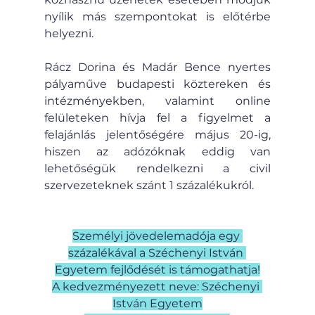
nyílik más szempontokat is előtérbe 
helyezni.
Rácz Dorina és Madár Bence nyertes 
pályaműve budapesti köztereken és 
intézményekben, valamint online 
felületeken hívja fel a figyelmet a 
felajánlás jelentőségére május 20-ig, 
hiszen az adózóknak eddig van 
lehetőségük rendelkezni a civil 
szervezeteknek szánt 1 százalékukról.
Személyi jövedelemadója egy 
százalékával a Széchenyi István 
Egyetem fejlődését is támogathatja!
A kedvezményezett neve: Széchenyi 
István Egyetem