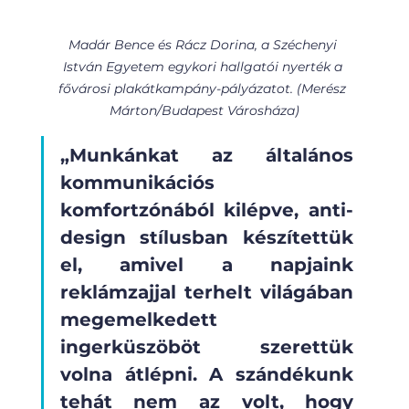
Madár Bence és Rácz Dorina, a Széchenyi 
István Egyetem egykori hallgatói nyerték a 
fővárosi plakátkampány-pályázatot. (Merész 
Márton/Budapest Városháza)
„Munkánkat az általános 
kommunikációs 
komfortzónából kilépve, anti-
design stílusban készítettük 
el, amivel a napjaink 
reklámzajjal terhelt világában 
megemelkedett 
ingerküszöböt szerettük 
volna átlépni. A szándékunk 
tehát nem az volt, hogy 