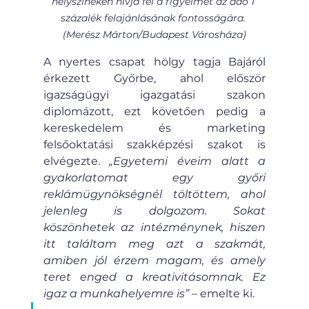
helyszíneken hívja fel a figyelmet az adó 1 
százalék felajánlásának fontosságára. 
(Merész Márton/Budapest Városháza)
A nyertes csapat hölgy tagja Bajáról 
érkezett Győrbe, ahol először 
igazságügyi igazgatási szakon 
diplomázott, ezt követően pedig a 
kereskedelem és marketing 
felsőoktatási szakképzési szakot is 
elvégezte. 
„Egyetemi éveim alatt a 
gyakorlatomat egy győri 
reklámügynökségnél töltöttem, ahol 
jelenleg is dolgozom. Sokat 
köszönhetek az intézménynek, hiszen 
itt találtam meg azt a szakmát, 
amiben jól érzem magam, és amely 
teret enged a kreativitásomnak. Ez 
igaz a munkahelyemre is”
 – emelte ki.