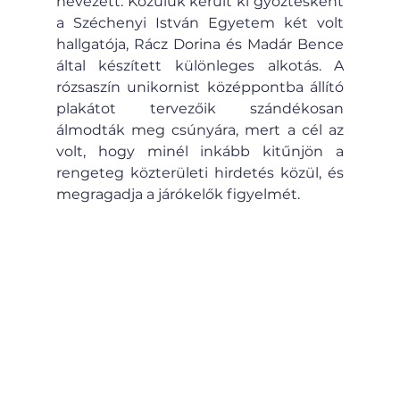
nevezett. Közülük került ki győztesként 
a Széchenyi István Egyetem két volt 
hallgatója, Rácz Dorina és Madár Bence 
által készített különleges alkotás. A 
rózsaszín unikornist középpontba állító 
plakátot tervezőik szándékosan 
álmodták meg csúnyára, mert a cél az 
volt, hogy minél inkább kitűnjön a 
rengeteg közterületi hirdetés közül, és 
megragadja a járókelők figyelmét.