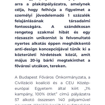
arra a plakátpályázatra, amelynek 
célja, hogy felhívja a figyelmet a 
személyi jövedelemadó 1 százalék 
felajánlásának társadalmi 
fontosságára. A szándékosan 
rengeteg szakmai hibát és egy 
rózsaszín unikornist is felvonultató 
nyertes alkotás éppen meghökkentő 
anti-design koncepciójával tűnik ki a 
közterületi hirdetések közül, amit 
május 20-ig bárki megtekinthet a 
fővárosi utcákon, tereken.
A Budapest Főváros Önkormányzata, a 
Civilizáció koalíció és a CEU Közép-
európai Egyetem által kiírt „1% 
kampány, 100% ötlet” című pályázatra 
57 alkotó összesen 140 pályaművel 