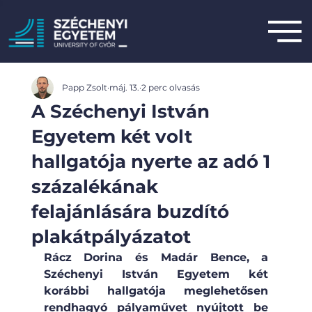
Papp Zsolt
máj. 13.
2 perc olvasás
A Széchenyi István
Egyetem két volt
hallgatója nyerte az adó 1
százalékának
felajánlására buzdító
plakátpályázatot
Rácz Dorina és Madár Bence, a 
Széchenyi István Egyetem két 
korábbi hallgatója meglehetősen 
rendhagyó pályaművet nyújtott be 