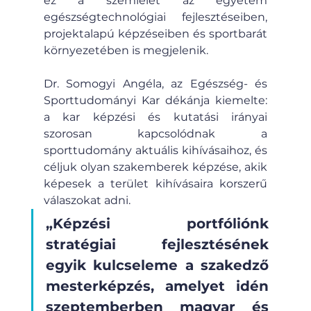
ez a szemlélet az egyetem 
egészségtechnológiai fejlesztéseiben, 
projektalapú képzéseiben és sportbarát 
környezetében is megjelenik.
Dr. Somogyi Angéla, az Egészség- és 
Sporttudományi Kar dékánja kiemelte: 
a kar képzési és kutatási irányai 
szorosan kapcsolódnak a 
sporttudomány aktuális kihívásaihoz, és 
céljuk olyan szakemberek képzése, akik 
képesek a terület kihívásaira korszerű 
válaszokat adni. 
„Képzési portfóliónk 
stratégiai fejlesztésének 
egyik kulcseleme a szakedző 
mesterképzés, amelyet idén 
szeptemberben magyar és 