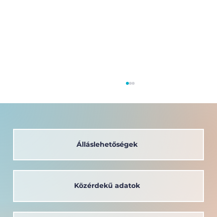
Álláslehetőségek
Közérdekű adatok
A társadalom szolgálatában: a
Széchenyi István Egyetem oktatója
kapta a Védőnői Életműdíjat