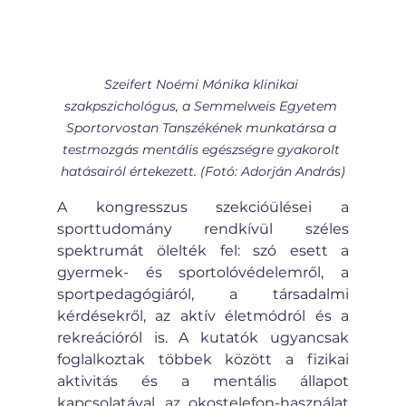
Szeifert Noémi Mónika klinikai 
szakpszichológus, a Semmelweis Egyetem 
Sportorvostan Tanszékének munkatársa a 
testmozgás mentális egészségre gyakorolt 
hatásairól értekezett. (Fotó: Adorján András)
A kongresszus szekcióülései a 
sporttudomány rendkívül széles 
spektrumát ölelték fel: szó esett a 
gyermek- és sportolóvédelemről, a 
sportpedagógiáról, a társadalmi 
kérdésekről, az aktív életmódról és a 
rekreációról is. A kutatók ugyancsak 
foglalkoztak többek között a fizikai 
aktivitás és a mentális állapot 
kapcsolatával, az okostelefon-használat 