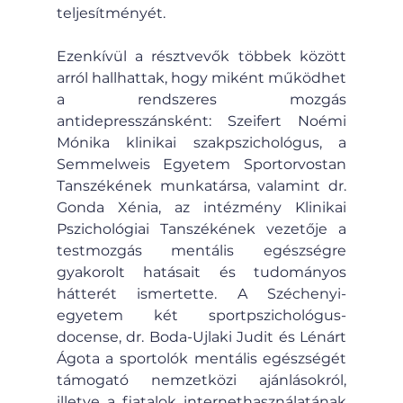
teljesítményét.
Ezenkívül a résztvevők többek között 
arról hallhattak, hogy miként működhet 
a rendszeres mozgás 
antidepresszánsként: Szeifert Noémi 
Mónika klinikai szakpszichológus, a 
Semmelweis Egyetem Sportorvostan 
Tanszékének munkatársa, valamint dr. 
Gonda Xénia, az intézmény Klinikai 
Pszichológiai Tanszékének vezetője a 
testmozgás mentális egészségre 
gyakorolt hatásait és tudományos 
hátterét ismertette. A Széchenyi-
egyetem két sportpszichológus-
docense, dr. Boda-Ujlaki Judit és Lénárt 
Ágota a sportolók mentális egészségét 
támogató nemzetközi ajánlásokról, 
illetve a fiatalok internethasználatának 