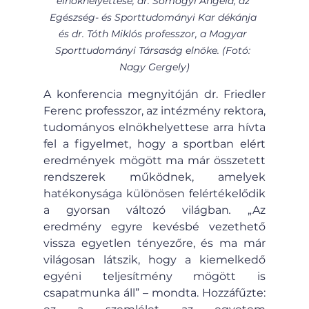
elnökhelyettese, dr. Somogyi Angéla, az 
Egészség- és Sporttudományi Kar dékánja 
és dr. Tóth Miklós professzor, a Magyar 
Sporttudományi Társaság elnöke. (Fotó: 
Nagy Gergely)
A konferencia megnyitóján dr. Friedler 
Ferenc professzor, az intézmény rektora, 
tudományos elnökhelyettese arra hívta 
fel a figyelmet, hogy a sportban elért 
eredmények mögött ma már összetett 
rendszerek működnek, amelyek 
hatékonysága különösen felértékelődik 
a gyorsan változó világban
. 
„Az 
eredmény egyre kevésbé vezethető 
vissza egyetlen tényezőre, és ma már 
világosan látszik, hogy a kiemelkedő 
egyéni teljesítmény mögött is 
csapatmunka áll” – mondta. Hozzáfűzte: 