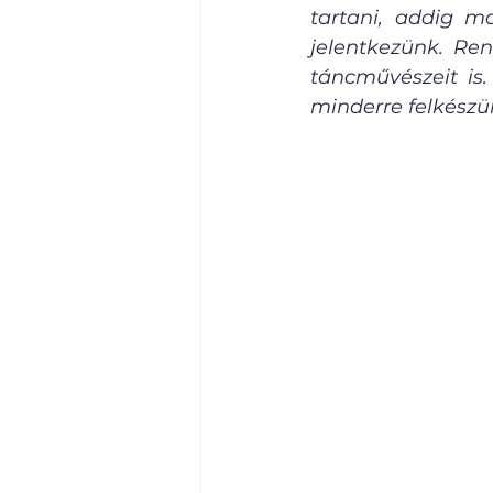
tartani, addig m
jelentkezünk. Ren
táncművészeit is
minderre felkészü