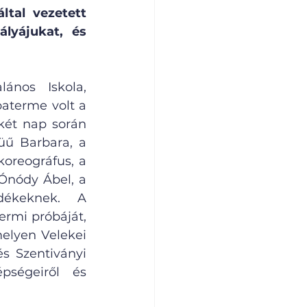
al vezetett 
lyájukat, és 
nos Iskola, 
aterme volt a 
két nap során 
üű Barbara, a 
koreográfus, a 
Ónódy Ábel, a 
ékeknek. A 
rmi próbáját, 
elyen Velekei 
s Szentiványi 
pségeiről és 