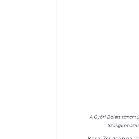
A Győri Balett táncmű
Szakgimnázium
Kara Zsuzsanna, a