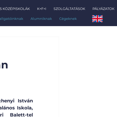
S KÖZÉPISKOLÁK
K+F+I
SZOLGÁLTATÁSOK
PÁLYÁZATOK
allgatóinknak
Alumniknak
Cégeknek
án
enyi István 
ános Iskola, 
Balett-tel 