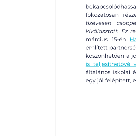
bekapcsolódhassa
fokozatosan rész
tízévesen csöpp
kiválasztott. Ez 
március 15-én 
Ha
említett partners
köszönhetően a j
is teljesíthetővé v
általános iskolai 
egy jól felépített