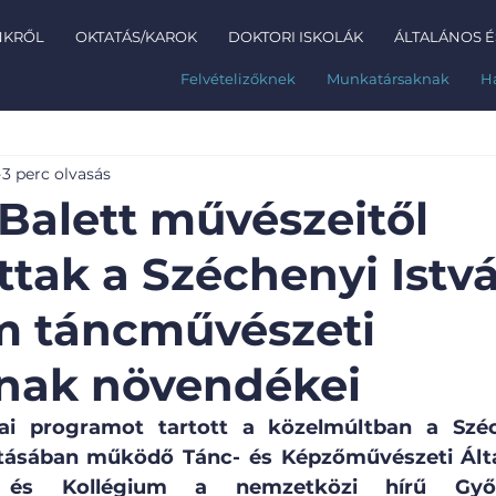
NKRŐL
OKTATÁS/KAROK
DOKTORI ISKOLÁK
ÁLTALÁNOS É
Felvételizőknek
Munkatársaknak
H
3 perc olvasás
 Balett művészeitől
ttak a Széchenyi Istv
m táncművészeti
ának növendékei
i programot tartott a közelmúltban a Széch
ásában működő Tánc- és Képzőművészeti Által
 és Kollégium a nemzetközi hírű Győri 