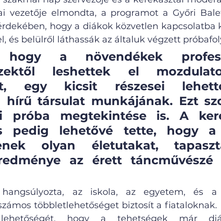
 vezetője elmondta, a programot a Győri Balett
rdekében, hogy a diákok közvetlen kapcsolatba 
 és belülről láthassák az általuk végzett próbafo
, hogy a növendékek professzi
zektől leshettek el mozdulato
at, egy kicsit részesei lehet
 hírű társulat munkájának. Ezt szo
mi próba megtekintése is. A kere
s pedig lehetővé tette, hogy a f
nek olyan életutakat, tapasztal
redménye az érett táncművészé v
hangsúlyozta, az iskola, az egyetem, és a G
ámos többletlehetőséget biztosít a fiataloknak.
lehetőségét, hogy a tehetségek már diák