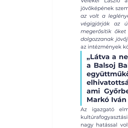
Velekei László 
jövőképének szems
az volt a leglény
végigjárják az 
megerősítik őket
dolgozzanak jövő
az intézmények köz
„Látva a ne
a Balsoj Ba
együttműkö
elhivatotts
ami Győrbe
Markó Iván
Az igazgató elm
kultúrafogyasztás
nagy hatással vol