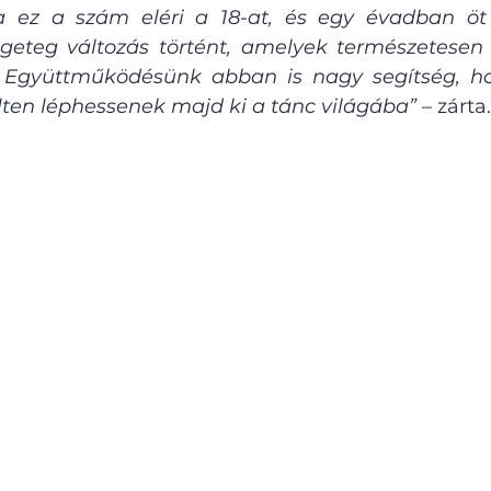
a ez a szám eléri a 18-at, és egy évadban öt p
geteg változás történt, amelyek természetesen é
. Együttműködésünk abban is nagy segítség, hog
lten léphessenek majd ki a tánc világába”
 – zárta.