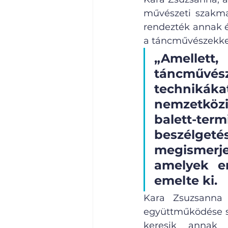
művészeti szakmai
rendezték annak é
a táncművészekkel,
„Amellett
táncművés
technikák
nemzetközi
balett-ter
beszélgeté
megismerje
amelyek e
emelte ki.
Kara Zsuzsanna 
együttműködése sz
keresik annak 