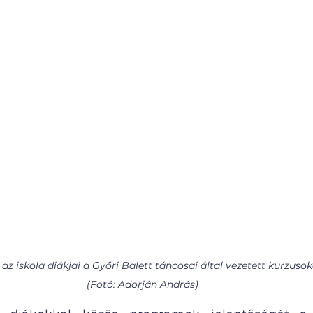
z iskola diákjai a Győri Balett táncosai által vezetett kurzusoko
(Fotó: Adorján András)