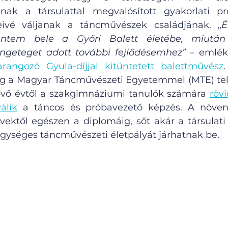
nak a társulattal megvalósított gyakorlati pro
eivé váljanak a táncművészek családjának. „
É
entem bele a Győri Balett életébe, miután
rengeteget adott további fejlődésemhez”
 – emléke
rangozó Gyula-díjjal kitüntetett balettművész
.
ég a Magyar Táncművészeti Egyetemmel (MTE) tel
övő évtől a szakgimnáziumi tanulók számára 
rövi
álik
 a táncos és próbavezető képzés. A növen
évektől egészen a diplomáig, sőt akár a társulati 
, egységes táncművészeti életpályát járhatnak be.