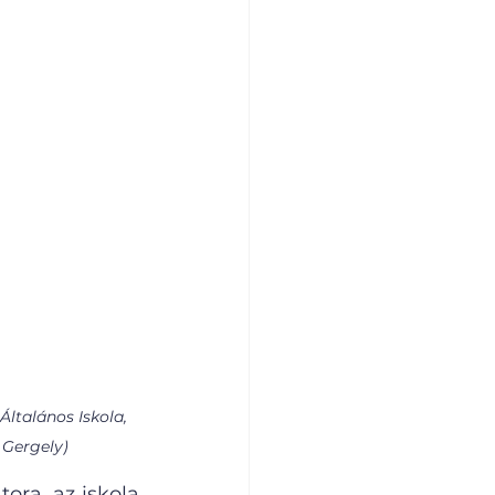
ltalános Iskola, 
Gergely)
ra, az iskola 