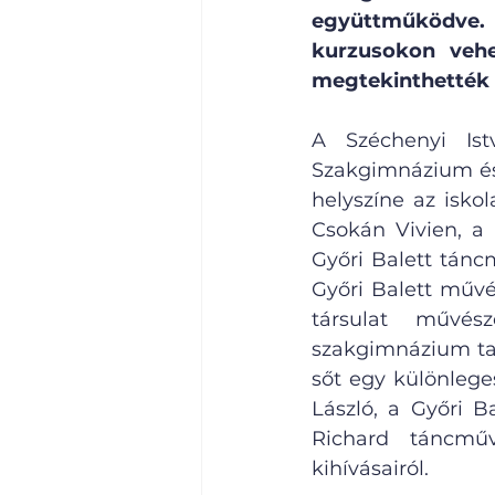
együttműködve. 
kurzusokon vehe
megtekinthették a
A Széchenyi Ist
Szakgimnázium és 
helyszíne az isko
Csokán Vivien, a 
Győri Balett táncm
Győri Balett művé
társulat művés
szakgimnázium tan
sőt egy különlege
László, a Győri B
Richard táncműv
kihívásairól.