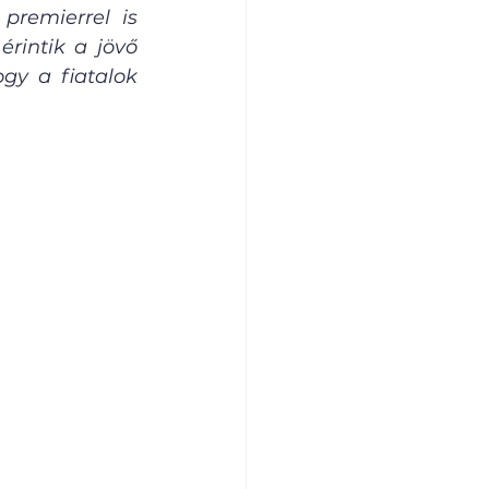
remierrel is 
rintik a jövő 
y a fiatalok 