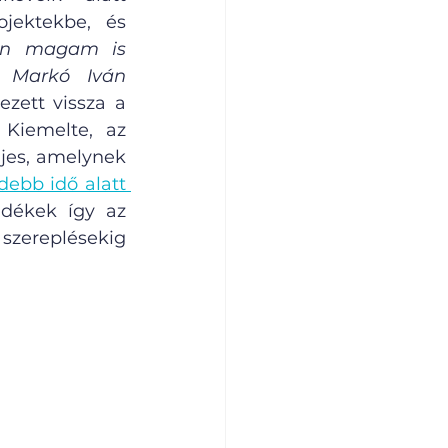
jektekbe, és 
n magam is 
 Markó Iván 
zett vissza a 
 Kiemelte, az 
jes, amelynek 
debb idő alatt 
dékek így az 
szereplésekig 