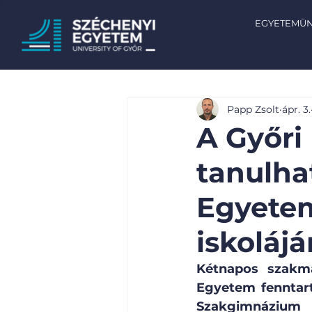
EGYETEMÜ
Papp Zsolt
ápr. 3.
A Győri
tanulha
Egyete
iskoláj
Kétnapos szakma
Egyetem fenntart
Szakgimnázium