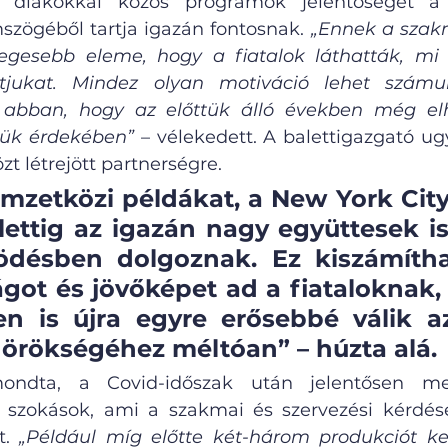
a diákokkal közös programok jelentőségét a 
zögéből tartja igazán fontosnak. 
„Ennek a szakm
egesebb eleme, hogy a fiatalok láthatták, mi v
útjukat. Mindez olyan motiváció lehet számu
 abban, hogy az előttük álló években még elh
jük érdekében”
 – vélekedett. A balettigazgató ug
t létrejött partnerségre. 
mzetközi példákat, a New York City 
lettig az igazán nagy együttesek is
désben dolgoznak. Ez kiszámíthat
ágot és jövőképet ad a fiataloknak, é
n is újra egyre erősebbé válik az
 örökségéhez méltóan” – húzta alá.
ondta, a Covid-időszak után jelentősen meg
i szokások, ami a szakmai és szervezési kérdés
t. 
„Például míg előtte két-három produkciót kel