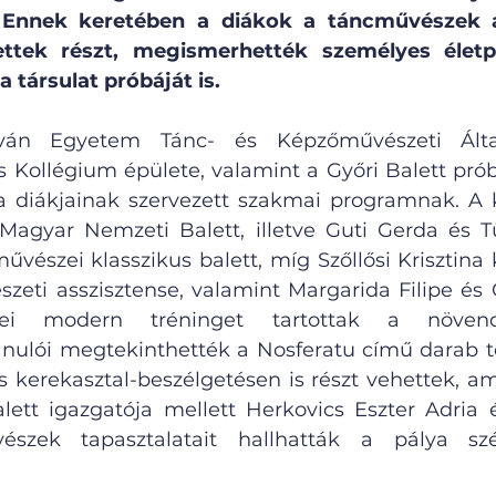
Ennek keretében a diákok a táncművészek ált
ttek részt, megismerhették személyes életpá
 társulat próbáját is.
ván Egyetem Tánc- és Képzőművészeti Általá
Kollégium épülete, valamint a Győri Balett prób
la diákjainak szervezett szakmai programnak. A 
Magyar Nemzeti Balett, illetve Guti Gerda és T
űvészei klasszikus balett, míg Szőllősi Krisztina 
szeti asszisztense, valamint Margarida Filipe és 
zei modern tréninget tartottak a növend
ulói megtekinthették a Nosferatu című darab te
s kerekasztal-beszélgetésen is részt vehettek, am
alett igazgatója mellett Herkovics Eszter Adria é
észek tapasztalatait hallhatták a pálya szé