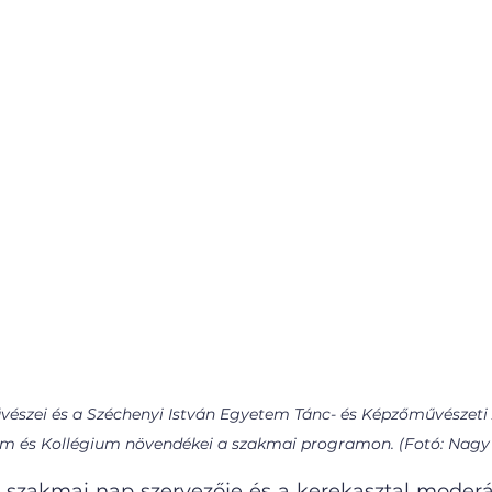
vészei és a Széchenyi István Egyetem Tánc- és Képzőművészeti Á
 és Kollégium növendékei a szakmai programon. (Fotó: Nagy 
 szakmai nap szervezője és a kerekasztal moderáto