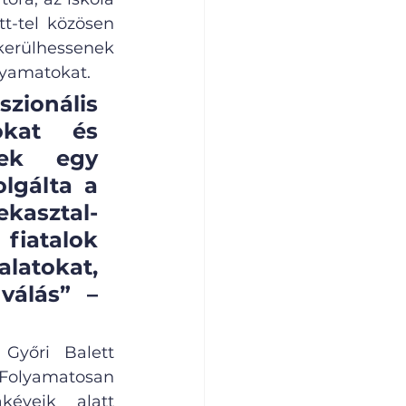
-tel közösen 
kerülhessenek 
lyamatokat. 
onális 
kat és 
tek egy 
lgálta a 
kasztal-
iatalok 
atokat, 
álás” – 
yőri Balett 
 Folyamatosan 
éveik alatt 