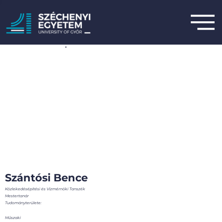
Szántósi Bence
Közlekedésépítési és Vízmérnöki Tanszék
Mestertanár
Tudományterülete:
Műszaki