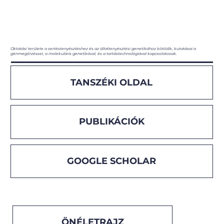
Oktatási területe a sertéstenyésztéshez és az állattenyésztési genetikához kötődik, kutatásai a
génmegőrzéssel, a molekuláris genetikával, és a tartástechnológiával kapcsolatosak.
TANSZÉKI OLDAL
PUBLIKÁCIÓK
GOOGLE SCHOLAR
ÖNÉLETRAJZ