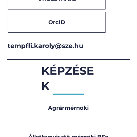
OrcID
tempfli.karoly@sze.hu
KÉPZÉSE
K
Agrármérnöki
Állattenyésztő mérnöki BSc