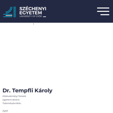
Dr. Tempfli Károly
Állattudományi Tanszék
egyetemi docens
Tudományterülete:
Agrár