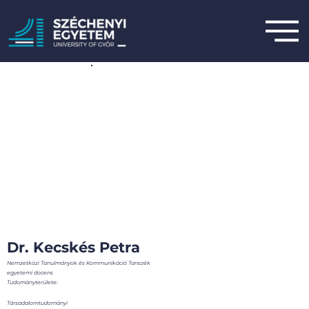
Dr. Kecskés Petra
Nemzetközi Tanulmányok és Kommunikáció Tanszék
egyetemi docens
Tudományterülete:
Társadalomtudományi