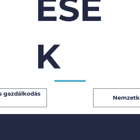
ÉSE
K
s gazdálkodás
Nemzetk
m -
9026 Győr,
l +36 96 50