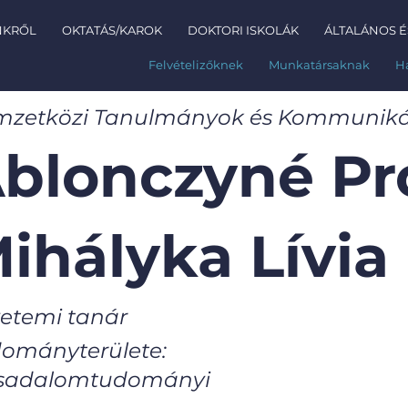
NKRŐL
OKTATÁS/KAROK
DOKTORI ISKOLÁK
ÁLTALÁNOS É
Felvételizőknek
Munkatársaknak
H
zetközi Tanulmányok és Kommuniká
blonczyné Pro
ihályka Lívia
etemi tanár
ományterülete:
rsadalomtudományi