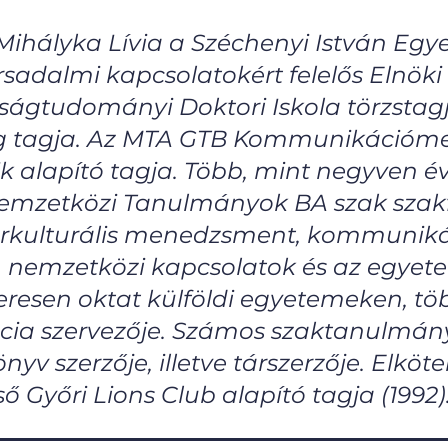
 Mihályka Lívia a Széchenyi István Eg
rsadalmi kapcsolatokért felelős Elnöki
ságtudományi Doktori Iskola törzstag
ság tagja. Az MTA GTB Kommunikáció
 alapító tagja. Több, mint negyven év
emzetközi Tanulmányok BA szak szakfe
interkulturális menedzsment, kommun
, nemzetközi kapcsolatok és az egye
resen oktat külföldi egyetemeken, tö
ia szervezője. Számos szaktanulmány,
önyv szerzője, illetve társzerzője. Elköt
ő Győri Lions Club alapító tagja (1992)