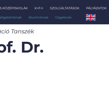
S KÖZÉPISKOLÁK
K+F+I
SZOLGÁLTATÁSOK
PÁLYÁZATOK
allgatóinknak
Alumniknak
Cégeknek
ció Tanszék
f. Dr.