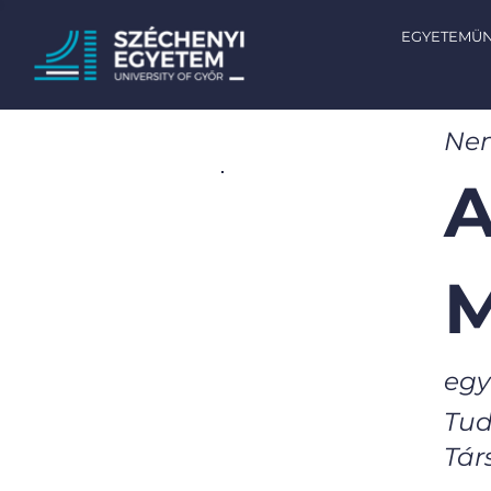
EGYETEMÜ
Nem
A
M
egy
Tud
Tá