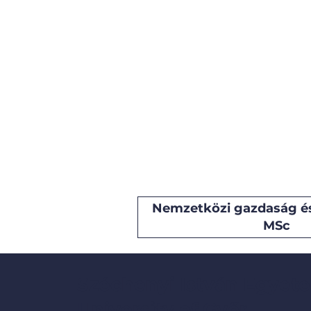
Nemzetközi gazdaság é
MSc
Széchenyi István Egyete
University of Győr