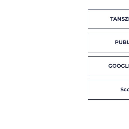
TANSZ
PUBL
GOOGL
Sc