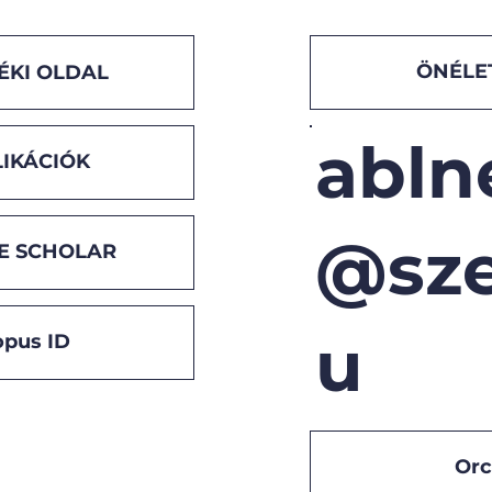
ÖNÉLE
ÉKI OLDAL
abln
IKÁCIÓK
@sze
E SCHOLAR
u
opus ID
Orc