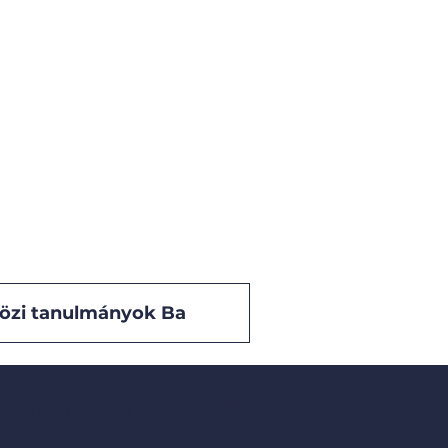
özi tanulmányok Ba
 Egyetem tér 1. l
sze@sze.hu
3 400