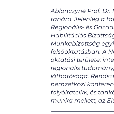
Ablonczyné Prof. Dr.
tanára. Jelenleg a tá
Regionális- és Gazda
Habilitációs Bizott
Munkabizottság egyik
felsőoktatásban. A N
oktatási területe: 
regionális tudomány
láthatósága. Rendsze
nemzetközi konferenc
folyóiratcikk, és tank
munka mellett, az Els