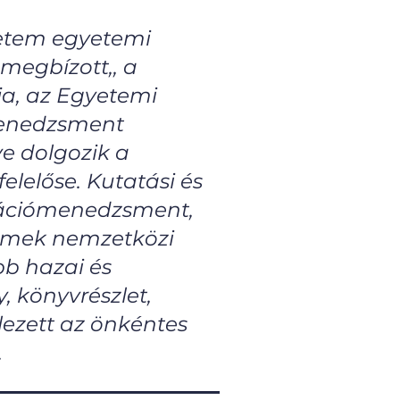
yetem egyetemi
 megbízott,, a
ja, az Egyetemi
menedzsment
e dolgozik a
lelőse. Kutatási és
ikációmenedzsment,
temek nemzetközi
bb hazai és
 könyvrészlet,
elezett az önkéntes
.