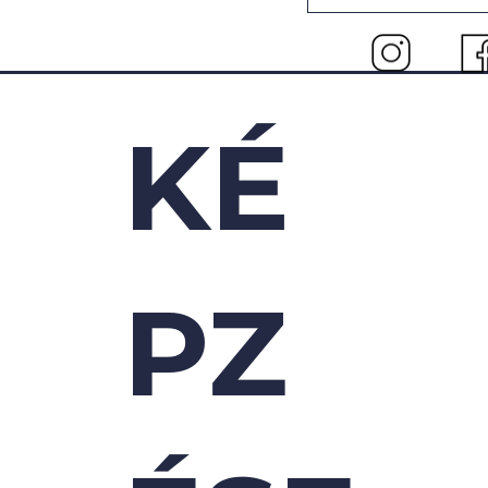
KÉ
PZ