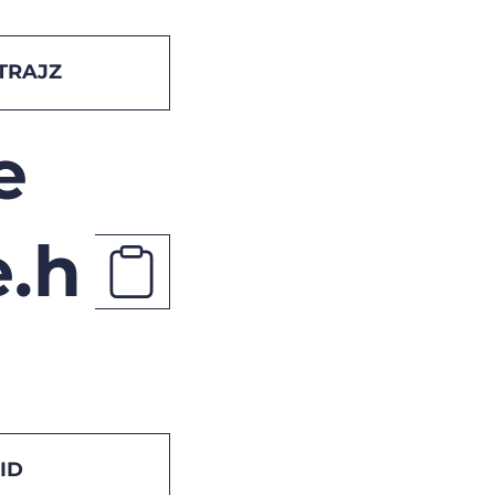
TRAJZ
e
.h
ID