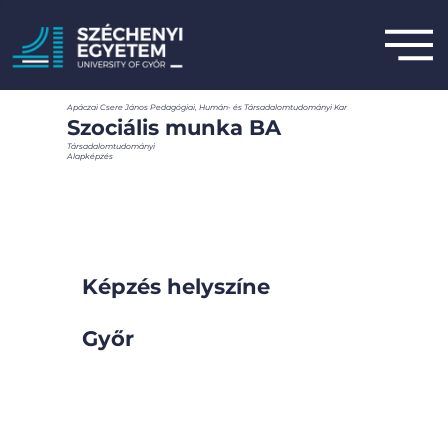
Apáczai Csere János Pedagógiai, Humán- és Társadalomtudományi Kar
Szociális munka BA
Társadalomtudományi
Alapképzés
Képzés helyszíne
Győr