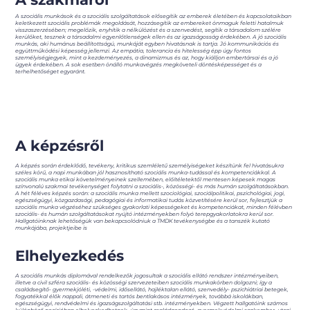
A szociális munkások és a szociális szolgáltatások elősegítik az emberek életében és kapcsolataikban
keletkezett szociális problémák megoldását, hozzásegítik az embereket önmaguk feletti hatalmuk
visszaszerzésében; megelőzik, enyhítik a nélkülözést és a szenvedést, segítik a társadalom szélére
kerülőket, tesznek a társadalmi egyenlőtlenségek ellen és az igazságosság érdekében. A jó szociális
munkás, aki humánus beállítottságú, munkáját egyben hivatásnak is tartja. Jó kommunikációs és
együttműködési képesség jellemzi. Az empátia, tolerancia és hitelesség épp úgy fontos
személyiségjegyek, mint a kezdeményezés, a dinamizmus és az, hogy kiálljon embertársai és a jó
ügyek érdekében. A sok esetben önálló munkavégzés megköveteli döntésképességet és a
terhelhetőséget egyaránt.
A képzésről
A képzés során érdeklődő, tevékeny, kritikus szemléletű személyiségeket készítünk fel hivatásukra
széles körű, a napi munkában jól hasznosítható szociális munka-tudással és kompetenciákkal. A
szociális munka etikai követelményeinek szellemében, előítéletektől mentesen képesek magas
színvonalú szakmai tevékenységet folytatni a szociális-, közösségi- és más humán szolgáltatásokban.
A hét féléves képzés során: a szociális munka mellett szociológiai, szociálpolitikai, pszichológiai, jogi,
egészségügyi, közgazdasági, pedagógiai és informatikai tudás közvetítésére kerül sor, fejlesztjük a
szociális munka végzéséhez szükséges gyakorlati képességeket és kompetenciákat, minden félévben
szociális- és humán szolgáltatásokat nyújtó intézményekben folyó terepgyakorlatokra kerül sor.
Hallgatóinknak lehetőségük van bekapcsolódniuk a TMDK tevékenységbe és a tanszék kutató
munkájába, projektjeibe is
Elhelyezkedés
A szociális munkás diplomával rendelkezők jogosultak a szociális ellátó rendszer intézményeiben,
illetve a civil szféra szociális- és közösségi szervezeteiben szociális munkakörben dolgozni; így a
családsegítő- gyermekjóléti, -védelmi, idősellátó, hajléktalan ellátó, szenvedély- pszichiátriai betegek,
fogyatékkal élők nappali, átmeneti és tartós bentlakásos intézmények, továbbá iskolákban,
egészségügyi, rendvédelmi és igazságszolgáltatási stb. intézményekben. Végzett hallgatóink számos