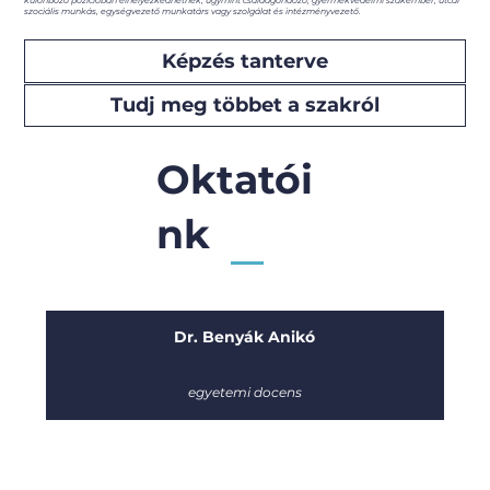
különböző pozícióban elhelyezkedhetnek, úgymint családgondozó, gyermekvédelmi szakember, utcai
szociális munkás, egységvezető munkatárs vagy szolgálat és intézményvezető.
Képzés tanterve
Tudj meg többet a szakról
Oktatói
nk
Dr. Benyák Anikó
egyetemi docens