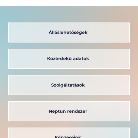
Álláslehetőségek
Közérdekű adatok
Rangos nemzetközi díjat nyert el a
Széchenyi István Egyetem
hallgatója által fejlesztett rajzoló-
festő eszközcsalád
Szolgáltatások
Neptun rendszer
Képzéseink