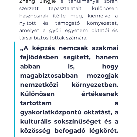
Zhang Jingjie
a tanulmányai során 
szerzett tapasztalatait különösen 
hasznosnak ítélte meg, kiemelve a 
nyitott és támogató környezetet, 
amelyet a győri egyetem oktatói és 
társai biztosítottak számára. 
„A képzés nemcsak szakmai 
fejlődésben segített, hanem 
abban is, hogy 
magabiztosabban mozogjak 
nemzetközi környezetben. 
Különösen értékesnek 
tartottam a 
gyakorlatközpontú oktatást, a 
kulturális sokszínűséget és a 
közösség befogadó légkörét. 