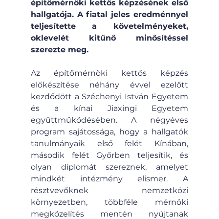
építőmérnöki kettős képzésének első 
hallgatója. A fiatal jeles eredménnyel 
teljesítette a követelményeket, 
oklevelét kitűnő minősítéssel 
szerezte meg.
Az építőmérnöki kettős képzés 
előkészítése néhány évvel ezelőtt 
kezdődött a Széchenyi István Egyetem 
és a kínai Jiaxingi Egyetem 
együttműködésében. A négyéves 
program sajátossága, hogy a hallgatók 
tanulmányaik első felét Kínában, 
második felét Győrben teljesítik, és 
olyan diplomát szereznek, amelyet 
mindkét intézmény elismer. A 
résztvevőknek nemzetközi 
környezetben, többféle mérnöki 
megközelítés mentén nyújtanak 