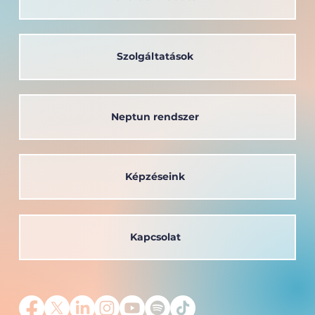
A társadalom szolgálatában: a
Széchenyi István Egyetem oktatója
kapta a Védőnői Életműdíjat
Szolgáltatások
Neptun rendszer
Képzéseink
Kapcsolat