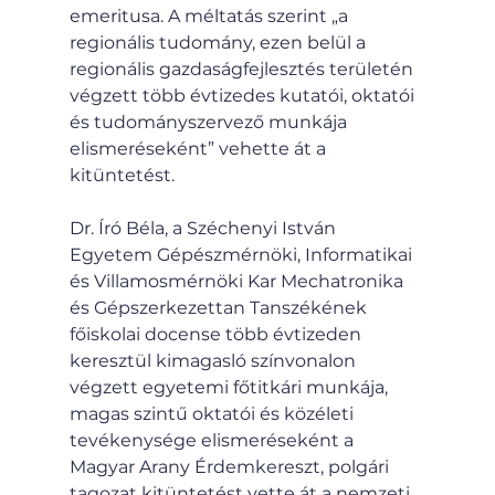
emeritusa. A méltatás szerint „a 
regionális tudomány, ezen belül a 
regionális gazdaságfejlesztés területén 
végzett több évtizedes kutatói, oktatói 
és tudományszervező munkája 
elismeréseként” vehette át a 
kitüntetést.
Dr. Író Béla, a Széchenyi István 
Egyetem Gépészmérnöki, Informatikai 
és Villamosmérnöki Kar Mechatronika 
és Gépszerkezettan Tanszékének 
főiskolai docense több évtizeden 
keresztül kimagasló színvonalon 
végzett egyetemi főtitkári munkája, 
magas szintű oktatói és közéleti 
tevékenysége elismeréseként a 
Magyar Arany Érdemkereszt, polgári 
tagozat kitüntetést vette át a nemzeti 