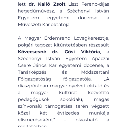
lett 
dr. Kalló Zsolt
 Liszt Ferenc-díjas 
hegedűművész, a Széchenyi István 
Egyetem egyetemi docense, a 
Művészeti Kar oktatója.
A Magyar Érdemrend Lovagkeresztje, 
polgári tagozat kitüntetésben részesült 
Kövecsesné dr. Gősi Viktória
, a 
Széchenyi István Egyetem Apáczai 
Csere János Kar egyetemi docense, a 
Tanárképzési és Módszertani 
Főigazgatóság főigazgatója. „A 
diaszpórában magyar nyelvet oktató és 
a magyar kultúrát közvetítő 
pedagógusok sokoldalú, magas 
színvonalú támogatása terén végzett 
közel két évtizedes munkája 
elismeréseként” – olvasható a 
méltatásban.