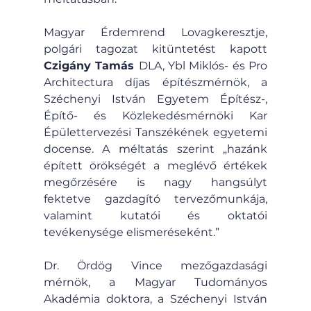
Magyar Érdemrend Lovagkeresztje, 
polgári tagozat kitüntetést kapott 
Czigány Tamás 
DLA, Ybl Miklós- és Pro 
Architectura díjas építészmérnök, a 
Széchenyi István Egyetem Építész-, 
Építő- és Közlekedésmérnöki Kar 
Épülettervezési Tanszékének egyetemi 
docense. A méltatás szerint „hazánk 
épített örökségét a meglévő értékek 
megőrzésére is nagy hangsúlyt 
fektetve gazdagító tervezőmunkája, 
valamint kutatói és oktatói 
tevékenysége elismeréseként.”
Dr. Ördög Vince mezőgazdasági 
mérnök, a Magyar Tudományos 
Akadémia doktora, a Széchenyi István 