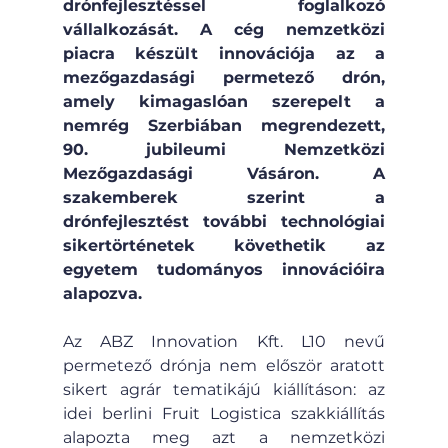
drónfejlesztéssel foglalkozó 
vállalkozását. A cég nemzetközi 
piacra készült innovációja az a 
mezőgazdasági permetező drón, 
amely kimagaslóan szerepelt a 
nemrég Szerbiában megrendezett, 
90. jubileumi Nemzetközi 
Mezőgazdasági Vásáron. 
A 
szakemberek szerint a 
drónfejlesztést további technológiai 
sikertörténetek követhetik az 
egyetem tudományos innovációira 
alapozva.
Az ABZ Innovation Kft. L10 nevű 
permetező drónja nem először aratott 
sikert agrár tematikájú kiállításon: az 
idei berlini Fruit Logistica szakkiállítás 
alapozta meg azt a nemzetközi 