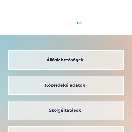
Álláslehetőségek
Közérdekű adatok
A társadalom szolgálatában: a
Széchenyi István Egyetem oktatója
kapta a Védőnői Életműdíjat
Szolgáltatások