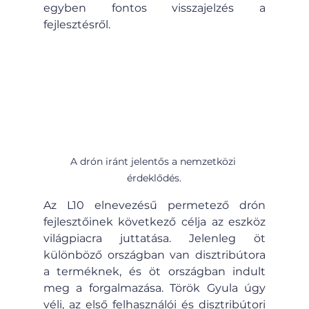
egyben fontos visszajelzés a 
fejlesztésről.
A drón iránt jelentős a nemzetközi 
érdeklődés.
Az L10 elnevezésű permetező drón 
fejlesztőinek következő célja az eszköz 
világpiacra juttatása. Jelenleg öt 
különböző országban van disztribútora 
a terméknek, és öt országban indult 
meg a forgalmazása. Török Gyula úgy 
véli, 
az első felhasználói és disztribútori 