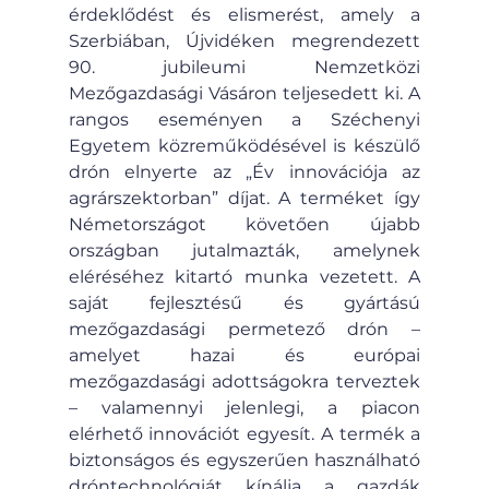
érdeklődést és elismerést, amely a 
Szerbiában, Újvidéken megrendezett 
90. jubileumi Nemzetközi 
Mezőgazdasági Vásáron teljesedett ki. A 
rangos eseményen a Széchenyi 
Egyetem közreműködésével is készülő 
drón elnyerte az „Év innovációja az 
agrárszektorban” díjat. A terméket így 
Németországot követően újabb 
országban jutalmazták, amelynek 
eléréséhez kitartó munka vezetett. 
A
saját fejlesztésű és gyártású 
mezőgazdasági permetező drón – 
amelyet hazai és európai 
mezőgazdasági adottságokra terveztek 
– valamennyi jelenlegi, a piacon 
elérhető innovációt egyesít. A termék a 
biztonságos és egyszerűen használható 
dróntechnológiát kínálja a gazdák 