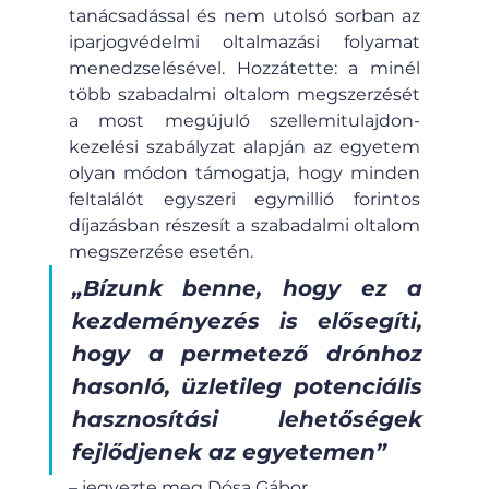
tanácsadással és nem utolsó sorban az 
iparjogvédelmi oltalmazási folyamat 
menedzselésével. Hozzátette: a minél 
több szabadalmi oltalom megszerzését 
a most megújuló szellemitulajdon-
kezelési szabályzat alapján az egyetem 
olyan módon támogatja, hogy minden 
feltalálót egyszeri egymillió forintos 
díjazásban részesít a szabadalmi oltalom 
megszerzése esetén.
„Bízunk benne, hogy ez a 
kezdeményezés is elősegíti, 
hogy a permetező drónhoz 
hasonló, üzletileg potenciális 
hasznosítási lehetőségek 
fejlődjenek az egyetemen”
– jegyezte meg Dósa Gábor.